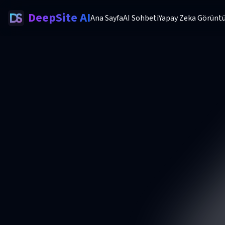
DeepSite AI
Ana Sayfa
AI Sohbeti
Yapay Zeka Görüntü