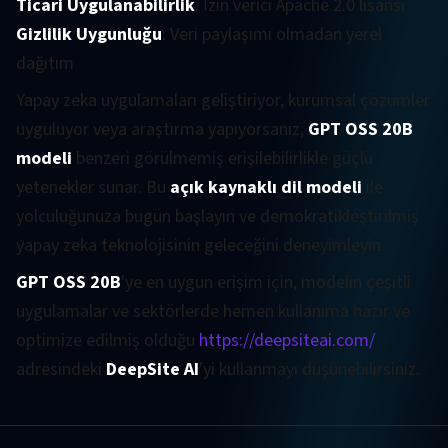
Ticari Uygulanabilirlik
: İzin verici Apache 2.0 lisansı
Gizlilik Uygunluğu
: Veri paylaşımı olmadan yerel
dağıtım
Yapay zeka uygulamaları geliştiriyor, kurumsal çözümler
uyguluyor veya araştırma yapıyorsanız,
GPT OSS 20B
modeli
benzeri görülmemiş erişilebilirlikle güçlü
yetenekler sunar. Bu
açık kaynaklı dil modeli
ile
yolculuğunuza bugün başlayın ve demokratikleştirilmiş
yapay zeka teknolojisinin geleceğini deneyimleyin.
GPT OSS 20B
'ye en uygun erişim için, modelin çeşitli
uygulamalar ve sektörlerde hemen kullanıma hazır ve
optimize edilmiş olduğu
https://deepsiteai.com/
adresindeki
DeepSite AI
'yi kullanmayı düşünebilirsiniz.