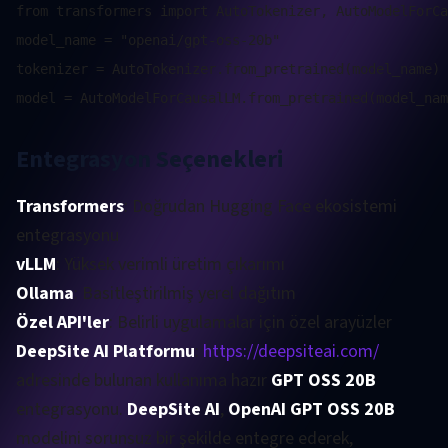
from transformers import AutoTokenizer, AutoModelForCa
model_name = "openai/gpt-oss-20b"

tokenizer = AutoTokenizer.from_pretrained(model_name)

Entegrasyon Seçenekleri
Transformers
: Doğrudan Hugging Face ekosistemi
entegrasyonu
vLLM
: Yüksek verimli üretim çıkarımı
Ollama
: Basitleştirilmiş yerel dağıtım
Özel API'ler
: Belirli uygulamalar için özel arayüzler
DeepSite AI Platformu
:
https://deepsiteai.com/
adresinde bulunan kullanıma hazır
GPT OSS 20B
entegrasyonu.
DeepSite AI
,
OpenAI GPT OSS 20B
modelini sorunsuz bir şekilde entegre ederek,