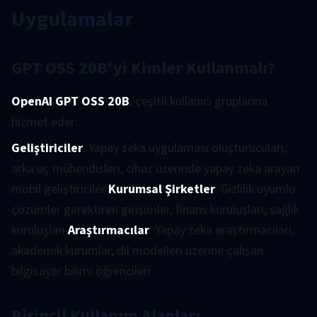
Uygulamalar
GPT OSS 20B'yi Kimler Kullanmalı?
OpenAI GPT OSS 20B
, çeşitli kullanıcı gruplarına
hizmet eder:
Geliştiriciler
: Yapay zeka uygulaması oluşturucuları,
arka uç mühendisleri, cihaz üzerinde yapay zeka arayan
mobil geliştiriciler
Kurumsal Şirketler
: Gizlilik uyumlu
çözümler gerektiren girişimler, finans kuruluşları, sağlık
kuruluşları
Araştırmacılar
: Yapay zeka araştırmacıları,
akademik kurumlar, dil modelleri üzerine çalışan
bilgisayar bilimi öğrencileri
Birincil Kullanım Alanları