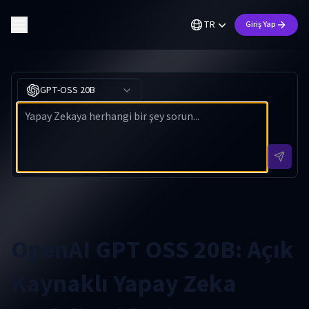
TR
Giriş Yap
GPT-OSS 20B
OpenAI GPT OSS 20B: Açık
Kaynaklı Yapay Zeka