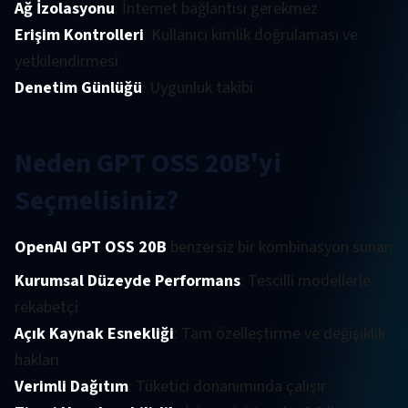
Ağ İzolasyonu
: İnternet bağlantısı gerekmez
Erişim Kontrolleri
: Kullanıcı kimlik doğrulaması ve
yetkilendirmesi
Denetim Günlüğü
: Uygunluk takibi
Neden GPT OSS 20B'yi
Seçmelisiniz?
OpenAI GPT OSS 20B
benzersiz bir kombinasyon sunar:
Kurumsal Düzeyde Performans
: Tescilli modellerle
rekabetçi
Açık Kaynak Esnekliği
: Tam özelleştirme ve değişiklik
hakları
Verimli Dağıtım
: Tüketici donanımında çalışır