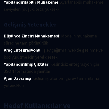
Yapılandırılabilir Muhakeme
: Ayarlanabilir muhakeme
seviyeleri (düşük, orta, yüksek)
Gelişmiş Yetenekler
Düşünce Zinciri Muhakemesi
: Modelin muhakeme
sürecine tam görünürlük
Araç Entegrasyonu
: İşlev çağırma, web'de gezinme ve
kod yürütme için yerel destek
Yapılandırılmış Çıktılar
: Kesintisiz entegrasyon için
JSON formatında yanıtlar
Ajan Davranışı
: Gelişmiş otonom görev tamamlama
yetenekleri
Hedef Kullanıcılar ve