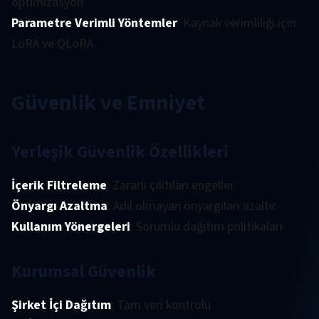
optimizasyon
Parametre Verimli Yöntemler
: Kaynak verimliliği için
LoRA ve QLoRA
Güvenlik ve Emniyet
Yerleşik Güvenlik Özellikleri
İçerik Filtreleme
: Zararlı çıktıları engeller
Önyargı Azaltma
: Adil olmayan önyargıları azaltır
Kullanım Yönergeleri
: Sorumlu dağıtım politikaları
Kurumsal Güvenlik
Şirket İçi Dağıtım
: Tam veri kontrolü