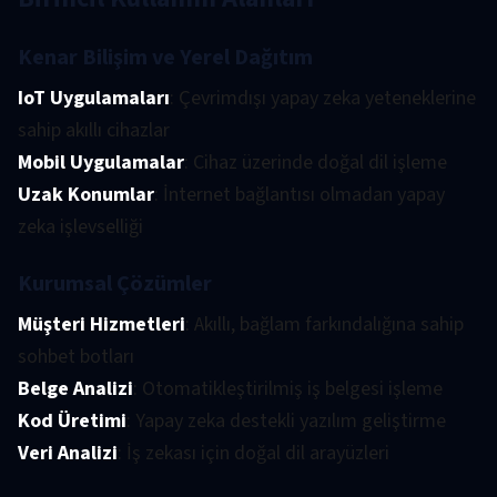
Kenar Bilişim ve Yerel Dağıtım
IoT Uygulamaları
: Çevrimdışı yapay zeka yeteneklerine
sahip akıllı cihazlar
Mobil Uygulamalar
: Cihaz üzerinde doğal dil işleme
Uzak Konumlar
: İnternet bağlantısı olmadan yapay
zeka işlevselliği
Kurumsal Çözümler
Müşteri Hizmetleri
: Akıllı, bağlam farkındalığına sahip
sohbet botları
Belge Analizi
: Otomatikleştirilmiş iş belgesi işleme
Kod Üretimi
: Yapay zeka destekli yazılım geliştirme
Veri Analizi
: İş zekası için doğal dil arayüzleri