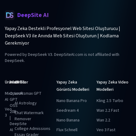
DeepSite AI
Yapay Zeka Destekli Profesyonel Web Sitesi Oluşturucu |
DeepSeek V3 ile Anında Web Sitesi Oluşturun | Kodlama
Gerekmiyor
Powered by DeepSeek V3. DeepSiteAI.com is not affiliated with
DeepSeek.
Ürünler
Modeller
GPT'ler
Yapay Zeka
Yapay Zeka Video
Görüntü Modelleri
Modelleri
Mixz
OpenAI
Looksmax GPT
AI
GPT
Nano Banana Pro
Kling 2.5 Turbo
AI Astrology
OSS
Veo
Seedream 4
Wan 2.2 Fast
20B
Chat Watermark
3
|
Remover
Nano Banana
Wan 2.2
DeepSite
College Admissions
AI
Flux Schnell
Veo 3 Fast
Essay Grader