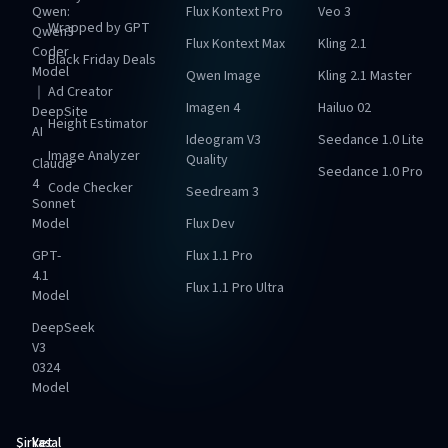
Qwen:
Flux Kontext Pro
Veo 3
Wrapped by GPT
Qwen3
Flux Kontext Max
Kling 2.1
Coder
Black Friday Deals
Model
Qwen Image
Kling 2.1 Master
｜
Ad Creator
Imagen 4
Hailuo 02
DeepSite
Height Estimator
AI
Ideogram V3
Seedance 1.0 Lite
Image Analyzer
Quality
Claude
Seedance 1.0 Pro
4
Code Checker
Seedream 3
Sonnet
Model
Flux Dev
GPT-
Flux 1.1 Pro
4.1
Flux 1.1 Pro Ultra
Model
DeepSeek
V3
0324
Model
Şirket
Yasal