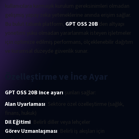
kullanıcılara karmaşık kurulum gereksinimleri olmadan
gelişmiş yapay zeka yeteneklerine anında erişim sağlar.
Bu bulut tabanlı platform,
GPT OSS 20B
'den altyapı
yönetimi yükü olmadan yararlanmak isteyen işletmeler
için optimize edilmiş performans, ölçeklenebilir dağıtım
ve kurumsal düzeyde güvenlik sunar.
Özelleştirme ve İnce Ayar
GPT OSS 20B ince ayarı
şunları sağlar:
Alan Uyarlaması
: Sektöre özel özelleştirme (sağlık,
finans, hukuk)
Dil Eğitimi
: Belirli diller veya lehçeler
Görev Uzmanlaşması
: Belirli iş akışları için