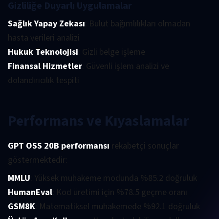
Gizliliğe Duyarlı Uygulamalar
Sağlık Yapay Zekası
: Bulut bağımlılıkları olmadan
hasta verileri analizi
Hukuk Teknolojisi
: Gizli belge işleme
Finansal Hizmetler
: Güvenli işlem analizi ve
dolandırıcılık tespiti
Performans ve Kıyaslamalar
GPT OSS 20B performansı
rekabetçi sonuçlar
göstermektedir:
MMLU
: Yüksek muhakeme modunda %85.2 doğruluk
HumanEval
: Kod üretimi için %78.5 geçme oranı
GSM8K
: Matematiksel muhakemede %92.1 doğruluk