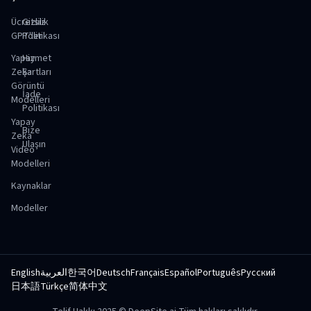
Ücretsiz
Gizlilik
GPT'ler
Politikası
Yapay
Hizmet
Zeka
Şartları
Görüntü
İade
Modelleri
Politikası
Yapay
Bize
Zeka
Ulaşın
Video
Modelleri
Kaynaklar
Modeller
English
العربية
한국어
Deutsch
Français
Español
Português
Русский
日本語
Türkçe
简体中文