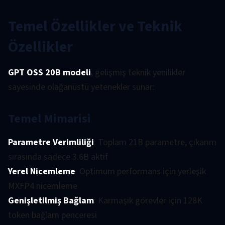
Temel Özellikler ve Teknik
Özellikler
GPT OSS 20B modeli
, gelişmiş teknik yenilikler
sayesinde olağanüstü yetenekler sunar:
Temel Mimarisi
Parametre Verimliliği
: Toplam 21B parametre, çıkarım
sırasında sadece 3.6B aktif
Yerel Nicemleme
: Optimum performans için yerleşik
MXFP4 nicemleme
Genişletilmiş Bağlam
: Karmaşık görevler için 128K
token bağlam penceresi