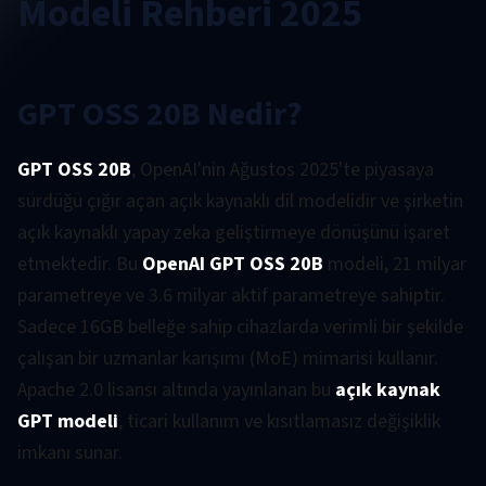
Modeli Rehberi 2025
GPT OSS 20B Nedir?
GPT OSS 20B
, OpenAI'nin Ağustos 2025'te piyasaya
sürdüğü çığır açan açık kaynaklı dil modelidir ve şirketin
açık kaynaklı yapay zeka geliştirmeye dönüşünü işaret
etmektedir. Bu
OpenAI GPT OSS 20B
modeli, 21 milyar
parametreye ve 3.6 milyar aktif parametreye sahiptir.
Sadece 16GB belleğe sahip cihazlarda verimli bir şekilde
çalışan bir uzmanlar karışımı (MoE) mimarisi kullanır.
Apache 2.0 lisansı altında yayınlanan bu
açık kaynak
GPT modeli
, ticari kullanım ve kısıtlamasız değişiklik
imkanı sunar.