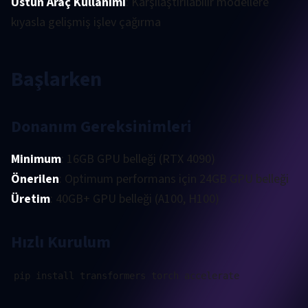
Üstün Araç Kullanımı
: Karşılaştırılabilir modellere
kıyasla gelişmiş işlev çağırma
Başlarken
Donanım Gereksinimleri
Minimum
: 16GB GPU belleği (RTX 4090)
Önerilen
: Optimum performans için 24GB GPU belleği
Üretim
: 40GB+ GPU belleği (A100, H100)
Hızlı Kurulum
pip install transformers torch accelerate
