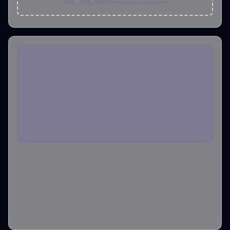
PNG, JPEG, WebP formatlarını destekler
Kalite
1K
En Boy Oranı
1:1
Çıktı Formatı
png
Çıktı Resim Sayısı
1
Gerekli Krediler
:
10
Oluştur