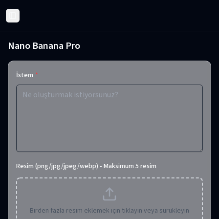
Toggle Sidebar
Nano Banana Pro
İstem
*
Resim (png/jpg/jpeg/webp) - Maksimum 5 resim
Birden fazla resim eklemek için tıklayın veya sürükleyin