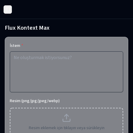
Toggle Sidebar
Flux Kontext Max
İstem
*
Resim (png/jpg/jpeg/webp)
Resim eklemek için tıklayın veya sürükleyin