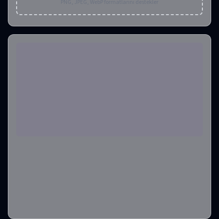
PNG, JPEG, WebP formatlarını destekler
En Boy Oranı
1:1
Çıktı Formatı
png
Çıktı Resim Sayısı
1
Gerekli Krediler
:
6
Oluştur