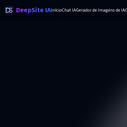
DeepSite IA
Início
Chat IA
Gerador de Imagens de IA
G