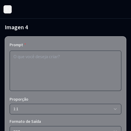
Toggle Sidebar
Imagen 4
Prompt
*
Proporção
1:1
Formato de Saída