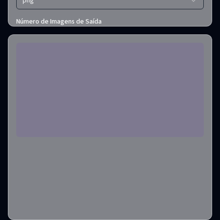
png
Número de Imagens de Saída
1
Créditos necessários
:
3
Criar