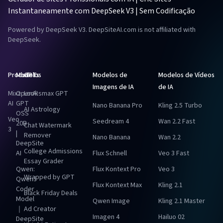
Instantaneamente com DeepSeek V3 | Sem Codificação
Powered by DeepSeek V3. DeepSiteAI.com is not affiliated with
DeepSeek.
Produtos
Modelos
GPTs
Modelos de
Modelos de Vídeos
Imagens de IA
de IA
Mixz
OpenAI
Looksmax GPT
AI
GPT
Nano Banana Pro
Kling 2.5 Turbo
AI Astrology
OSS
Veo
Seedream 4
Wan 2.2 Fast
20B
Chat Watermark
3
|
Remover
Nano Banana
Wan 2.2
DeepSite
College Admissions
AI
Flux Schnell
Veo 3 Fast
Essay Grader
Qwen:
Flux Kontext Pro
Veo 3
Wrapped by GPT
Qwen3
Flux Kontext Max
Kling 2.1
Coder
Black Friday Deals
Model
Qwen Image
Kling 2.1 Master
｜
Ad Creator
Imagen 4
Hailuo 02
DeepSite