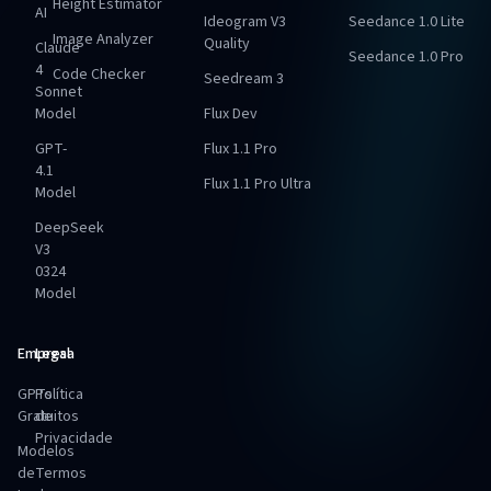
Height Estimator
AI
Ideogram V3
Seedance 1.0 Lite
Image Analyzer
Quality
Claude
Seedance 1.0 Pro
4
Code Checker
Seedream 3
Sonnet
Model
Flux Dev
GPT-
Flux 1.1 Pro
4.1
Flux 1.1 Pro Ultra
Model
DeepSeek
V3
0324
Model
Empresa
Legal
GPTs
Política
Gratuitos
de
Privacidade
Modelos
de
Termos