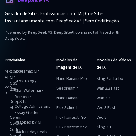
DeepSite IA
Gerador de Sites Profissionais com IA | Crie Sites
Instantaneamente com DeepSeek V3 | Sem Codificação
Powered by DeepSeek V3. DeepSiteAI.com is not affiliated with
DeepSeek.
Produtos
Modelos
GPTs
Modelos de
Modelos de Vídeos
Imagens de IA
de IA
Mixz
OpenAI
Looksmax GPT
AI
GPT
Nano Banana Pro
Kling 2.5 Turbo
AI Astrology
OSS
Veo
Seedream 4
Wan 2.2 Fast
20B
Chat Watermark
3
|
Remover
Nano Banana
Wan 2.2
DeepSite
College Admissions
AI
Flux Schnell
Veo 3 Fast
Essay Grader
Qwen:
Flux Kontext Pro
Veo 3
Wrapped by GPT
Qwen3
Flux Kontext Max
Kling 2.1
Coder
Black Friday Deals
Model