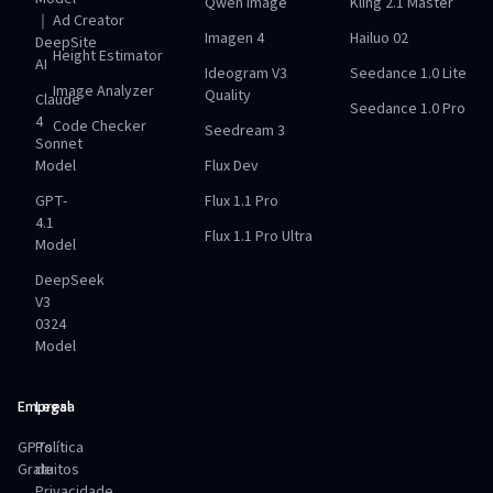
Qwen Image
Kling 2.1 Master
｜
Ad Creator
Imagen 4
Hailuo 02
DeepSite
Height Estimator
AI
Ideogram V3
Seedance 1.0 Lite
Image Analyzer
Quality
Claude
Seedance 1.0 Pro
4
Code Checker
Seedream 3
Sonnet
Model
Flux Dev
GPT-
Flux 1.1 Pro
4.1
Flux 1.1 Pro Ultra
Model
DeepSeek
V3
0324
Model
Empresa
Legal
GPTs
Política
Gratuitos
de
Privacidade