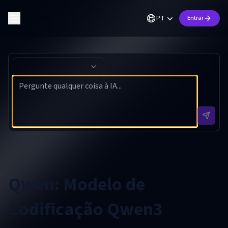
PT
Entrar
Qwen: Modelo de
Codificação Qwen3