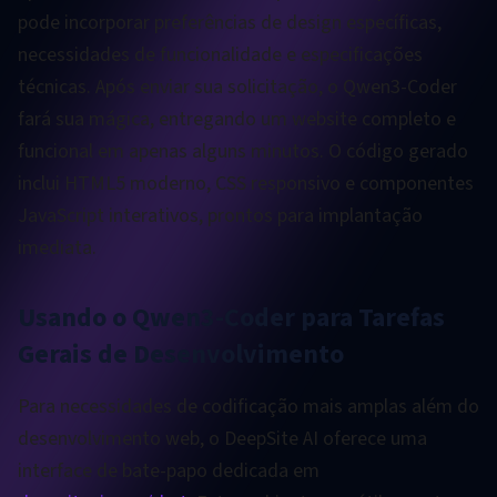
pode incorporar preferências de design específicas,
necessidades de funcionalidade e especificações
técnicas. Após enviar sua solicitação, o Qwen3-Coder
fará sua mágica, entregando um website completo e
funcional em apenas alguns minutos. O código gerado
inclui HTML5 moderno, CSS responsivo e componentes
JavaScript interativos, prontos para implantação
imediata.
Usando o Qwen3-Coder para Tarefas
Gerais de Desenvolvimento
Para necessidades de codificação mais amplas além do
desenvolvimento web, o DeepSite AI oferece uma
interface de bate-papo dedicada em