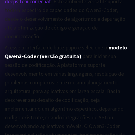
deepsiteai.com/chat
. Este ambiente versátil suporta
todo o espectro de capacidades do Qwen3-Coder,
desde o desenvolvimento de algoritmos e depuração
até a otimização de código e geração de
documentação.
Acesse a interface de bate-papo e selecione o
modelo
Qwen3-Coder (versão gratuita)
para iniciar sua
sessão de codificação. A plataforma suporta
desenvolvimento em várias linguagens, resolução de
problemas complexos e até mesmo planejamento
arquitetural para aplicativos em larga escala. Basta
descrever seu desafio de codificação, seja
implementando um algoritmo específico, depurando
código existente, criando integrações de API ou
desenvolvendo aplicativos móveis. O Qwen3-Coder