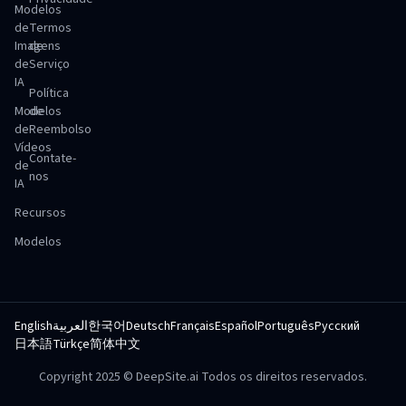
Modelos
de
Termos
Imagens
de
de
Serviço
IA
Política
Modelos
de
de
Reembolso
Vídeos
Contate-
de
nos
IA
Recursos
Modelos
English
العربية
한국어
Deutsch
Français
Español
Português
Русский
日本語
Türkçe
简体中文
Copyright 2025 © DeepSite.ai Todos os direitos reservados.