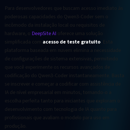
Para desenvolvedores que buscam acesso imediato às
poderosas capacidades do Qwen3-Coder sem o
incômodo da instalação local ou requisitos de
hardware, o
DeepSite AI
oferece uma solução
simplificada com
acesso de teste gratuito
. Esta
plataforma baseada em nuvem elimina a necessidade
de configurações de sistema extensivas, permitindo
que você experimente os recursos avançados de
codificação do Qwen3-Coder instantaneamente. Basta
se inscrever e começar a codificar com assistência de
IA de nível empresarial em minutos, tornando-o a
escolha perfeita tanto para iniciantes que exploram o
desenvolvimento com tecnologia de IA quanto para
profissionais que avaliam o modelo para uso em
produção.