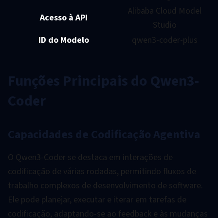
Alibaba Cloud Model
Acesso à API
Studio
ID do Modelo
qwen3-coder-plus
Funções Principais do Qwen3-
Coder
Capacidades de Codificação Agentiva
O Qwen3-Coder se destaca em interações de
codificação de várias rodadas, permitindo fluxos de
trabalho complexos de desenvolvimento de software.
Ele pode planejar, executar e iterar em tarefas de
codificação, adaptando-se ao feedback e às mudanças