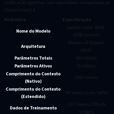
codificação agentiva, com capacidades comparáveis ao
Claude Sonnet 4.
Parâmetro
Especificação
Qwen3-Coder-480B-
Nome do Modelo
A35B-Instruct
Mixture-of-Experts
Arquitetura
(MoE)
Parâmetros Totais
480 bilhões
Parâmetros Ativos
35 bilhões
Comprimento do Contexto
256K tokens
(Nativo)
Comprimento do Contexto
1M tokens (com YaRN)
(Estendido)
7,5T tokens (70% de
Dados de Treinamento
código)