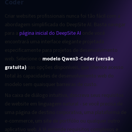
Coder
Criar websites profissionais nunca foi tão fácil com a
abordagem simplificada do DeepSite AI. Basta navegar
para a
página inicial do DeepSite AI
onde você
encontrará uma interface elegante projetada
especificamente para projetos de desenvolvimento
web. Selecione o
modelo Qwen3-Coder (versão
gratuita)
nas opções disponíveis, que oferece acesso
total às capacidades de desenvolvimento web do
modelo sem quaisquer barreiras de custo.
Na caixa de diálogo intuitiva, descreva seus requisitos
de website em linguagem natural - se você precisa de
uma página de destino corporativa, uma plataforma de
e-commerce, um site de portfólio ou qualquer outro
aplicativo web. A IA entende requisitos complexos e