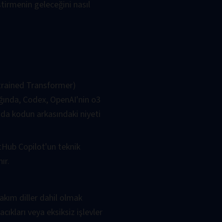
ştirmenin geleceğini nasıl
-trained Transformer)
ığında, Codex, OpenAI'nin o3
da kodun arkasındaki niyeti
tHub Copilot'un teknik
ır.
akım diller dahil olmak
kları veya eksiksiz işlevler