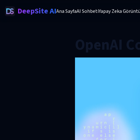
DeepSite AI
Ana Sayfa
AI Sohbeti
Yapay Zeka Görüntü
OpenAI C