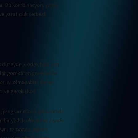
nar. Bu kombinasyon, yapay
e yaratıcılık serbest
ik düzeyde, Codex hala son
alar gerektiren görevlerde
en iyi olmayabilir, bazen
nı ve gerekli kod
, programcıların gelecekteki
ın bir yedek olmaktan ziyade
 Aynı zamanda, eğitim