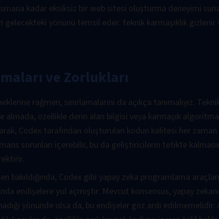
ansmana kadar eksiksiz bir web sitesi oluşturma deneyimi su
n gelecekteki yönünü temsil eder: teknik karmaşıklık gizlenir v
amaları ve Zorlukları
eklerine rağmen, sınırlamalarını da açıkça tanımalıyız. Tekn
e almada, özellikle derin alan bilgisi veya karmaşık algoritm
olarak, Codex tarafından oluşturulan kodun kalitesi her zaman 
mans sorunları içerebilir, bu da geliştiricilerin tetikte kalması
ktirir.
rden bakıldığında, Codex gibi yapay zeka programlama araçları
unda endişelere yol açmıştır. Mevcut konsensüs, yapay zekan
ynadığı yönünde olsa da, bu endişeler göz ardı edilmemelidir.