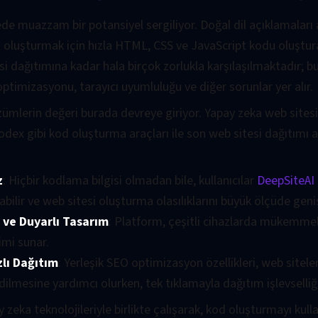
e muazzam bir potansiyel sergiliyor. Doğal dil açıklamaları ara
i oluşturmak için hızla HTML, CSS ve JavaScript kodu oluşturab
 dağıtımına kadar hala birçok zorlukla karşılaşılmaktadır; b
timizasyonu, tarayıcı uyumluluğu ve diğer sorunlar yer alır.
ümlerin değeri burada devreye giriyor. Yapay zeka web sites
Codex gibi kod oluşturma araçları ile son web sitesi dağıtımı 
z
: Hiçbir kodlama bilgisi olmadan bile, kullanıcılar
DeepSiteAI
abilir ve web sitesi oluşturma olasılıklarını büyük ölçüde genişl
ve Duyarlı Tasarım
: Platform, çeşitli cihazlarda mükemme
mi sunar.
lı Dağıtım
: Yerleşik SEO optimizasyon özellikleri, web sitel
ilmesine yardımcı olurken, tek tıklamayla dağıtım işlevselliğ
y zeka teknolojileriyle birlikte çalışarak, kod oluşturmayı kull