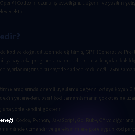
OpenAI Codex'in özünü, işlevselliğini, değerini ve yazılım geli
eleyecektir.
edir?
a kod ve doğal dil üzerinde eğitilmiş, GPT (Generative Pre
an bir yapay zeka programlama modelidir. Teknik açıdan bakıld
ce ayarlanmıştır ve bu sayede sadece kodu değil, aynı zaman
liştirme araçlarında önemli uygulama değerini ortaya koyan Gi
odex'in yetenekleri, basit kod tamamlamanın çok ötesine uzan
ç ana yönle kendini gösterir:
teneği
: Codex, Python, JavaScript, Go, Ruby, C# ve diğer ana 
ma dilinde uzmandır ve gereksinimlere göre uygun kod parçacı