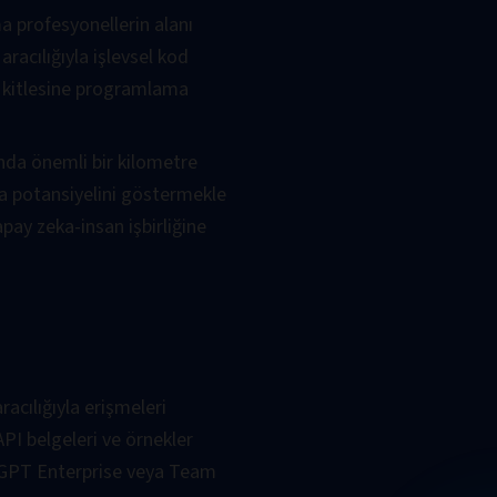
 profesyonellerin alanı
racılığıyla işlevsel kod
ı kitlesine programlama
nda önemli bir kilometre
ma potansiyelini göstermekle
pay zeka-insan işbirliğine
racılığıyla erişmeleri
API belgeleri ve örnekler
hatGPT Enterprise veya Team