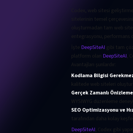
Codex, web sitesi geliştirmed
sitelerinin temel çerçevesin
oluşturmadan tam web sitesi
entegrasyonu, performans op
İşte
DeepSiteAI
gibi tam çöz
platform olan
DeepSiteAI
, 
Avantajları şunlardır:
Kodlama Bilgisi Gerekme
kalitede web siteleri oluştur
Gerçek Zamanlı Önizleme 
WYSIWYG düzenleme deneyi
SEO Optimizasyonu ve Hız
tarafından daha kolay keşfed
DeepSiteAI
, Codex gibi yapa