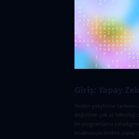
Giriş: Yapay Z
Yazılım geliştirme tarihinin
değiştiren çok az teknoloj
bir programlama paradigması
kısalmasıyla birlikte, yapa