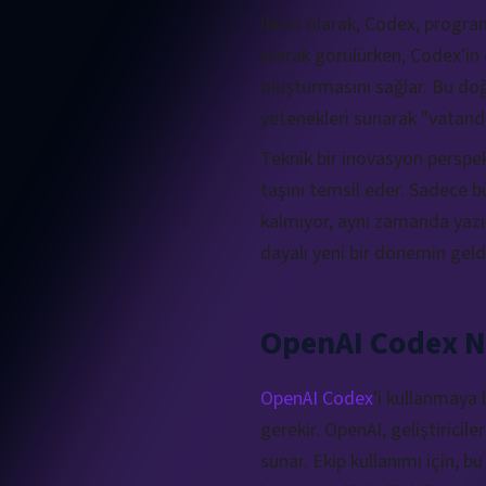
İkinci olarak, Codex, progr
olarak görülürken, Codex'in o
oluşturmasını sağlar. Bu do
yetenekleri sunarak "vatanda
Teknik bir inovasyon perspe
taşını temsil eder. Sadece b
kalmıyor, aynı zamanda yazıl
dayalı yeni bir dönemin geldi
OpenAI Codex Na
OpenAI Codex
'i kullanmaya b
gerekir. OpenAI, geliştiricil
sunar. Ekip kullanımı için, 