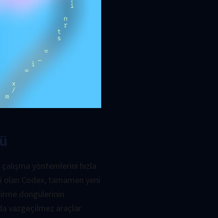
sü
n çalışma yöntemlerini hızla
mi olan Codex, tamamen yeni
tirme döngülerinin
nda vazgeçilmez araçlar