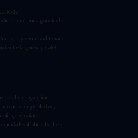
vsel koda
rlidir; Codex, buna göre kodu
dex, işlev yazma, kod tabanı
rden fazla görevi paralel
rmelerle ortaya çıkar.
 harcamaları gerekirken,
atejik çalışmalara
ında kısaltabilir; bu, hızlı