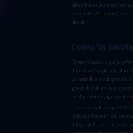
birleştirerek, konseptten l
zeka web sitesi geliştirmeni
bırakılır.
Codex'in Sınırl
OpenAI Codex'in güçlü yeten
derece karmaşık sorunları el
yetersizliklere sahiptir. Ek 
güvenlik açıkları veya perfor
incelemelerini yapmasını gere
Etik ve sosyal perspektifle
istihdam beklentileri konus
daha çok bir asistan rolü o