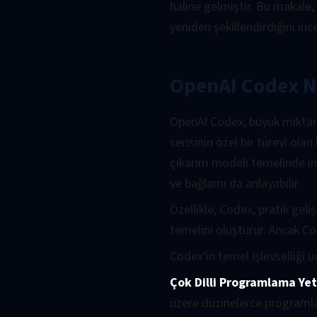
haline gelmiştir. Bu makale, 
yeniden şekillendirdiğini inc
OpenAI Codex N
OpenAI Codex, büyük miktard
serisinin özel bir türevi ol
çıkarım modeli temelinde in
ve bağlamı da anlayabilir.
Özellikle, Codex, pratik ge
temelini oluşturur. Ancak C
Codex'in temel işlevselliği ü
Çok Dilli Programlama Ye
üzere düzinelerce programla