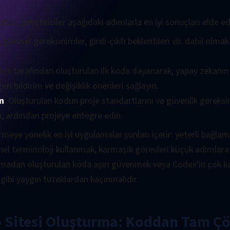
dan, geliştiriciler aşağıdaki adımlarla en iyi sonuçları elde ede
, işlevsel gereksinimler, girdi-çıktı beklentileri vb. dahil olma
dex tarafından oluşturulan ilk koda dayanarak, yapay zekanı
ri bildirim ve değişiklik önerileri sağlayın.
n
: Oluşturulan kodun proje standartlarını ve güvenlik gereksi
n, ardından projeye entegre edin.
tirmeye yönelik en iyi uygulamalar şunları içerir: yeterli bağlam
nel terminoloji kullanmak, karmaşık görevleri küçük adımlar
apmadan oluşturulan koda aşırı güvenmek veya Codex'in çok k
gibi yaygın tuzaklardan kaçınmalıdır.
 Sitesi Oluşturma: Koddan Tam Ç