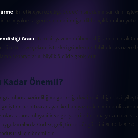
türme
: En etkileyici özelliği, Codex'in sıradan insan dilini işle
ricilerin yalnızca gereksinimleri doğal dilde açıklamaları yete
ndisliği Aracı
: Tam bir yazılım mühendisliği aracı olarak Co
rı düzeltme ve çekme istekleri gönderme dahil olmak üzere bi
ulama senaryolarını büyük ölçüde genişletir.
 Kadar Önemli?
ogramlama verimliliğine getirdiği devrim niteliğindeki iyileşti
eliştiricilerin tekrarlayan kodları yazmak için önemli zaman
olarak tamamlayabilir ve geliştiricilerin daha yaratıcı ve str
 uygulamalarda Codex, geliştirme döngülerini %30 ila %50 oran
ndüstrisi için önemlidir.