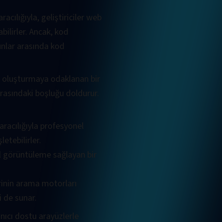
cılığıyla, geliştiriciler web
ilirler. Ancak, kod
unlar arasında kod
i oluşturmaya odaklanan bir
arasındaki boşluğu doldurur.
aracılığıyla profesyonel
etebilirler.
l görüntüleme sağlayan bir
erinin arama motorları
i de sunar.
anıcı dostu arayüzlerle