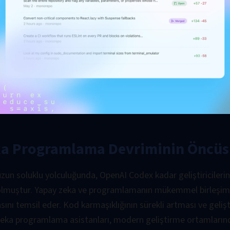
eka Programlama Devriminin Öncü
 uzun soluklu yolculuğunda, OpenAI Codex kadar geliştiricileri
i olmuştur. Yapay zeka ve programlamanın mükemmel birleşi
nı temsil eder. Kod karmaşıklığının sürekli artması ve geliş
y zeka programlama asistanları, modern geliştirme ortamları