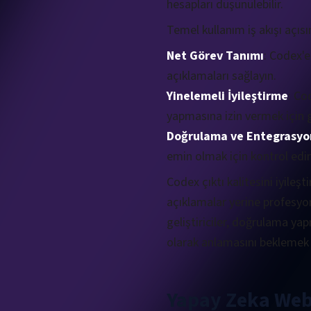
hesapları düşünülebilir.
Temel kullanım iş akışı açısın
Net Görev Tanımı
: Codex'e
açıklamaları sağlayın.
Yinelemeli İyileştirme
: Co
yapmasına izin vermek için ge
Doğrulama ve Entegrasyo
emin olmak için kontrol edi
Codex çıktı kalitesini iyileş
açıklamalar yerine profesyo
geliştiriciler, doğrulama y
olarak anlamasını beklemek 
Yapay Zeka Web