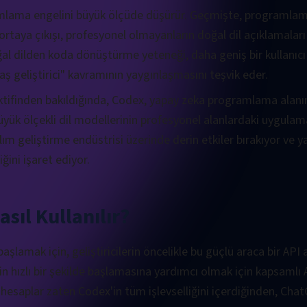
amlama engelini büyük ölçüde düşürür. Geçmişte, programlama
rtaya çıkışı, profesyonel olmayanların doğal dil açıklamaları a
ğal dilden koda dönüştürme yeteneği, daha geniş bir kullanıc
ş geliştirici" kavramının yaygınlaşmasını teşvik eder.
ktifinden bakıldığında, Codex, yapay zeka programlama alanı
üyük ölçekli dil modellerinin profesyonel alanlardaki uygula
ım geliştirme endüstrisi üzerinde derin etkiler bırakıyor ve ya
ğini işaret ediyor.
sıl Kullanılır?
aşlamak için, geliştiricilerin öncelikle bu güçlü araca bir API a
erin hızlı bir şekilde başlamasına yardımcı olmak için kapsamlı 
bu hesaplar zaten Codex'in tüm işlevselliğini içerdiğinden, C