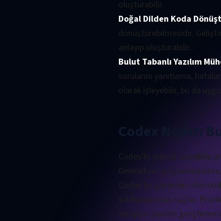
oluşturabilir.
Doğal Dilden Koda Dönüş
dönüştürebilmesidir. Gelişti
anlayıp oluşturabilir.
Bulut Tabanlı Yazılım Mühe
sorularını yanıtlama, hatala
olarak işleyebilir, bu da uyg
Codex Neden Bu
Codex'in önemi, öncelikle pr
Geleneksel programlamada, g
Codex bu görevleri otomatik 
odaklanmasını sağlar. Pratik
tempolu yazılım geliştirme e