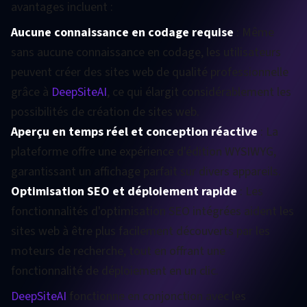
avantages incluent :
Aucune connaissance en codage requise
: Même
sans aucune connaissance en codage, les utilisateurs
peuvent créer des sites web de qualité professionnelle
grâce à
DeepSiteAI
, ce qui élargit considérablement les
possibilités de création de sites web.
Aperçu en temps réel et conception réactive
: La
plateforme offre une expérience d'édition WYSIWYG,
garantissant un affichage parfait sur divers appareils.
Optimisation SEO et déploiement rapide
: Les
fonctionnalités d'optimisation SEO intégrées aident les
sites web à être plus facilement découverts par les
moteurs de recherche, tout en offrant une
fonctionnalité de déploiement en un clic.
DeepSiteAI
fonctionne en conjonction avec les