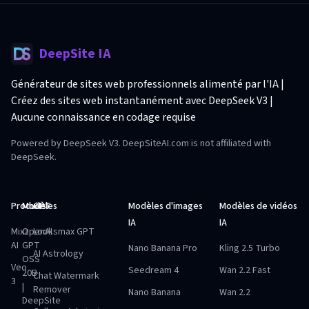
DeepSite IA
Générateur de sites web professionnels alimenté par l'IA |
Créez des sites web instantanément avec DeepSeek V3 |
Aucune connaissance en codage requise
Powered by DeepSeek V3. DeepSiteAI.com is not affiliated with
DeepSeek.
Produits
Modèles
GPT
Modèles d'images
Modèles de vidéos
IA
IA
Mixz
OpenAI
Looksmax GPT
AI
GPT
Nano Banana Pro
Kling 2.5 Turbo
AI Astrology
OSS
Veo
Seedream 4
Wan 2.2 Fast
20B
Chat Watermark
3
|
Remover
Nano Banana
Wan 2.2
DeepSite