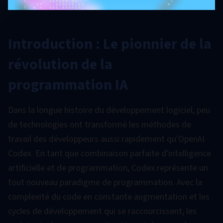
Introduction : Le pionnier de la
révolution de la
programmation IA
Dans la longue histoire du développement logiciel, peu
de technologies ont transformé les méthodes de
travail des développeurs aussi rapidement qu'OpenAI
Codex. En tant que combinaison parfaite d'intelligence
artificielle et de programmation, Codex représente un
tout nouveau paradigme de programmation. Avec la
complexité du code en constante augmentation et les
cycles de développement qui se raccourcissent, les