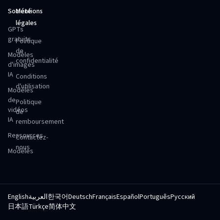
Société
Mentions
légales
GPTs
gratuits
Politique
de
Modèles
confidentialité
d'images
IA
Conditions
d'utilisation
Modèles
de
Politique
vidéos
de
IA
remboursement
Ressources
Contactez-
nous
Modèles
English
العربية
한국어
Deutsch
Français
Español
Português
Русский
日本語
Türkçe
简体中文