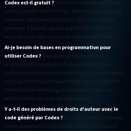
Codex est-il gratuit ?
Codex est actuellement fourni
via les comptes ChatGPT Pro, Team et Enterprise, les
premiers utilisateurs bénéficiant d'un accès gratuit
généreux. À l'avenir, OpenAI prévoit d'introduire un
accès limité et des options de tarification flexibles.
Ai-je besoin de bases en programmation pour
utiliser Codex ?
Bien qu'avoir des bases en
programmation permette de mieux utiliser Codex,
l'utilisation de base ne nécessite pas de connaissances
en programmation professionnelle. La fonctionnalité
de description en langage naturel permet aux non-
professionnels de créer du code simple.
Y a-t-il des problèmes de droits d'auteur avec le
code généré par Codex ?
Le code généré par OpenAI
Codex appartient à l'utilisateur, mais les utilisateurs