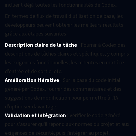
incluent déjà toutes les fonctionnalités de Codex.
En termes de flux de travail d'utilisation de base, les
développeurs peuvent obtenir les meilleurs résultats
grâce aux étapes suivantes :
Description claire de la tâche
: Fournir à Codex des
descriptions de tâches claires et spécifiques, y compris
les exigences fonctionnelles, les attentes en matière
d'entrée et de sortie, etc.
Amélioration itérative
: Sur la base du code initial
généré par Codex, fournir des commentaires et des
suggestions de modification pour permettre à l'IA
d'optimiser davantage.
Validation et intégration
: Vérifier le code généré
pour s'assurer qu'il répond aux normes du projet et aux
exigences de sécurité, puis l'intégrer au projet.