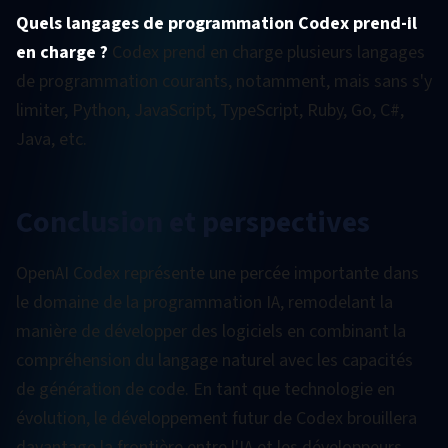
Quels langages de programmation Codex prend-il
en charge ?
Codex prend en charge plusieurs langages
de programmation courants, notamment, mais sans s'y
limiter, Python, JavaScript, TypeScript, Ruby, Go, C#,
Java, etc.
Conclusion et perspectives
OpenAI Codex représente une percée importante dans
le domaine de la programmation IA, remodelant la
manière de développer des logiciels en combinant la
compréhension du langage naturel avec les capacités
de génération de code. En tant que technologie en
évolution, le développement futur de Codex brouillera
davantage la frontière entre l'IA et les développeurs