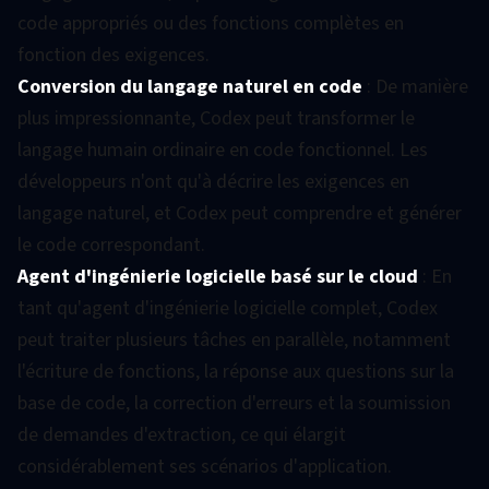
code appropriés ou des fonctions complètes en
fonction des exigences.
Conversion du langage naturel en code
: De manière
plus impressionnante, Codex peut transformer le
langage humain ordinaire en code fonctionnel. Les
développeurs n'ont qu'à décrire les exigences en
langage naturel, et Codex peut comprendre et générer
le code correspondant.
Agent d'ingénierie logicielle basé sur le cloud
: En
tant qu'agent d'ingénierie logicielle complet, Codex
peut traiter plusieurs tâches en parallèle, notamment
l'écriture de fonctions, la réponse aux questions sur la
base de code, la correction d'erreurs et la soumission
de demandes d'extraction, ce qui élargit
considérablement ses scénarios d'application.