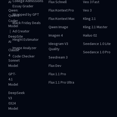
College Admissions
AI
Flux Schnell
Veo 3 Fast
Essay Grader
Qwen:
Flux Kontext Pro
Veo 3
Wrapped by GPT
Qwen3
Flux Kontext Max
Kling 2.1
Coder
Black Friday Deals
Model
Qwen Image
Kling 2.1 Master
｜
Ad Creator
Imagen 4
Hailuo 02
DeepSite
Height Estimator
AI
Ideogram V3
Seedance 1.0 Lite
Image Analyzer
Quality
Claude
Seedance 1.0 Pro
4
Code Checker
Seedream 3
Sonnet
Model
Flux Dev
GPT-
Flux 1.1 Pro
4.1
Flux 1.1 Pro Ultra
Model
DeepSeek
V3
0324
Model