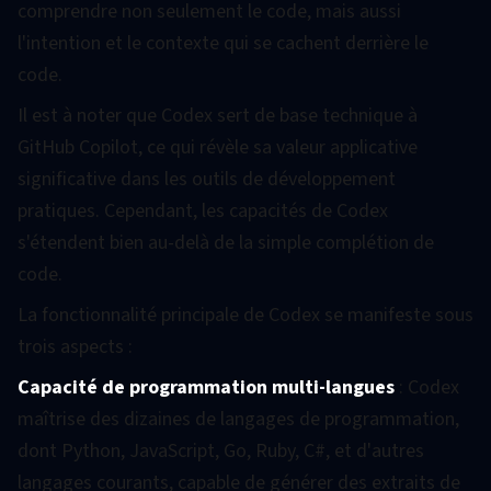
comprendre non seulement le code, mais aussi
l'intention et le contexte qui se cachent derrière le
code.
Il est à noter que Codex sert de base technique à
GitHub Copilot, ce qui révèle sa valeur applicative
significative dans les outils de développement
pratiques. Cependant, les capacités de Codex
s'étendent bien au-delà de la simple complétion de
code.
La fonctionnalité principale de Codex se manifeste sous
trois aspects :
Capacité de programmation multi-langues
: Codex
maîtrise des dizaines de langages de programmation,
dont Python, JavaScript, Go, Ruby, C#, et d'autres
langages courants, capable de générer des extraits de