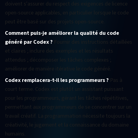
doivent s'assurer du respect des exigences de licence
open-source applicables, en particulier lorsque le code
peut être basé sur des projets open-source.
Comment puis-je améliorer la qualité du code
généré par Codex ?
Fournir des instructions détaillées
et claires ; inclure des exemples et les résultats
attendus ; décomposer les tâches complexes ;
améliorer de manière itérative le code généré.
Codex remplacera-t-il les programmeurs ?
Pas à
court terme. Codex est plutôt un assistant puissant
pour les programmeurs, gérant les tâches répétitives,
permettant aux programmeurs de se concentrer sur un
travail créatif. La programmation nécessite toujours la
créativité, le jugement et la connaissance du domaine
humains.