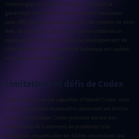
technologies d'IA comme Codex, combinant la
génération de code avec des interfaces conviviales
pour offrir une expérience complète de création de sites
web, du concept au lancement. Cette combinaison
représente l'orientation future du développement de
sites web par l'IA : la complexité technique est cachée
et la créativité est libérée.
Limitations et défis de Codex
Malgré les puissantes capacités d'OpenAI Codex, nous
devons également reconnaître clairement ses limites.
Au niveau technique, Codex présente encore des
lacunes dans le traitement de problèmes très
complexes, en particulier les tâches nécessitant une