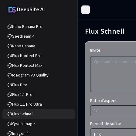
DeepSite AI
Toggle Sidebar
Nano Banana Pro
Flux Schnell
Seedream 4
Nano Banana
Invite
*
Flux Kontext Pro
Flux Kontext Max
Ideogram V3 Quality
Flux Dev
Flux 1.1 Pro
Ratio d'aspect
Flux 1.1 Pro Ultra
1:1
Flux Schnell
Qwen Image
Format de sortie
Imagen 4
png