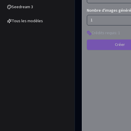
Seedream 3
Nombre d'images génér
1
Tous les modèles
Crédits requis
:
1
Créer