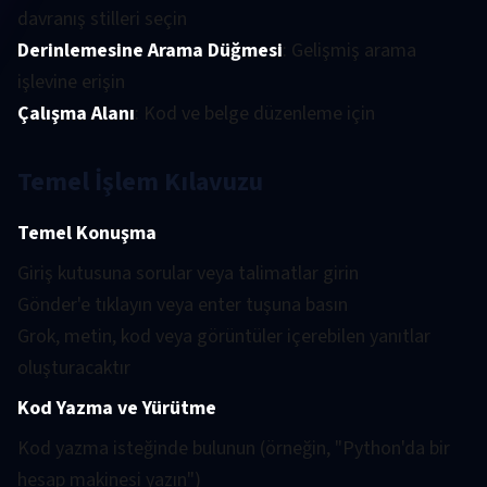
davranış stilleri seçin
Derinlemesine Arama Düğmesi
: Gelişmiş arama
işlevine erişin
Çalışma Alanı
: Kod ve belge düzenleme için
Temel İşlem Kılavuzu
Temel Konuşma
Giriş kutusuna sorular veya talimatlar girin
Gönder'e tıklayın veya enter tuşuna basın
Grok, metin, kod veya görüntüler içerebilen yanıtlar
oluşturacaktır
Kod Yazma ve Yürütme
Kod yazma isteğinde bulunun (örneğin, "Python'da bir
hesap makinesi yazın")