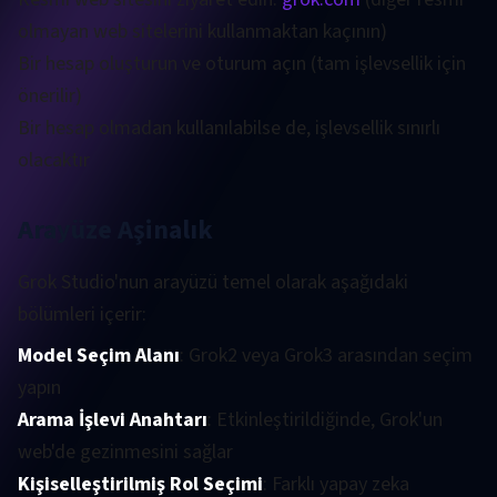
olmayan web sitelerini kullanmaktan kaçının)
Bir hesap oluşturun ve oturum açın (tam işlevsellik için
önerilir)
Bir hesap olmadan kullanılabilse de, işlevsellik sınırlı
olacaktır
Arayüze Aşinalık
Grok Studio'nun arayüzü temel olarak aşağıdaki
bölümleri içerir:
Model Seçim Alanı
: Grok2 veya Grok3 arasından seçim
yapın
Arama İşlevi Anahtarı
: Etkinleştirildiğinde, Grok'un
web'de gezinmesini sağlar
Kişiselleştirilmiş Rol Seçimi
: Farklı yapay zeka