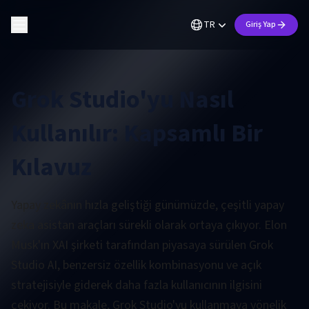
TR
Giriş Yap
Grok Studio'yu Nasıl
Kullanılır: Kapsamlı Bir
Kılavuz
Yapay zekânın hızla geliştiği günümüzde, çeşitli yapay
zeka asistan araçları sürekli olarak ortaya çıkıyor. Elon
Musk'ın XAI şirketi tarafından piyasaya sürülen Grok
Studio AI, benzersiz özellik kombinasyonu ve açık
stratejisiyle giderek daha fazla kullanıcının ilgisini
çekiyor. Bu makale, Grok Studio'yu kullanmaya yönelik