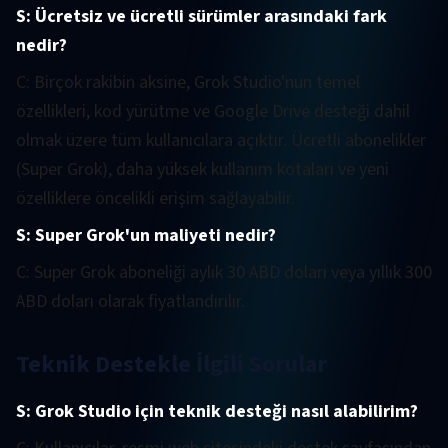
S: Ücretsiz ve ücretli sürümler arasındaki fark
nedir?
C: Birçok rakibin aksine, Grok Studio'nun temel
özellikleri, kod yürütme ve Google Drive desteği dahil
olmak üzere tüm kullanıcılara açıktır. Ücretli abonelikler
(Super Grok), daha yüksek kullanım kotaları ve yeni
özelliklere öncelikli erişim sağlayabilir.
S: Super Grok'un maliyeti nedir?
C: Super Grok aboneliği aylık 30 ABD doları veya yıllık 300
ABD doları olarak fiyatlandırılır.
Teknik Destekle İlgili Sorular
S: Grok Studio için teknik desteği nasıl alabilirim?