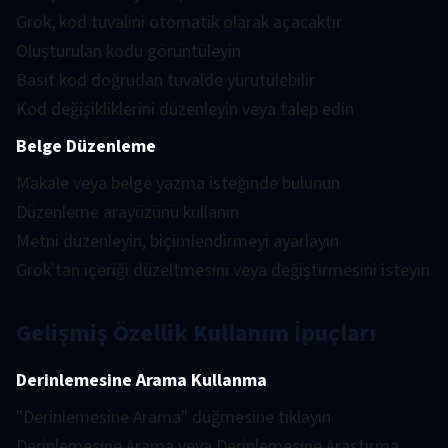
Grok, kod tuvalini otomatik olarak açacaktır
Oluşturulan kodu görüntüleyin
Basit kod doğrudan tuvalde yürütülebilir
Kod değişikliklerini düzenleyin veya talep edin
Belge Düzenleme
Makale veya belge yazma isteğinde bulunun
Düzenleme arayüzünü kullanın
Metni düzenleyin, biçimlendirmeyi ayarlayın
Grok'tan içeriği düzeltmesini veya değiştirmesini isteyin
Gelişmiş Özellik Kullanım İpuçları
Derinlemesine Arama Kullanma
"Derinlemesine Arama" düğmesine tıklayın
Derinlemesine Arama veya Derinlemesine Araştırma