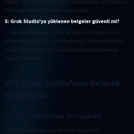
hassas bilgileri paylaşmaktan kaçınmalı ve ayrıntılar için
XAI'nin gizlilik politikasını incelemelidir.
S: Grok Studio'ya yüklenen belgeler güvenli mi?
C: Yüklenen belgeler, XAI'nin gizlilik politikasına göre
işlenecektir. Çok hassas belgeler için, kullanıcılar Grok
Studio dahil herhangi bir bulut hizmetini kullanırken
dikkatli olmalıdır.
VIII. Grok Studio'nun Gelecek
Görünümü
XAI'nin Geliştirme Yol Haritası
XAI'nin temel ürünü olarak Grok Studio'nun