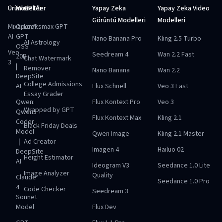
Ürünler
Modeller
GPT'ler
Yapay Zeka
Yapay Zeka Video
Görüntü Modelleri
Modelleri
Mixz
OpenAI
Looksmax GPT
AI
GPT
Nano Banana Pro
Kling 2.5 Turbo
AI Astrology
OSS
Veo
Seedream 4
Wan 2.2 Fast
20B
Chat Watermark
3
|
Remover
Nano Banana
Wan 2.2
DeepSite
College Admissions
AI
Flux Schnell
Veo 3 Fast
Essay Grader
Qwen:
Flux Kontext Pro
Veo 3
Wrapped by GPT
Qwen3
Flux Kontext Max
Kling 2.1
Coder
Black Friday Deals
Model
Qwen Image
Kling 2.1 Master
｜
Ad Creator
Imagen 4
Hailuo 02
DeepSite
Height Estimator
AI
Ideogram V3
Seedance 1.0 Lite
Image Analyzer
Quality
Claude
Seedance 1.0 Pro
4
Code Checker
Seedream 3
Sonnet
Model
Flux Dev