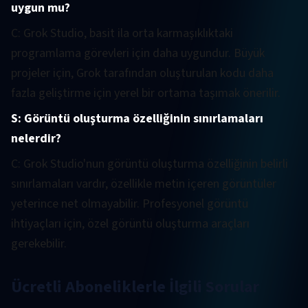
uygun mu?
C: Grok Studio, basit ila orta karmaşıklıktaki
programlama görevleri için daha uygundur. Büyük
projeler için, Grok tarafından oluşturulan kodu daha
fazla geliştirme için yerel bir ortama taşımak önerilir.
S: Görüntü oluşturma özelliğinin sınırlamaları
nelerdir?
C: Grok Studio'nun görüntü oluşturma özelliğinin belirli
sınırlamaları vardır, özellikle metin içeren görüntüler
yeterince net olmayabilir. Profesyonel görüntü
ihtiyaçları için, özel görüntü oluşturma araçları
gerekebilir.
Ücretli Aboneliklerle İlgili Sorular