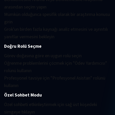
arasından seçim yapın
Mümkün olduğunca spesifik olarak bir araştırma konusu
girin
Grok'un birden fazla kaynağı analiz etmesini ve ayrıntılı
yanıtlar vermesini bekleyin
Doğru Rolü Seçme
Görev doğasına göre en uygun rolü seçin
Öğrenme problemlerini çözmek için "Ödev Yardımcısı"
rolünü kullanın
Profesyonel tavsiye için "Profesyonel Asistan" rolünü
kullanın
Özel Sohbet Modu
Özel sohbeti etkinleştirmek için sağ üst köşedeki
simgeye tıklayın