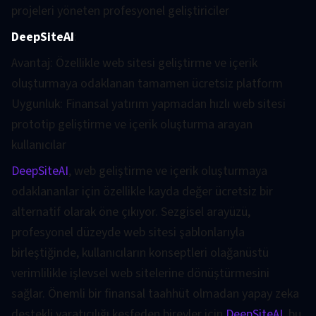
projeleri yöneten profesyonel geliştiriciler
DeepSiteAI
:
Avantaj: Özellikle web sitesi geliştirme ve içerik
oluşturmaya odaklanan tamamen ücretsiz platform
Uygunluk: Finansal yatırım yapmadan hızlı web sitesi
prototip geliştirme ve içerik oluşturma arayan
kullanıcılar
DeepSiteAI
, web geliştirme ve içerik oluşturmaya
odaklananlar için özellikle kayda değer ücretsiz bir
alternatif olarak öne çıkıyor. Sezgisel arayüzü,
profesyonel düzeyde web sitesi şablonlarıyla
birleştiğinde, kullanıcıların konseptleri olağanüstü
verimlilikle işlevsel web sitelerine dönüştürmesini
sağlar. Önemli bir finansal taahhüt olmadan yapay zeka
destekli yaratıcılığı keşfeden bireyler için
DeepSiteAI
, bu