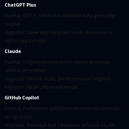
ChatGPT Plus
:
Avantaj: GPT-4, belirli özel alanlarda daha geniş bilgi
sergiler
Uygunluk: Genel bilgi sorguları, içerik oluşturma ve
eğitim uygulamaları
Claude
:
Avantaj: Olağanüstü uzun metin işleme ve nüanslı
anlama yetenekleri
Uygunluk: Dikkatli analiz gerektiren uzun belgilerle
kapsamlı olarak çalışan kullanıcılar
GitHub Copilot
:
Avantaj: Profesyonel geliştirme ortamlarıyla sorunsuz
entegrasyon
Uygunluk: Karmaşık kod tabanlarını ve büyük ölçekli