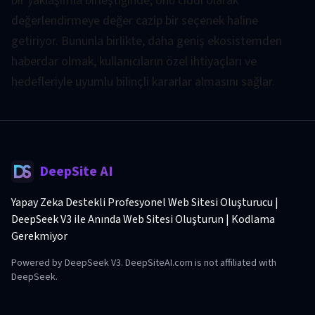
bir yaklaşımla birleştiğinde, onu ciddi olarak
değerlendirmeye değer cazip bir seçenek haline
getiriyor. Bununla birlikte, daha geniş ekosistemden
haberdar olmak, kullanıcıların özel ihtiyaçları ve
hedefleriyle uyumlu bilinçli kararlar almasını sağlar.
DeepSite AI
Yapay Zeka Destekli Profesyonel Web Sitesi Oluşturucu |
DeepSeek V3 ile Anında Web Sitesi Oluşturun | Kodlama
Gerekmiyor
Powered by DeepSeek V3. DeepSiteAI.com is not affiliated with
DeepSeek.