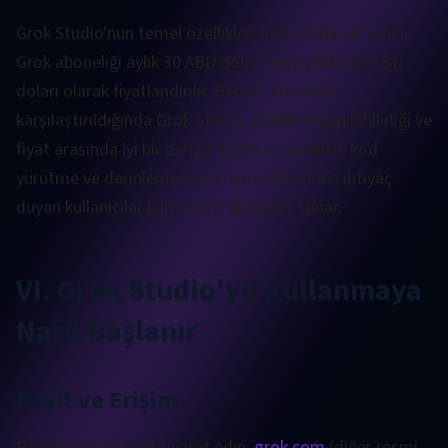
Grok Studio'nun temel özellikleri ücretsizdir ve Super
Grok aboneliği aylık 30 ABD doları veya yıllık 300 ABD
doları olarak fiyatlandırılır. Benzer ürünlerle
karşılaştırıldığında Grok Studio, özellik kullanılabilirliği ve
fiyat arasında iyi bir denge sağlar ve özellikle kod
yürütme ve derinlemesine arama işlevlerine ihtiyaç
duyan kullanıcılar için çok iyi bir değer sunar.
VI. Grok Studio'yu Kullanmaya
Nasıl Başlanır
Kayıt ve Erişim
Resmi web sitesini ziyaret edin:
grok.com
(diğer resmi