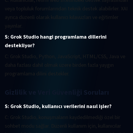
C: Kullanıcılar, resmi web sitesindeki destek sayfasından
veya topluluk forumlarından teknik destek alabilirler. XAI
ayrıca düzenli olarak kullanıcı kılavuzları ve eğitimler
yayınlar.
S: Grok Studio hangi programlama dillerini
destekliyor?
C: Grok Studio, Python, JavaScript, HTML/CSS, Java ve
daha fazlası dahil olmak üzere birden fazla yaygın
programlama dilini destekler.
Gizlilik ve Veri Güvenliği Soruları
S: Grok Studio, kullanıcı verilerini nasıl işler?
C: Grok Studio, konuşmaların kaydedilmediği özel bir
sohbet modu sağlar. Düzenli kullanım için, kullanıcılar