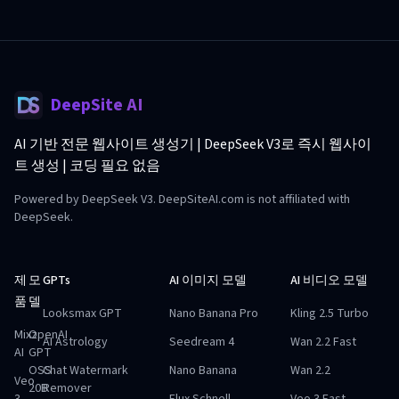
DeepSite AI
AI 기반 전문 웹사이트 생성기 | DeepSeek V3로 즉시 웹사이
트 생성 | 코딩 필요 없음
Powered by DeepSeek V3. DeepSiteAI.com is not affiliated with
DeepSeek.
제
모
GPTs
AI 이미지 모델
AI 비디오 모델
품
델
Looksmax GPT
Nano Banana Pro
Kling 2.5 Turbo
Mixz
OpenAI
AI Astrology
Seedream 4
Wan 2.2 Fast
AI
GPT
OSS
Chat Watermark
Nano Banana
Wan 2.2
Veo
20B
Remover