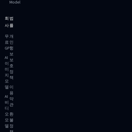
Model
회
법
사
률
무
개
료
인
GPT
정
보
AI
보
이
호
미
정
지
책
모
델
이
용
AI
약
비
관
디
오
환
모
불
델
정