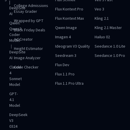
3
Flux Schnell
Veo 3 Fast
|
College Admissions
DeepSite
Flux Kontext Pro
Veo 3
Essay Grader
AI
Flux Kontext Max
Kling 2.1
Wrapped by GPT
Qwen:
Qwen Image
Kling 2.1 Master
Qwen3
Black Friday Deals
Coder
Imagen 4
Hailuo 02
Ad Creator
Model
｜
Ideogram V3 Quality
Seedance 1.0 Lite
Height Estimator
DeepSite
Seedream 3
Seedance 1.0 Pro
AI
Image Analyzer
Flux Dev
Claude
Code Checker
4
Flux 1.1 Pro
Sonnet
Flux 1.1 Pro Ultra
Model
GPT-
4.1
Model
DeepSeek
V3
0324