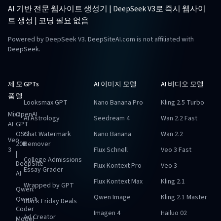
AI 기반 전문 웹사이트 생성기 | DeepSeek V3로 즉시 웹사이
트 생성 | 코딩 필요 없음
Powered by DeepSeek V3. DeepSiteAI.com is not affiliated with
DeepSeek.
제
모
GPTs
AI 이미지 모델
AI 비디오 모델
품
델
Looksmax GPT
Nano Banana Pro
Kling 2.5 Turbo
Mixz
OpenAI
AI Astrology
Seedream 4
Wan 2.2 Fast
AI
GPT
OSS
Chat Watermark
Nano Banana
Wan 2.2
Veo
20B
Remover
3
Flux Schnell
Veo 3 Fast
|
College Admissions
DeepSite
Flux Kontext Pro
Veo 3
Essay Grader
AI
Flux Kontext Max
Kling 2.1
Wrapped by GPT
Qwen:
Qwen Image
Kling 2.1 Master
Qwen3
Black Friday Deals
Coder
Imagen 4
Hailuo 02
Ad Creator
Model