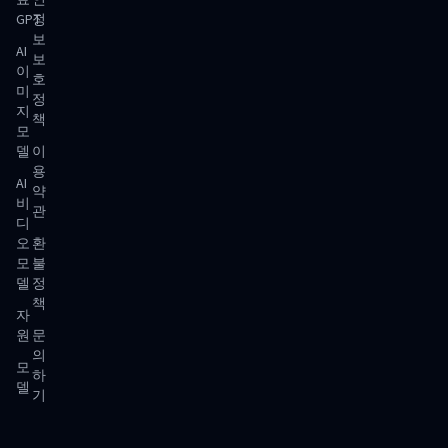
료
인
GPT
정
보
AI
보
이
호
미
정
지
책
모
델
이
용
AI
약
비
관
디
오
환
모
불
델
정
책
자
원
문
의
모
하
델
기