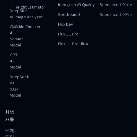
｜
Ideogram V3 Quality
Seedance 1.0 Lite
Height Estimator
DeepSite
Seedream 3
Seedance 1.0 Pro
AI
Image Analyzer
Flux Dev
Claude
Code Checker
4
Flux 1.1 Pro
Sonnet
Flux 1.1 Pro Ultra
Model
GPT-
4.1
Model
DeepSeek
V3
0324
Model
회
법
사
률
무
개