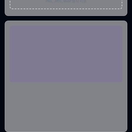
PNG, JPEG, WebP 형식 지원
품질
1K
종횡비
1:1
출력 형식
png
출력 이미지 개수
1
필요한 크레딧
:
10
만들기