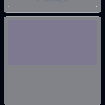
PNG, JPEG, WebP 형식 지원
종횡비
1:1
출력 이미지 개수
1
필요한 크레딧
:
6
만들기