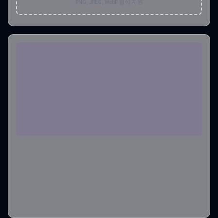
PNG, JPEG, WebP 형식 지원
품질
2K
종횡비
1:1
출력 이미지 개수
1
필요한 크레딧
:
2
만들기