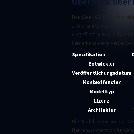
Überblick über
DeepSeek V3 0324 stellt ei
aktualisierte Version des u
eingeführt wurde, behält di
bemerkenswerte Verbesseru
Spezifikation
Entwickler
Veröffentlichungsdatum
Kontextfenster
Modelltyp
Lizenz
Architektur
Die Modellbezeichnung "032
Namenskonvention für Versi