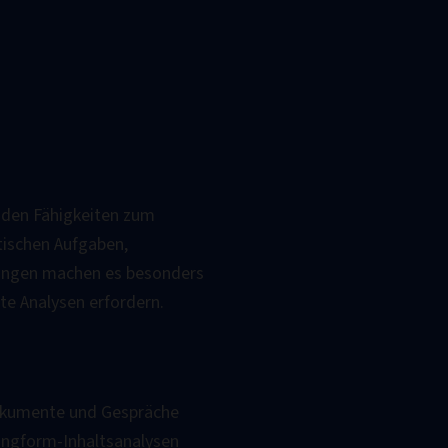
 den Fähigkeiten zum
tischen Aufgaben,
ungen machen es besonders
te Analysen erfordern.
okumente und Gespräche
Langform-Inhaltsanalysen