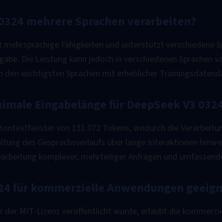
0324 mehrere Sprachen verarbeiten?
t mehrsprachige Fähigkeiten und unterstützt verschiedene S
sgabe. Die Leistung kann jedoch in verschiedenen Sprachen va
n den wichtigsten Sprachen mit erheblicher Trainingsdatenda
aximale Eingabelänge für DeepSeek V3 032
 Kontextfenster von 131.072 Tokens, wodurch die Verarbeit
tung des Gesprächsverlaufs über lange Interaktionen hinwe
earbeitung komplexer, mehrteiliger Anfragen und umfassen
324 für kommerzielle Anwendungen geeign
r der MIT-Lizenz veröffentlicht wurde, erlaubt die kommerzi