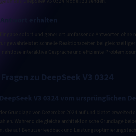
age an das DeepSeek V3 0324 Modell zu senden.
e Antwort erhalten
e Eingabe sofort und generiert umfassende Antworten ohne
ktur gewährleistet schnelle Reaktionszeiten bei gleichzeitige
 nahtlose interaktive Gespräche und effiziente Problemlösu
e Fragen zu DeepSeek V3 0324
 DeepSeek V3 0324 vom ursprünglichen D
der Grundlage von Dezember 2024 auf und bietet erweiterte
hlen. Während die gleiche architektonische Grundlage beibeh
en, die auf Benutzerfeedback und Leistungsoptimierungstech