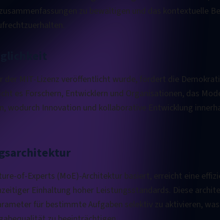
usammenfassungen zu bewältigen und das kontextuelle B
ufrechtzuerhalten.
glichkeit
 der MIT-Lizenz veröffentlicht wurde, fördert die Demokrati
cht es Forschern, Entwicklern und Organisationen, das Modell
en, wodurch Innovation und kollaborative Entwicklung inner
gsarchitektur
ure-of-Experts (MoE)-Architektur basiert, erreicht eine effi
zeitiger Einhaltung hoher Leistungsstandards. Diese archit
rameter für bestimmte Aufgaben selektiv zu aktivieren, was
sgabequalität zu beeinträchtigen.