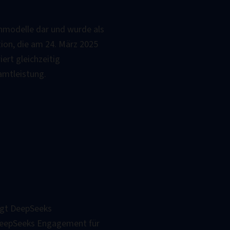
chmodelle dar und wurde als
tion, die am 24. März 2025
ert gleichzeitig
amtleistung.
lgt DeepSeeks
 DeepSeeks Engagement für