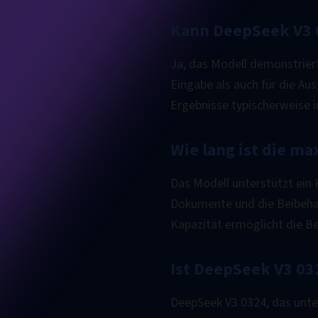
Kann DeepSeek V3 
Ja, das Modell demonstrier
Eingabe als auch für die Au
Ergebnisse typischerweise i
Wie lang ist die m
Das Modell unterstützt ein
Dokumente und die Beibehal
Kapazität ermöglicht die B
Ist DeepSeek V3 0
DeepSeek V3 0324, das unte