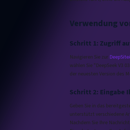
Verwendung von
Schritt 1: Zugriff a
Navigieren Sie zur
DeepSite
wählen Sie "DeepSeek V3 032
der neuesten Version des M
Schritt 2: Eingabe 
Geben Sie in das bereitgest
unterstützt verschiedene A
Nachdem Sie Ihre Nachricht 