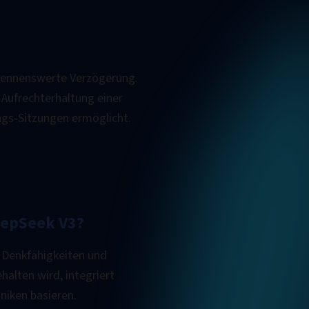
 nennenswerte Verzögerung.
r Aufrechterhaltung einer
ngs-Sitzungen ermöglicht.
eepSeek V3?
 Denkfähigkeiten und
alten wird, integriert
niken basieren.