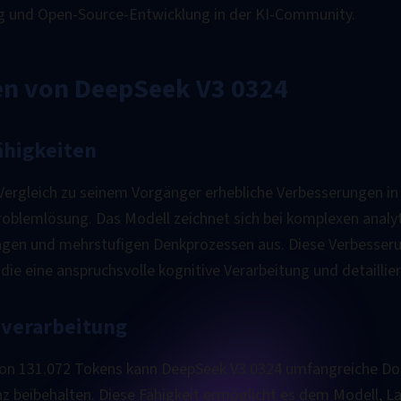
ng und Open-Source-Entwicklung in der KI-Community.
n von DeepSeek V3 0324
ähigkeiten
Vergleich zu seinem Vorgänger erhebliche Verbesserungen in
roblemlösung. Das Modell zeichnet sich bei komplexen analy
en und mehrstufigen Denkprozessen aus. Diese Verbesser
ie eine anspruchsvolle kognitive Verarbeitung und detaillier
tverarbeitung
von 131.072 Tokens kann DeepSeek V3 0324 umfangreiche D
nz beibehalten. Diese Fähigkeit ermöglicht es dem Modell, 