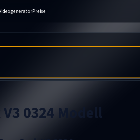
Videogenerator
Preise
 V3 0324 Modell