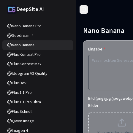
DeepSite AI
Toggle Sidebar
Nano Banana Pro
Nano Banana
Seedream 4
Nano Banana
Eingabe
*
Flux Kontext Pro
Flux Kontext Max
Ideogram V3 Quality
Flux Dev
Flux 1.1 Pro
Bild (png/jpg/jpeg/webp)
Flux 1.1 Pro Ultra
Bilder
Flux Schnell
Qwen Image
Imagen 4
Klicken oder ziehen