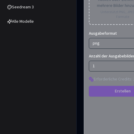
mehrere Bilder hinz
Seedream 3
Unterstützt PNG, JPE
Formate
Alle Modelle
Ausgabeformat
png
Anzahl der Ausgabebilde
1
Erforderliche Credits
:
Erstellen