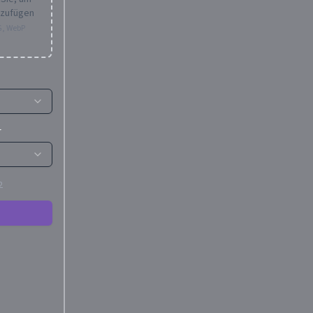
uzufügen
G, WebP
r
2