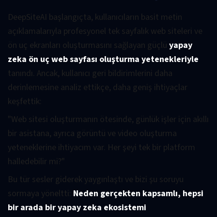
DeepSiteAI başlangıçta, kullanıcıların basit metin
açıklamalarıyla profesyonel tek sayfalık web siteleri ve
ön uç ekranları oluşturmasını sağlayan güçlü
yapay
zeka ön uç web sayfası oluşturma yetenekleriyle
tanındı. Ancak, kullanıcı geri bildirimlerini daha
derinlemesine analiz ettikçe, daha geniş ihtiyaçlar
keşfettik:
"Web sitesi oluşturmanın ötesinde, günlük işler için akıllı
bir asistana, ayrıca görüntü ve video oluşturma
yeteneklerine ihtiyacım var. Her şeyi tek bir platform
halledebilir mi?"
Bu tür sesler giderek yaygınlaştı ve bizi şu soruyu
sormaya yöneltti:
Neden gerçekten kapsamlı, hepsi
bir arada bir yapay zeka ekosistemi