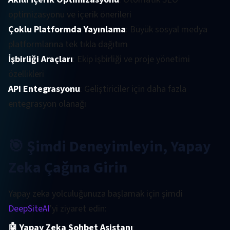
optimizasyonu ve içerik önerileri
Çoklu Platformda Yayınlama
: Büyük sosyal medya
platformlarına tek tıkla dağıtım
İşbirliği Araçları
: Ekip işbirliği ve proje yönetimi
özellikleri
API Entegrasyonu
: Geliştiriciler için daha fazla
entegrasyon olanağı
🎯 Şimdi Deneyimleyin, Yapay
Zeka Çağına Girin
Yapay zeka yolculuğunuza başlamak için şimdi
DeepSiteAI
'yi ziyaret edin:
🤖 Yapay Zeka Sohbet Asistanı
: