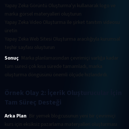
Yapay Zeka Görüntü Oluşturma'yı kullanarak logo ve
marka görsel materyalleri oluşturun
Yapay Zeka Video Oluşturma ile şirket tanıtım videosu
üretin
Yapay Zeka Web Sitesi Oluşturma aracılığıyla kurumsal
teşhir sayfası oluşturun
Sonuç
: Marka planlamasından çevrimiçi varlığa kadar
tüm süreci çok kısa sürede tamamladı, marka
oluşturma döngüsünü önemli ölçüde hızlandırdı.
Örnek Olay 2: İçerik Oluşturucular İçin
Tam Süreç Desteği
Arka Plan
: Bir yemek blogcusunun yeni bir çevrimiçi
kurs için eksiksiz pazarlama materyalleri oluşturması