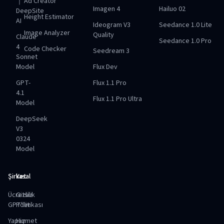
｜
Ad Creator
Imagen 4
Hailuo 02
DeepSite
Height Estimator
AI
Ideogram V3
Seedance 1.0 Lite
Image Analyzer
Quality
Claude
Seedance 1.0 Pro
4
Code Checker
Seedream 3
Sonnet
Model
Flux Dev
GPT-
Flux 1.1 Pro
4.1
Flux 1.1 Pro Ultra
Model
DeepSeek
V3
0324
Model
Şirket
Yasal
Ücretsiz
Gizlilik
GPT'ler
Politikası
Yapay
Hizmet