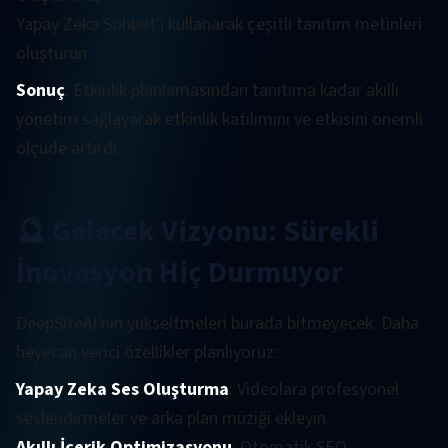
Yapay Zeka Sohbet'i kullanarak çeşitli tanıtım metinleri
oluşturun
Sonuç
: Etkinlik planlamasından tanıtıma kadar akıllı
yönetim sağlayarak etkinlik katılımını ve etkisini önemli
ölçüde artırdı.
🔮 Gelecek Vizyonu: Sürekli
İnovasyon Hiç Durmuyor
DeepSiteAI'nin yükseltmeleri burada bitmeyecek. Daha
heyecan verici özellikler planlıyoruz:
Yapay Zeka Ses Oluşturma
: Videolara profesyonel
seslendirmeler ve arka plan müziği ekleyin
Akıllı İçerik Optimizasyonu
: Otomatik SEO