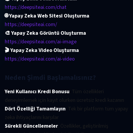
https://deepsiteai.com/chat
🌐 Yapay Zeka Web Sitesi Oluşturma
:
https://deepsiteai.com/
🎨 Yapay Zeka Görüntü Oluşturma
:
https://deepsiteai.com/ai-image
🎬 Yapay Zeka Video Oluşturma
:
https://deepsiteai.com/ai-video
Neden Şimdi Başlamalısınız?
Yeni Kullanıcı Kredi Bonusu
: Tüm özellikleri
deneyimlemek için kayıt olurken ücretsiz kredi kazanın
Dört Özelliği Tamamlayın
: Tek bir platform tüm yapay
zeka ihtiyaçlarını karşılar
Sürekli Güncellemeler
: Özellikler, geliştirilmiş