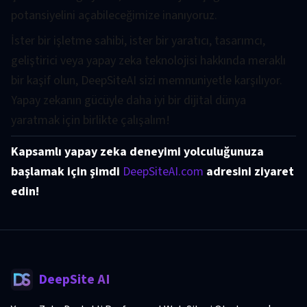
potansiyelini açabileceğimize inanıyoruz.
İster bir işletme sahibi, ister bir yaratıcı, tasarımcı,
geliştirici veya yapay zeka teknolojisi hakkında meraklı
bir kaşif olun, DeepSiteAI sizi memnuniyetle karşılıyor.
Yapay zekanın gücüyle daha iyi bir dijital dünya
yaratmak için birlikte çalışalım!
Kapsamlı yapay zeka deneyimi yolculuğunuza
başlamak için şimdi
DeepSiteAI.com
adresini ziyaret
edin!
DeepSite AI