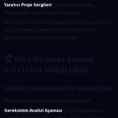
Yaratıcı Proje Sergileri
: Tasarım çalışmaları,
fotoğrafçılık, sanatsal yaratım sergileri
Basit metin açıklamalarıyla, karmaşık arka uç geliştirme
veya veritabanı yapılandırması olmadan duyarlı
profesyonel ön uç sayfaları oluşturun.
🏆 Dört-Bir-Arada Avantaj:
1+1+1+1>4 Sinerji Etkisi
Eksiksiz İş Akışı Hepsi Bir Arada Çözüm
Bu kapsamlı çalışma senaryosunu hayal edin:
Gereksinim Analizi Aşaması
: Proje ihtiyaçlarını ve