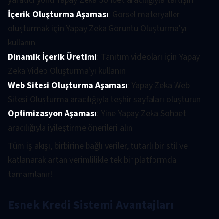
yaratıcı yönü Yapay Zeka Sohbet aracılığıyla tartışın
İçerik Oluşturma Aşaması
: Görsel materyaller
oluşturmak için Yapay Zeka Görüntü Oluşturma'yı
kullanın
Dinamik İçerik Üretimi
: Tanıtım videoları için Yapay
Zeka Video Oluşturma'yı kullanın
Web Sitesi Oluşturma Aşaması
: Yapay Zeka Web
Sitesi Oluşturma aracılığıyla teşhir sayfaları oluşturun
Optimizasyon Aşaması
: Yine Yapay Zeka Sohbet
aracılığıyla iyileştirme önerileri alın
Tüm iş akışı, birbirine bağlı veriler, tutarlı bir stil ve
katlanarak artan verimlilikle tek bir platformda
tamamlanır!
Esnek Kredi Sistemi Avantajları