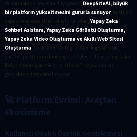
duyurmaktan heyecan duyuyoruz!
DeepSiteAI, büyük
bir platform yükseltmesini gururla sunuyor
, basit bir
yapay zeka web sitesi oluşturucudan,
Yapay Zeka
Sohbet Asistanı, Yapay Zeka Görüntü Oluşturma,
Yapay Zeka Video Oluşturma ve Akıllı Web Sitesi
Oluşturma
özelliklerini entegre eden kapsamlı bir
yaratıcı platforma dönüşüyor; böylece "tüm yapay zeka
ihtiyaçlarınız için tek bir platform" vizyonumuzu
gerçekten gerçekleştiriyoruz.
🚀 Platform Evrimi: Araçtan
Ekosisteme
Kullanıcı Odaklı Özellik Genişlemesi