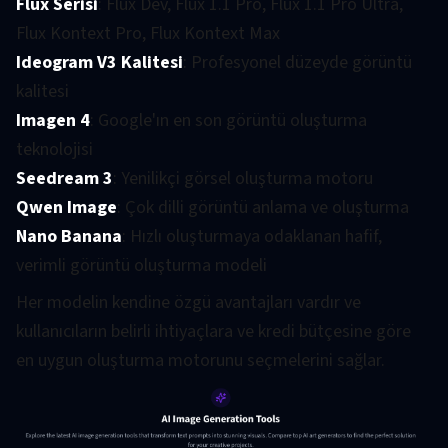
Flux Serisi
: Flux Dev, Flux 1.1 Pro, Flux 1.1 Pro Ultra,
Flux Kontext Pro, Flux Kontext Max
Ideogram V3 Kalitesi
: Profesyonel düzeyde görüntü
kalitesi
Imagen 4
: Google'ın en son görüntü oluşturma
teknolojisi
Seedream 3
: Yenilikçi görsel oluşturma motoru
Qwen Image
: Çok dilli görüntü anlama ve oluşturma
Nano Banana
: Hızlı oluşturmaya odaklanan hafif,
verimli görüntü oluşturma modeli
Her modelin kendine özgü avantajları vardır ve
kullanıcıların belirli ihtiyaçlara ve kredi bütçesine göre
en uygun oluşturma motorunu seçmelerini sağlar.