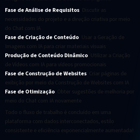
Fase de Análise de Requisitos
: Discutir as
necessidades do projeto e a direção criativa por meio
do Chat com IA
Fase de Criação de Conteúdo
: Usar a Geração de
Imagens com IA para criar materiais visuais
Produção de Conteúdo Dinâmico
: Utilizar a Criação
de Vídeos com IA para vídeos promocionais
Fase de Construção de Websites
: Criar páginas de
exibição por meio da Construção de Websites com IA
Fase de Otimização
: Obter sugestões de melhoria por
meio do Chat com IA novamente
Todo o fluxo de trabalho é concluído em uma
plataforma com dados interconectados, estilo
consistente e eficiência exponencialmente aumentada!