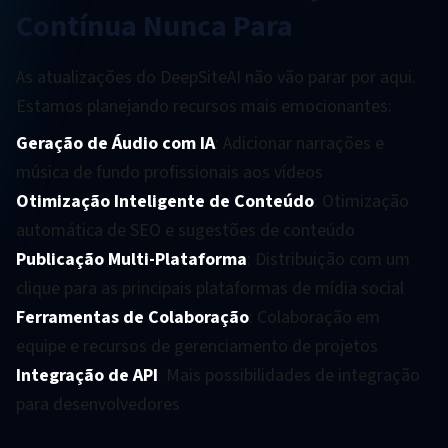
Contínua Nunca Para
As atualizações do DeepSiteAI não vão parar por aqui.
Estamos planejando recursos mais emocionantes:
Geração de Áudio com IA
: Adicionar narrações e
música de fundo profissionais aos vídeos
Otimização Inteligente de Conteúdo
: Otimização
automática de SEO e sugestões de conteúdo
Publicação Multi-Plataforma
: Distribuição com um
clique para as principais plataformas de mídia social
Ferramentas de Colaboração
: Colaboração em
equipe e recursos de gerenciamento de projetos
Integração de API
: Mais possibilidades de integração
para desenvolvedores