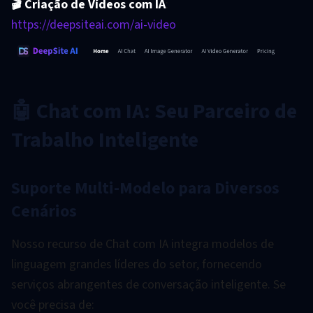
🎬 Criação de Vídeos com IA
:
https://deepsiteai.com/ai-video
🤖 Chat com IA: Seu Parceiro de
Trabalho Inteligente
Suporte Multi-Modelo para Diversos
Cenários
Nosso recurso de Chat com IA integra modelos de
linguagem grandes líderes do setor, fornecendo
serviços abrangentes de conversação inteligente. Se
você precisa de: