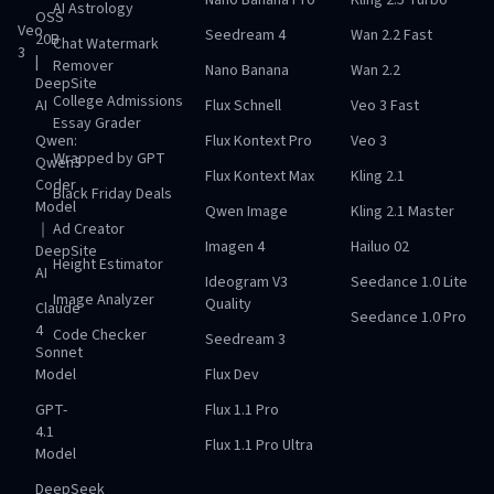
Nano Banana Pro
Kling 2.5 Turbo
AI Astrology
OSS
Veo
Seedream 4
Wan 2.2 Fast
20B
Chat Watermark
3
|
Remover
Nano Banana
Wan 2.2
DeepSite
College Admissions
AI
Flux Schnell
Veo 3 Fast
Essay Grader
Qwen:
Flux Kontext Pro
Veo 3
Wrapped by GPT
Qwen3
Flux Kontext Max
Kling 2.1
Coder
Black Friday Deals
Model
Qwen Image
Kling 2.1 Master
｜
Ad Creator
Imagen 4
Hailuo 02
DeepSite
Height Estimator
AI
Ideogram V3
Seedance 1.0 Lite
Image Analyzer
Quality
Claude
Seedance 1.0 Pro
4
Code Checker
Seedream 3
Sonnet
Model
Flux Dev
GPT-
Flux 1.1 Pro
4.1
Flux 1.1 Pro Ultra
Model
DeepSeek