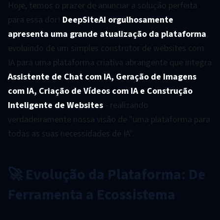
Hoje, temos o prazer de anunciar a solução perfeita
para essa dor!
DeepSiteAI orgulhosamente
apresenta uma grande atualização da plataforma
,
evoluindo de um simples construtor de websites com
IA para uma plataforma criativa abrangente que integra
Assistente de Chat com IA, Geração de Imagens
com IA, Criação de Vídeos com IA e Construção
Inteligente de Websites
- realizando
verdadeiramente nossa visão de "uma plataforma para
todas as suas necessidades de IA".
🚀 Evolução da Plataforma: De
Ferramenta a Ecossistema