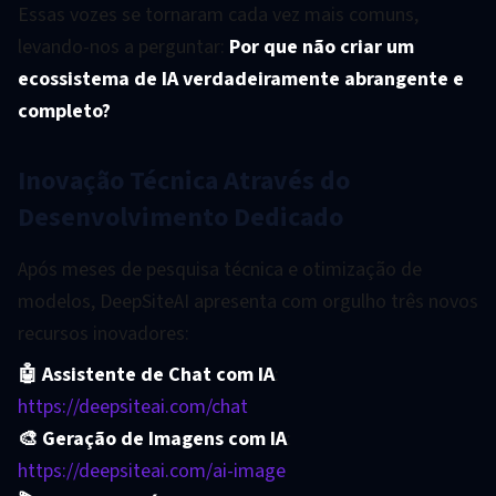
Essas vozes se tornaram cada vez mais comuns,
levando-nos a perguntar:
Por que não criar um
ecossistema de IA verdadeiramente abrangente e
completo?
Inovação Técnica Através do
Desenvolvimento Dedicado
Após meses de pesquisa técnica e otimização de
modelos, DeepSiteAI apresenta com orgulho três novos
recursos inovadores:
🤖 Assistente de Chat com IA
:
https://deepsiteai.com/chat
🎨 Geração de Imagens com IA
:
https://deepsiteai.com/ai-image