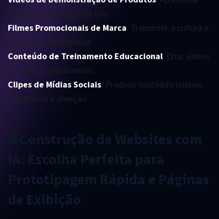
recursos e métodos de uso
Filmes Promocionais de Marca
: Transmitir a cultura e
os valores da empresa
Conteúdo de Treinamento Educacional
: Criar vídeos
instrutivos envolventes
Clipes de Mídias Sociais
: Produzir conteúdo criativo
que chame a atenção
🌐 Construção de Websites com
IA: Escolha Perfeita para
Prototipagem Rápida e Páginas
de Exibição