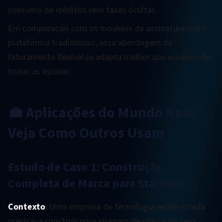
consumo de créditos sem taxas ocultas
Em comparação com os modelos de assinatura multi-
plataforma tradicionais, essa abordagem de
faturamento flexível se adapta melhor aos usuários de
todas as escalas.
💼 Aplicações do Mundo Real:
Veja Como Outros Usam
Estudo de Caso 1: Construção
Completa de Marca para Startups
Contexto
: Uma empresa de tecnologia recém-criada
precisava construir uma imagem de marca do zero