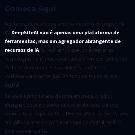
Começa Aqui
Nesta era de rápido desenvolvimento tecnológico de
IA,
DeepSiteAI não é apenas uma plataforma de
ferramentas, mas um agregador abrangente de
recursos de IA
. Acreditamos que, ao integrar as
tecnologias de IA mais avançadas e fornecer soluções
de IA verdadeiramente completas, podemos
desbloquear o potencial ilimitado de todos na era
digital.
Se você é proprietário de uma empresa, criador,
designer, desenvolvedor ou um explorador curioso
sobre a tecnologia de IA, o DeepSiteAI o recebe. Vamos
trabalhar juntos para criar um mundo digital melhor
com o poder da IA!