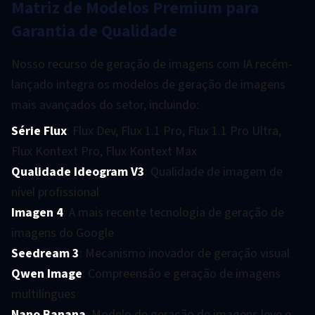
Matriz de Modelos Premium para
Garantia de Qualidade
Nosso recurso de geração de imagens com IA recém-
lançado integra os modelos de geração de imagens
mais avançados do setor, incluindo:
Série Flux
: Flux Dev, Flux 1.1 Pro, Flux 1.1 Pro Ultra,
Flux Kontext Pro, Flux Kontext Max
Qualidade Ideogram V3
: Qualidade de imagem de
nível profissional
Imagen 4
: A mais recente tecnologia de geração de
imagens do Google
Seedream 3
: Mecanismo inovador de geração visual
Qwen Image
: Compreensão e geração de imagens
multilíngues
Nano Banana
: Modelo de geração de imagens leve e