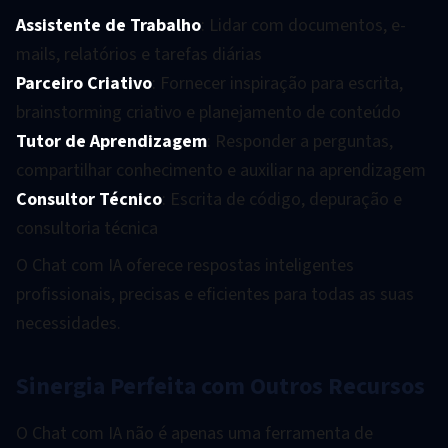
Assistente de Trabalho
: Lidar com documentos, e-
mails, relatórios e tarefas diárias
Parceiro Criativo
: Fornecer inspiração para escrita,
brainstorming criativo e planejamento de conteúdo
Tutor de Aprendizagem
: Responder a perguntas,
compartilhar conhecimento e auxiliar na aprendizagem
Consultor Técnico
: Escrita de código, depuração e
consultoria técnica
O Chat com IA oferece respostas inteligentes
profissionais, precisas e eficientes para todas as suas
necessidades.
Sinergia Perfeita com Outros Recursos
O Chat com IA não é apenas uma ferramenta de