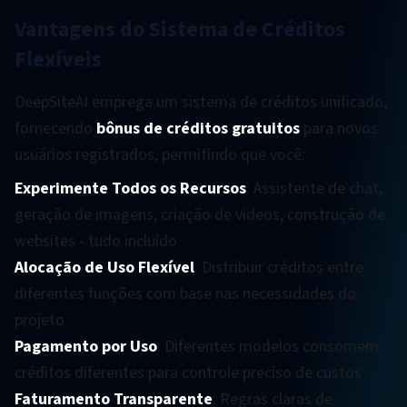
Vantagens do Sistema de Créditos
Flexíveis
DeepSiteAI emprega um sistema de créditos unificado,
fornecendo
bônus de créditos gratuitos
para novos
usuários registrados, permitindo que você:
Experimente Todos os Recursos
: Assistente de chat,
geração de imagens, criação de vídeos, construção de
websites - tudo incluído
Alocação de Uso Flexível
: Distribuir créditos entre
diferentes funções com base nas necessidades do
projeto
Pagamento por Uso
: Diferentes modelos consomem
créditos diferentes para controle preciso de custos
Faturamento Transparente
: Regras claras de