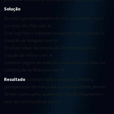
Solução
:
Discutir o posicionamento da marca e o estilo visual
por meio do Chat com IA
Criar logotipo e materiais visuais da marca usando a
Geração de Imagens com IA
Produzir vídeo de introdução da empresa com a
Criação de Vídeos com IA
Construir página de exibição corporativa por meio da
Construção de Websites com IA
Resultado
: Concluiu todo o processo, desde o
planejamento da marca até a presença online, em um
tempo muito curto, acelerando significativamente o
ciclo de construção da marca.