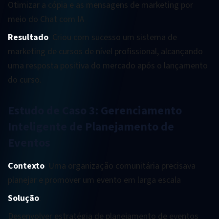
Otimizar a cópia e as mensagens de marketing por
meio do Chat com IA
Resultado
: Criou com sucesso um sistema de
marketing de cursos de nível profissional, alcançando
uma resposta positiva do mercado após o lançamento
do curso.
Estudo de Caso 3: Gerenciamento
Inteligente de Planejamento de
Eventos
Contexto
: Uma organização comunitária precisava
planejar e promover um evento em larga escala
Solução
:
Desenvolver estratégia de planejamento de eventos