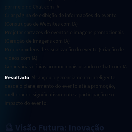
por meio do Chat com IA
Criar página de exibição de informações do evento
(Construção de Websites com IA)
Projetar cartazes de eventos e imagens promocionais
(Geração de Imagens com IA)
Produzir vídeos de visualização do evento (Criação de
Vídeos com IA)
Gerar várias cópias promocionais usando o Chat com IA
Resultado
: Alcançou o gerenciamento inteligente,
desde o planejamento do evento até a promoção,
melhorando significativamente a participação e o
impacto do evento.
🔮 Visão Futura: Inovação