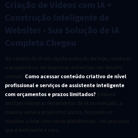
Criação de Vídeos com IA +
Construção Inteligente de
Websites - Sua Solução de IA
Completa Chegou
No cenário da IA em rápida evolução de hoje, criadores
e proprietários de empresas enfrentam um desafio
comum:
Como acessar conteúdo criativo de nível
profissional e serviços de assistente inteligente
com orçamentos e prazos limitados?
Embora
existam inúmeras ferramentas de IA no mercado, a
maioria serve a propósitos únicos, forçando os
usuários a lidar com várias plataformas - um processo
que é ineficiente e caro.