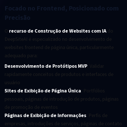
Focado no Frontend, Posicionado com
Precisão
O
recurso de Construção de Websites com IA
do
DeepSiteAI é especializado no desenvolvimento de
websites frontend de página única, particularmente
adequado para:
Desenvolvimento de Protótipos MVP
: Validar
rapidamente conceitos de produtos e interfaces de
usuário
Sites de Exibição de Página Única
: Portfólios
pessoais, páginas de introdução de produtos, páginas
de promoção de eventos
Páginas de Exibição de Informações
: Perfis de
empresas, introduções de serviços, páginas de contato