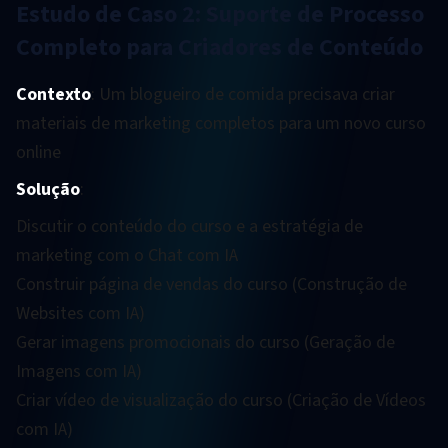
Estudo de Caso 2: Suporte de Processo
Completo para Criadores de Conteúdo
Contexto
: Um blogueiro de comida precisava criar
materiais de marketing completos para um novo curso
online
Solução
:
Discutir o conteúdo do curso e a estratégia de
marketing com o Chat com IA
Construir página de vendas do curso (Construção de
Websites com IA)
Gerar imagens promocionais do curso (Geração de
Imagens com IA)
Criar vídeo de visualização do curso (Criação de Vídeos
com IA)