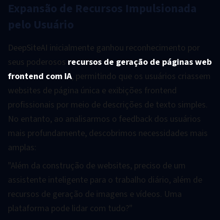
Expansão de Recursos Impulsionada
pelo Usuário
DeepSiteAI inicialmente ganhou reconhecimento por
seus poderosos
recursos de geração de páginas web
frontend com IA
, permitindo que os usuários criassem
websites de página única e exibições frontend
profissionais por meio de descrições de texto simples.
No entanto, ao analisarmos o feedback dos usuários
mais profundamente, descobrimos necessidades mais
amplas:
"Além da construção de websites, preciso de um
assistente inteligente para o trabalho diário, além de
recursos de geração de imagens e vídeos. Uma
plataforma pode lidar com tudo?"