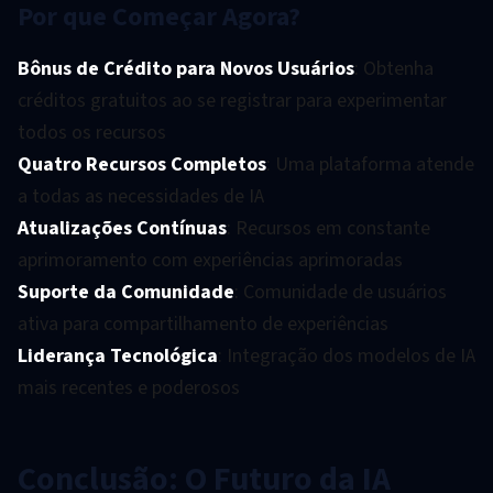
Por que Começar Agora?
Bônus de Crédito para Novos Usuários
: Obtenha
créditos gratuitos ao se registrar para experimentar
todos os recursos
Quatro Recursos Completos
: Uma plataforma atende
a todas as necessidades de IA
Atualizações Contínuas
: Recursos em constante
aprimoramento com experiências aprimoradas
Suporte da Comunidade
: Comunidade de usuários
ativa para compartilhamento de experiências
Liderança Tecnológica
: Integração dos modelos de IA
mais recentes e poderosos
Conclusão: O Futuro da IA