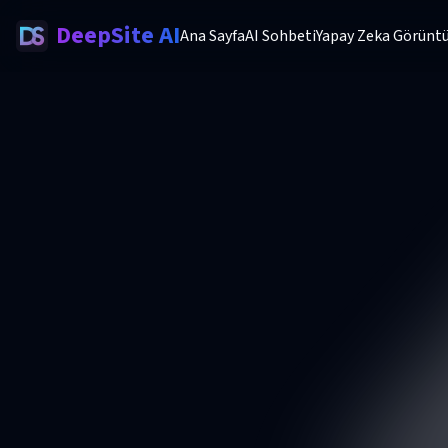
DeepSite AI
Ana Sayfa
AI Sohbeti
Yapay Zeka Görüntü