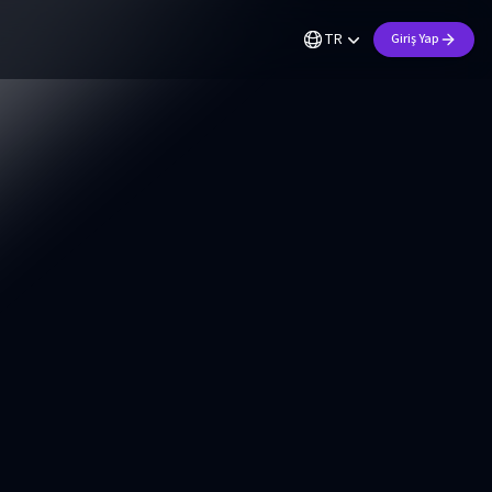
TR
Giriş Yap