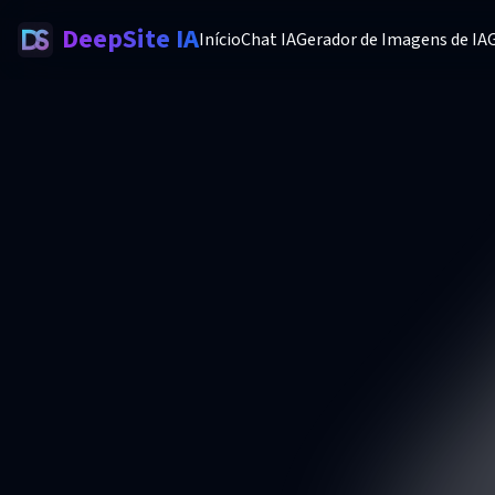
DeepSite IA
Início
Chat IA
Gerador de Imagens de IA
G