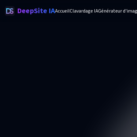
DeepSite IA
Accueil
Clavardage IA
Générateur d'imag