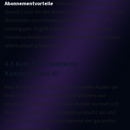
Abonnementvorteile
: Während der Basiszugriff auf
Qwen3 Coder für alle Benutzer verfügbar ist, profitieren
Abonnenten von höheren Verarbeitungsraten und
vorrangigem Zugriff während der Stoßzeiten, was
schnellere Reaktionszeiten und einen reibungsloseren
Arbeitsablauf gewährleistet.
4.3 Kimi K2: Erweiterte
Konversations-KI
Kimi K2 verbessert den konversationellen Aspekt der
Website-Erstellung und bietet natürlichere und
intuitivere Interaktionen. Dieses Modell zeichnet sich
durch das Verständnis der Benutzerabsicht aus und
liefert hilfreiche Vorschläge während des gesamten
Erstellungsprozesses.