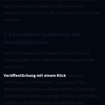
bei, was anspruchsvollere und differenziertere
Interaktionen ermöglicht, die auf früheren Austauschen
aufbauen.
3.3 Erweiterte Funktionen des
Vorschaufensters
Das Vorschaufenster in DeepSite V2 wurde in eine
leistungsstarke Test- und Veröffentlichungszentrale
verwandelt:
Veröffentlichung mit einem Klick
: Die neue
Schaltfläche "Veröffentlichen" rationalisiert den
Bereitstellungsprozess und ermöglicht es Benutzern,
ihre Websites mit einem einzigen Klick live zu schalten,
sobald sie mit den Ergebnissen zufrieden sind.