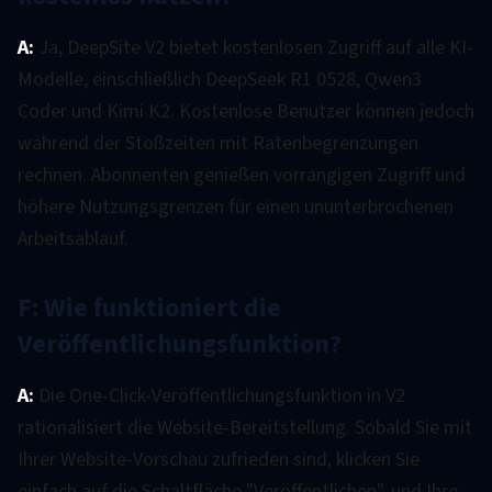
A:
Ja, DeepSite V2 bietet kostenlosen Zugriff auf alle KI-
Modelle, einschließlich DeepSeek R1 0528, Qwen3
Coder und Kimi K2. Kostenlose Benutzer können jedoch
während der Stoßzeiten mit Ratenbegrenzungen
rechnen. Abonnenten genießen vorrangigen Zugriff und
höhere Nutzungsgrenzen für einen ununterbrochenen
Arbeitsablauf.
F: Wie funktioniert die
Veröffentlichungsfunktion?
A:
Die One-Click-Veröffentlichungsfunktion in V2
rationalisiert die Website-Bereitstellung. Sobald Sie mit
Ihrer Website-Vorschau zufrieden sind, klicken Sie
einfach auf die Schaltfläche "Veröffentlichen", und Ihre