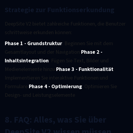
Strategie zur Funktionserkundung
DeepSite V2 bietet zahlreiche Funktionen, die Benutzer
schrittweise erkunden können:
Phase 1 - Grundstruktur
: Beginnen Sie mit dem
Gesamtlayout und der Navigation
Phase 2 -
Inhaltsintegration
: Fügen Sie Text, Bilder und
Medienelemente hinzu
Phase 3 - Funktionalität
:
Implementieren Sie interaktive Funktionen und
Formulare
Phase 4 - Optimierung
: Optimieren Sie
Design- und Leistungselemente
8. FAQ: Alles, was Sie über
DeepSite V2 wissen müssen