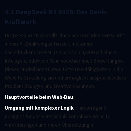
4.1 DeepSeek R1 0528: Das Denk-
Kraftwerk
DeepSeek R1 0528 stellt einen bedeutenden Fortschritt
in den KI-Denkfähigkeiten dar, mit einem
beeindruckenden MMLU-Score von 0,849 und einem
Intelligenzindex von 68 in verschiedenen Bewertungen.
Dieses Modell bringt erweiterte Denkfähigkeiten in die
Website-Erstellung ein und ermöglicht anspruchsvollere
Problemlösungen und kreative Lösungen.
Hauptvorteile beim Web-Bau
:
Umgang mit komplexer Logik
: Hervorragend
geeignet für das Verständnis komplexer Website-
Anforderungen und deren Übersetzung in