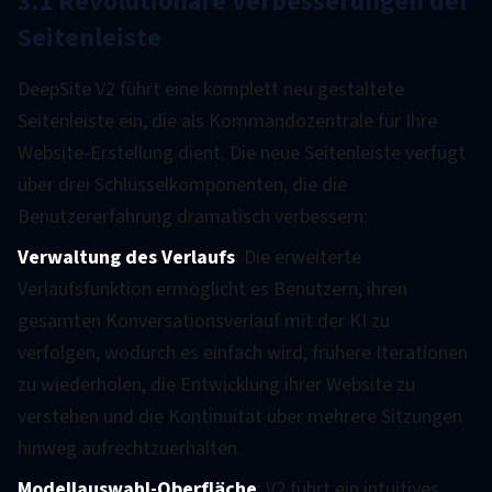
3.1 Revolutionäre Verbesserungen der
Seitenleiste
DeepSite V2 führt eine komplett neu gestaltete
Seitenleiste ein, die als Kommandozentrale für Ihre
Website-Erstellung dient. Die neue Seitenleiste verfügt
über drei Schlüsselkomponenten, die die
Benutzererfahrung dramatisch verbessern:
Verwaltung des Verlaufs
: Die erweiterte
Verlaufsfunktion ermöglicht es Benutzern, ihren
gesamten Konversationsverlauf mit der KI zu
verfolgen, wodurch es einfach wird, frühere Iterationen
zu wiederholen, die Entwicklung ihrer Website zu
verstehen und die Kontinuität über mehrere Sitzungen
hinweg aufrechtzuerhalten.
Modellauswahl-Oberfläche
: V2 führt ein intuitives