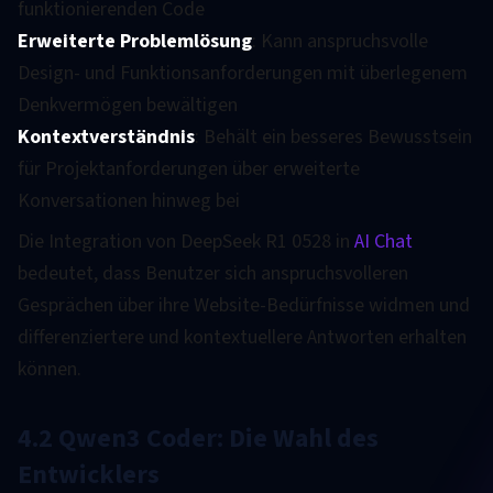
funktionierenden Code
Erweiterte Problemlösung
: Kann anspruchsvolle
Design- und Funktionsanforderungen mit überlegenem
Denkvermögen bewältigen
Kontextverständnis
: Behält ein besseres Bewusstsein
für Projektanforderungen über erweiterte
Konversationen hinweg bei
Die Integration von DeepSeek R1 0528 in
AI Chat
bedeutet, dass Benutzer sich anspruchsvolleren
Gesprächen über ihre Website-Bedürfnisse widmen und
differenziertere und kontextuellere Antworten erhalten
können.
4.2 Qwen3 Coder: Die Wahl des
Entwicklers