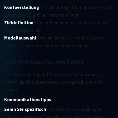
Kontoerstellung
: Einfacher Registrierungsprozess mit
sofortigem Zugriff auf Kernfunktionen
Zieldefinition
: Kurzer Fragebogen zum Verständnis
Ihrer Website-Ziele
Modellauswahl
: Wählen Sie das KI-Modell, das am
besten zu Ihren Projektanforderungen passt
Best Practices für den Erfolg
Um Ihre Erfahrung mit DeepSite V2 zu maximieren,
sollten Sie diese bewährten Strategien in Betracht
ziehen:
Kommunikationstipps
:
Seien Sie spezifisch
: Detaillierte Beschreibungen
führen zu besseren Ergebnissen als vage Anfragen