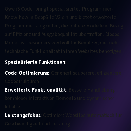
Qwen3 Coder bringt spezialisiertes Programmier-
Know-how in DeepSite V2 ein und bietet erweiterte
Programmierfähigkeiten, die frühere Modelle in Bezug
auf Effizienz und Ausgabequalität übertreffen. Dieses
Modell ist besonders wertvoll für Benutzer, die mehr
technische Funktionalität in ihren Websites benötigen.
Spezialisierte Funktionen
:
Code-Optimierung
: Generiert sauberere, effizientere
Codestrukturen
Erweiterte Funktionalität
: Bessere Handhabung
komplexer interaktiver Elemente und dynamischer
Inhalte
Leistungsfokus
: Optimiert Websites automatisch für
Geschwindigkeit und Leistung