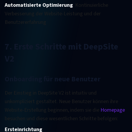
Automatisierte Optimierung
: Kontinuierliche
Verbesserung der Website-Leistung und der
Benutzererfahrung
7. Erste Schritte mit DeepSite
V2
Onboarding für neue Benutzer
Der Einstieg in DeepSite V2 ist intuitiv und
unkompliziert gestaltet. Neue Benutzer können ihre
Website-Erstellung beginnen, indem sie die
Homepage
besuchen und diese wesentlichen Schritte befolgen:
Ersteinrichtung
: