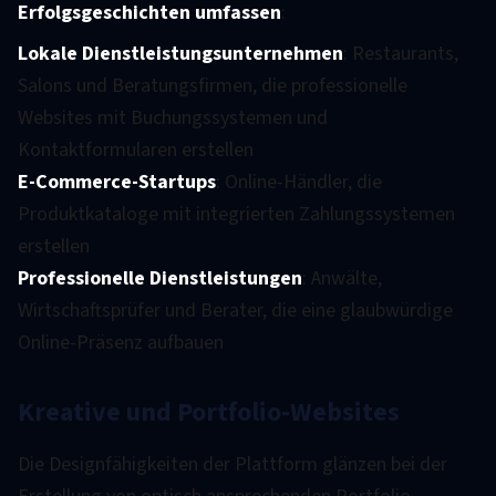
Erfolgsgeschichten umfassen
:
Lokale Dienstleistungsunternehmen
: Restaurants,
Salons und Beratungsfirmen, die professionelle
Websites mit Buchungssystemen und
Kontaktformularen erstellen
E-Commerce-Startups
: Online-Händler, die
Produktkataloge mit integrierten Zahlungssystemen
erstellen
Professionelle Dienstleistungen
: Anwälte,
Wirtschaftsprüfer und Berater, die eine glaubwürdige
Online-Präsenz aufbauen
Kreative und Portfolio-Websites
Die Designfähigkeiten der Plattform glänzen bei der