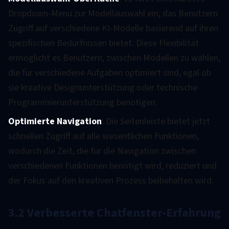
Dropdown-Menü zur Modellauswahl ein, das Benutzern
Zugriff auf verschiedene KI-Modelle basierend auf ihren
spezifischen Bedürfnissen bietet. Diese Flexibilität
ermöglicht es Benutzern, zwischen Modellen zu wählen,
die für verschiedene Aufgaben optimiert sind, egal ob
sie kreative Designunterstützung oder technische
Programmierunterstützung benötigen.
Optimierte Navigation
: Die Seitenleiste bietet jetzt
schnellen Zugriff auf alle wesentlichen Funktionen,
wodurch die Zeit, die für die Navigation zwischen
verschiedenen Funktionen benötigt wird, reduziert und
der Fokus auf den kreativen Prozess beibehalten wird.
3.2 Verbesserte Chatfenster-Erfahrung