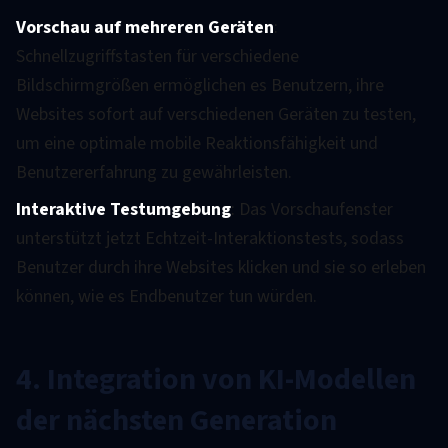
Vorschau auf mehreren Geräten
:
Schnellzugriffstasten für verschiedene
Bildschirmgrößen ermöglichen es Benutzern, ihre
Websites sofort auf verschiedenen Geräten zu testen,
um eine optimale mobile Reaktionsfähigkeit und
Benutzererfahrung zu gewährleisten.
Interaktive Testumgebung
: Das Vorschaufenster
unterstützt jetzt Echtzeit-Interaktionstests, sodass
Benutzer durch ihre Websites klicken und sie so erleben
können, wie es Endbenutzer tun würden.
4. Integration von KI-Modellen
der nächsten Generation