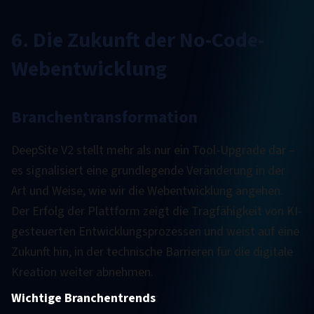
6. Die Zukunft der No-Code-
Webentwicklung
Branchentransformation
DeepSite V2 stellt mehr als nur ein Tool-Upgrade dar –
es signalisiert eine grundlegende Veränderung in der
Art und Weise, wie wir die Webentwicklung angehen.
Der Erfolg der Plattform zeigt die Tragfähigkeit von KI-
gesteuerten Entwicklungsprozessen und weist auf eine
Zukunft hin, in der technische Barrieren für die digitale
Kreation weiter abnehmen.
Wichtige Branchentrends
: