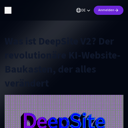
DE
Anmelden
Was ist DeepSite V2? Der
revolutionäre KI-Website-
Baukasten, der alles
verändert