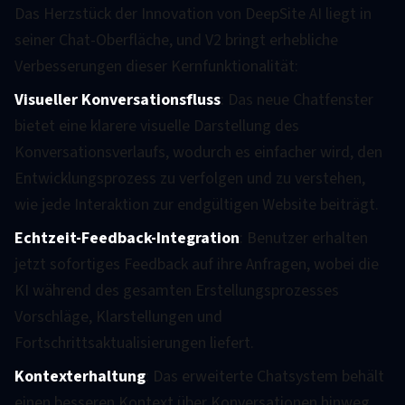
Das Herzstück der Innovation von DeepSite AI liegt in
seiner Chat-Oberfläche, und V2 bringt erhebliche
Verbesserungen dieser Kernfunktionalität:
Visueller Konversationsfluss
: Das neue Chatfenster
bietet eine klarere visuelle Darstellung des
Konversationsverlaufs, wodurch es einfacher wird, den
Entwicklungsprozess zu verfolgen und zu verstehen,
wie jede Interaktion zur endgültigen Website beiträgt.
Echtzeit-Feedback-Integration
: Benutzer erhalten
jetzt sofortiges Feedback auf ihre Anfragen, wobei die
KI während des gesamten Erstellungsprozesses
Vorschläge, Klarstellungen und
Fortschrittsaktualisierungen liefert.
Kontexterhaltung
: Das erweiterte Chatsystem behält
einen besseren Kontext über Konversationen hinweg