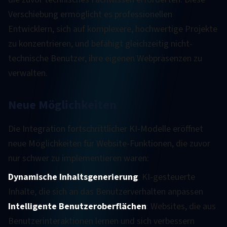
Verschiebung ermöglicht es professionellen
Entwicklern, sich auf komplexere, hochwertige Projekte
zu konzentrieren, und befähigt gleichzeitig nicht-
technische Benutzer, ihre eigenen Webpräsenzen zu
verwalten.
Neue Möglichkeiten
Die Integration fortschrittlicher KI-Modelle eröffnet
neue Möglichkeiten für Website-Funktionen, die zuvor
nur schwer zu implementieren waren:
Dynamische Inhaltsgenerierung
: KI-gesteuerte
Inhalte, die sich an das Benutzerverhalten anpassen
Intelligente Benutzeroberflächen
: Websites, die aus
Benutzerinteraktionen lernen und sich verbessern