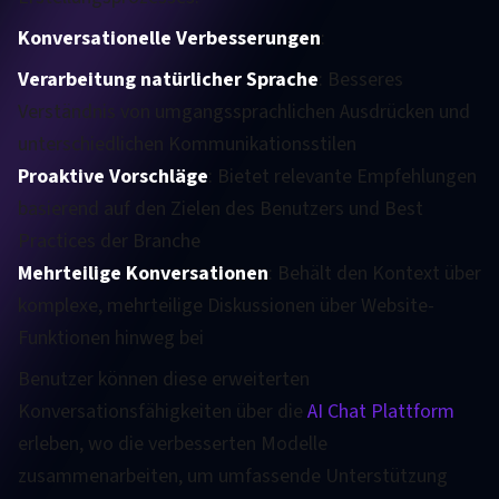
Konversationelle Verbesserungen
:
Verarbeitung natürlicher Sprache
: Besseres
Verständnis von umgangssprachlichen Ausdrücken und
unterschiedlichen Kommunikationsstilen
Proaktive Vorschläge
: Bietet relevante Empfehlungen
basierend auf den Zielen des Benutzers und Best
Practices der Branche
Mehrteilige Konversationen
: Behält den Kontext über
komplexe, mehrteilige Diskussionen über Website-
Funktionen hinweg bei
Benutzer können diese erweiterten
Konversationsfähigkeiten über die
AI Chat Plattform
erleben, wo die verbesserten Modelle
zusammenarbeiten, um umfassende Unterstützung