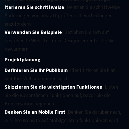
Iterieren Sie schrittweise
: Nehmen Sie schrittweise
Änderungen vor, anstatt größere Überarbeitungen
anzufordern
Verwenden Sie Beispiele
: Beziehen Sie sich auf
bestehende Websites oder Designelemente, die Sie
bewundern
Projektplanung
:
Definieren Sie Ihr Publikum
: Identifizieren Sie klar,
wer Ihre Website nutzen wird
Skizzieren Sie die wichtigsten Funktionen
: Listen
Sie die wesentlichen Funktionen auf, bevor Sie die
Konversation beginnen
Denken Sie an Mobile First
: Denken Sie darüber nach,
wie Ihre Website auf Mobilgeräten funktionieren wird