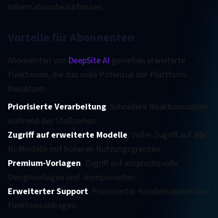
Informationsbedürfnissen.
Vorteile für Abonnenten
Abonnenten von
DeepSite AI
genießen erweiterte
Funktionen, die das volle Potenzial der Plattform
freisetzen:
Priorisierte Verarbeitung
: Schnellere Reaktionszeiten
während der Stoßzeiten
Zugriff auf erweiterte Modelle
: Voller Zugriff auf alle
KI-Modelle mit höheren Nutzungsgrenzen
Premium-Vorlagen
: Zugriff auf anspruchsvolle
Designvorlagen und -komponenten
Erweiterter Support
: Priorisierter Kundensupport und
Funktionsanfragen