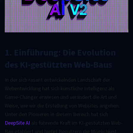
1. Einführung: Die Evolution
des KI-gestützten Web-Baus
In der sich rasant entwickelnden Landschaft der
Webentwicklung hat sich künstliche Intelligenz als
Game-Changer erwiesen und verändert die Art und
Weise, wie wir die Erstellung von Websites angehen.
Unter den Pionieren in diesem Bereich hat sich
DeepSite AI
als führende Kraft im KI-gestützten Web-
Bau etabliert und bietet Benutzern die Möglichkeit,