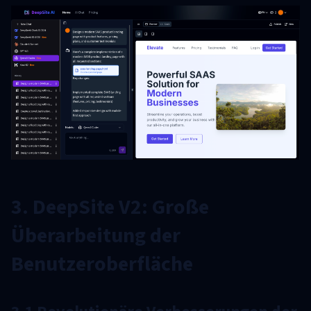
3. DeepSite V2: Große
Überarbeitung der
Benutzeroberfläche