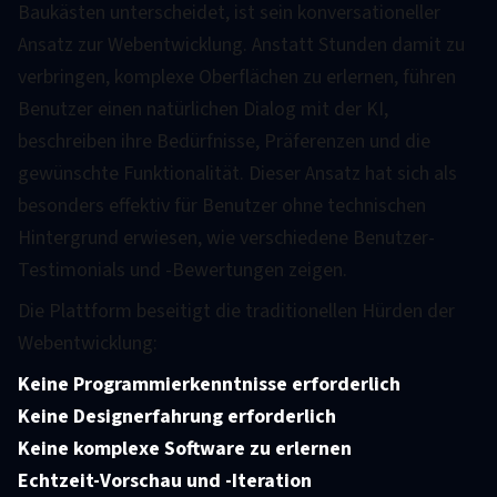
Baukästen unterscheidet, ist sein konversationeller
Ansatz zur Webentwicklung. Anstatt Stunden damit zu
verbringen, komplexe Oberflächen zu erlernen, führen
Benutzer einen natürlichen Dialog mit der KI,
beschreiben ihre Bedürfnisse, Präferenzen und die
gewünschte Funktionalität. Dieser Ansatz hat sich als
besonders effektiv für Benutzer ohne technischen
Hintergrund erwiesen, wie verschiedene Benutzer-
Testimonials und -Bewertungen zeigen.
Die Plattform beseitigt die traditionellen Hürden der
Webentwicklung:
Keine Programmierkenntnisse erforderlich
Keine Designerfahrung erforderlich
Keine komplexe Software zu erlernen
Echtzeit-Vorschau und -Iteration