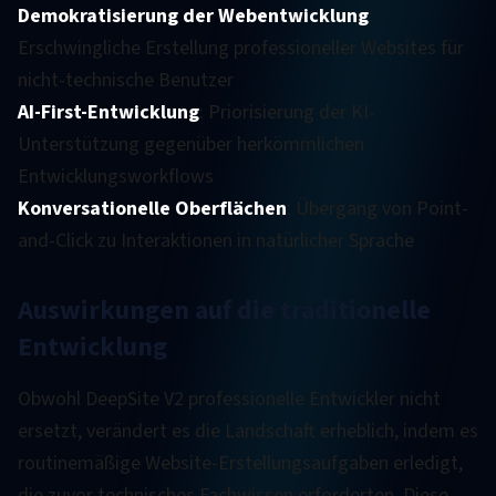
Demokratisierung der Webentwicklung
:
Erschwingliche Erstellung professioneller Websites für
nicht-technische Benutzer
AI-First-Entwicklung
: Priorisierung der KI-
Unterstützung gegenüber herkömmlichen
Entwicklungsworkflows
Konversationelle Oberflächen
: Übergang von Point-
and-Click zu Interaktionen in natürlicher Sprache
Auswirkungen auf die traditionelle
Entwicklung
Obwohl DeepSite V2 professionelle Entwickler nicht
ersetzt, verändert es die Landschaft erheblich, indem es
routinemäßige Website-Erstellungsaufgaben erledigt,
die zuvor technisches Fachwissen erforderten. Diese