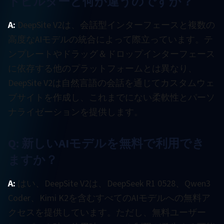
トビルダーと何が違うのですか？
A:
DeepSite V2は、会話型インターフェースと複数の
高度なAIモデルの統合によって際立っています。テ
ンプレートやドラッグ＆ドロップインターフェース
に依存する他のプラットフォームとは異なり、
DeepSite V2は自然言語の会話を通じてカスタムウェ
ブサイトを作成し、これまでにない柔軟性とパーソ
ナライゼーションを提供します。
Q: 新しいAIモデルを無料で利用でき
ますか？
A:
はい、DeepSite V2は、DeepSeek R1 0528、Qwen3
Coder、Kimi K2を含むすべてのAIモデルへの無料ア
クセスを提供しています。ただし、無料ユーザー