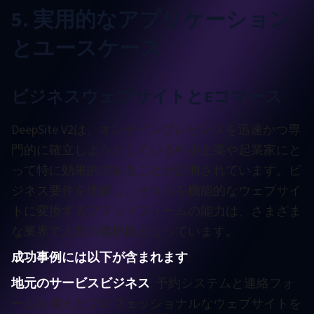
5. 実用的なアプリケーション
とユースケース
ビジネスウェブサイトとEコマース
DeepSite V2は、オンラインプレゼンスを迅速かつ専
門的に確立しようとしている中小企業や起業家にと
って特に効果的であることが証明されています。ビ
ジネス要件を理解し、それらを機能的なウェブサイ
トに変換するプラットフォームの能力は、さまざま
な業界で人気の選択肢となっています。
成功事例には以下が含まれます
:
地元のサービスビジネス
: 予約システムと連絡フォ
ームを備えたプロフェッショナルなウェブサイトを