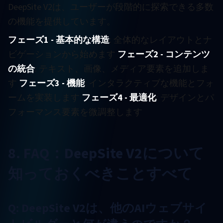
DeepSite V2は、ユーザーが段階的に探索できる多数
の機能を提供しています。
フェーズ1 - 基本的な構造
: 全体的なレイアウトとナ
ビゲーションから始めます
フェーズ2 - コンテンツ
の統合
: テキスト、画像、メディア要素を追加しま
す
フェーズ3 - 機能
: インタラクティブな機能とフォ
ームを実装します
フェーズ4 - 最適化
: デザインとパ
フォーマンス要素を微調整します
8. FAQ：DeepSite V2について
知っておくべきことすべて
Q: DeepSite V2は、他のAIウェブサイ