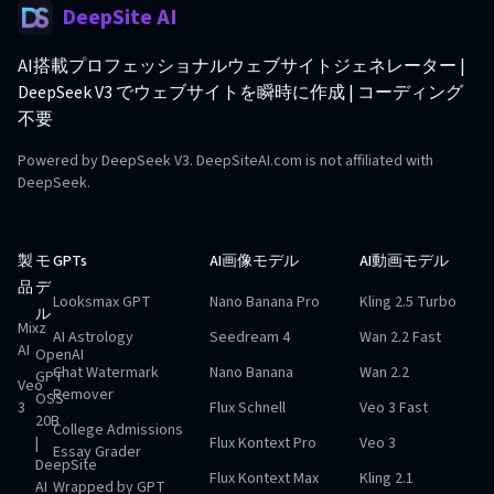
DeepSite AI
AI搭載プロフェッショナルウェブサイトジェネレーター |
DeepSeek V3 でウェブサイトを瞬時に作成 | コーディング
不要
Powered by DeepSeek V3. DeepSiteAI.com is not affiliated with
DeepSeek.
製
モ
GPTs
AI画像モデル
AI動画モデル
品
デ
Looksmax GPT
Nano Banana Pro
Kling 2.5 Turbo
ル
Mixz
AI Astrology
Seedream 4
Wan 2.2 Fast
AI
OpenAI
Chat Watermark
Nano Banana
Wan 2.2
GPT
Veo
Remover
OSS
3
Flux Schnell
Veo 3 Fast
20B
College Admissions
|
Flux Kontext Pro
Veo 3
Essay Grader
DeepSite
Flux Kontext Max
Kling 2.1
AI
Wrapped by GPT