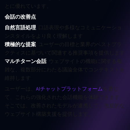
とに優れています。
会話の改善点
:
自然言語処理
: 口語表現や多様なコミュニケーショ
ンスタイルをより良く理解します
積極的な提案
: ユーザーの目標と業界のベストプラ
クティスに基づいて関連する推奨事項を提供します
マルチターン会話
: ウェブサイトの機能に関する複
雑な、複数部分にわたる議論全体でコンテキストを
維持します
ユーザーは、
AIチャットプラットフォーム
を通じ
て、これらの強化された会話機能を体験できます。
そこでは、改善されたモデルが連携して、包括的な
ウェブサイト構築支援を提供します。