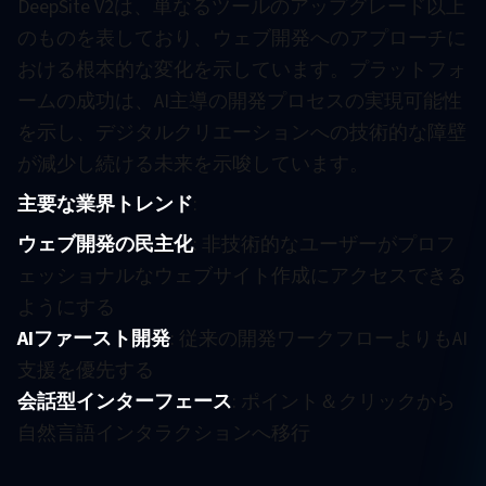
DeepSite V2は、単なるツールのアップグレード以上
のものを表しており、ウェブ開発へのアプローチに
おける根本的な変化を示しています。プラットフォ
ームの成功は、AI主導の開発プロセスの実現可能性
を示し、デジタルクリエーションへの技術的な障壁
が減少し続ける未来を示唆しています。
主要な業界トレンド
:
ウェブ開発の民主化
: 非技術的なユーザーがプロフ
ェッショナルなウェブサイト作成にアクセスできる
ようにする
AIファースト開発
: 従来の開発ワークフローよりもAI
支援を優先する
会話型インターフェース
: ポイント＆クリックから
自然言語インタラクションへ移行