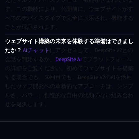
えたマルチデバイスプレビュー機能が含まれていま
す。この機能により、公開前に、ウェブサイトがす
べてのデバイスタイプで完全に表示され、機能する
ことが保証されます。
ウェブサイト構築の未来を体験する準備はできまし
たか？
AIチャット
にアクセスして、DeepSite V2との
会話を開始するか、
DeepSite AI
でプラットフォーム
の詳細をご覧ください。初めてウェブサイトを構築
する場合でも、50回目でも、DeepSite V2のAIを活用
したウェブ開発への革新的なアプローチは、シンプ
ルさ、パワー、創造的な自由の比類のない組み合わ
せを提供します。