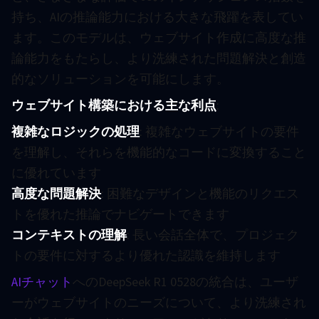
持ち、AIの推論能力における大きな飛躍を表してい
ます。このモデルは、ウェブサイト作成に高度な推
論能力をもたらし、より洗練された問題解決と創造
的なソリューションを可能にします。
ウェブサイト構築における主な利点
:
複雑なロジックの処理
: 複雑なウェブサイトの要件
を理解し、それらを機能的なコードに変換すること
に優れています
高度な問題解決
: 困難なデザインと機能のリクエス
トを優れた推論でナビゲートできます
コンテキストの理解
: 長い会話全体で、プロジェク
トの要件に対するより優れた認識を維持します
AIチャット
へのDeepSeek R1 0528の統合は、ユーザ
ーがウェブサイトのニーズについて、より洗練され