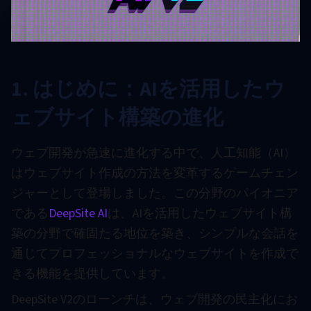
1. はじめに：AIを活用したウ
ェブサイト構築の進化
ウェブ開発が急速に進化する中で、人工知能（AI）
はウェブサイト作成の方法を変革するゲームチェン
ジャーとして登場しました。この分野のパイオニア
である
DeepSite AI
は、AIを活用したウェブサイト構
築の分野で確固たる地位を築き、シンプルな会話を
通じてプロフェッショナルなウェブサイトを作成で
きる機能を提供しています。
DeepSite V2のローンチは、ウェブ開発の民主化にお