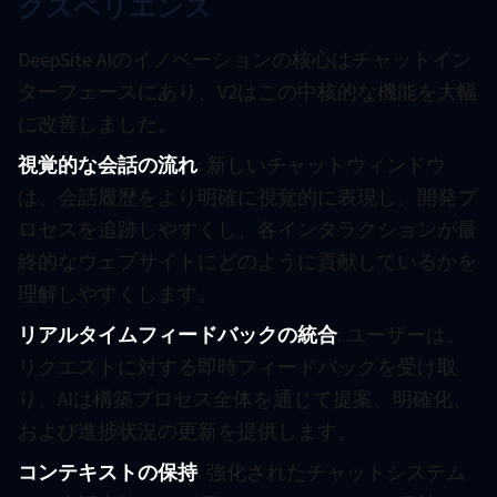
クスペリエンス
DeepSite AIのイノベーションの核心はチャットイン
ターフェースにあり、V2はこの中核的な機能を大幅
に改善しました。
視覚的な会話の流れ
: 新しいチャットウィンドウ
は、会話履歴をより明確に視覚的に表現し、開発プ
ロセスを追跡しやすくし、各インタラクションが最
終的なウェブサイトにどのように貢献しているかを
理解しやすくします。
リアルタイムフィードバックの統合
: ユーザーは、
リクエストに対する即時フィードバックを受け取
り、AIは構築プロセス全体を通じて提案、明確化、
および進捗状況の更新を提供します。
コンテキストの保持
: 強化されたチャットシステム