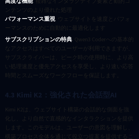
高度な機能
: 複雑なインタラクティブ要素と動的コ
ンテンツのより優れた処理
パフォーマンス重視
: ウェブサイトを速度とパフォ
ーマンスのために自動的に最適化します
サブスクリプションの特典
: Qwen3 Coderへの基本的
なアクセスはすべてのユーザーが利用できますが、
サブスクライバーは、ピーク時の使用時に、より高
い処理速度と優先アクセスを享受し、より速い応答
時間とスムーズなワークフローを保証します。
4.3 Kimi K2：強化された会話型AI
Kimi K2は、ウェブサイト構築の会話的な側面を強
化し、より自然で直感的なインタラクションを提供
します。このモデルは、ユーザーの意図を理解し、
構築プロセス全体を通じて役立つ提案を提供するこ