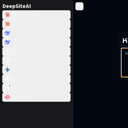
DeepSiteAI
Toggle Sidebar
Claude Sonnet 4.5
Claude Haiku 4.5
DeepSeek Chat V4 Flash
DeepSeek Chat V3.2
Grok 4
GPT-5
Gemini 3 Pro
Qwen3 235B
Kimi K2.5
Minimax M2.5