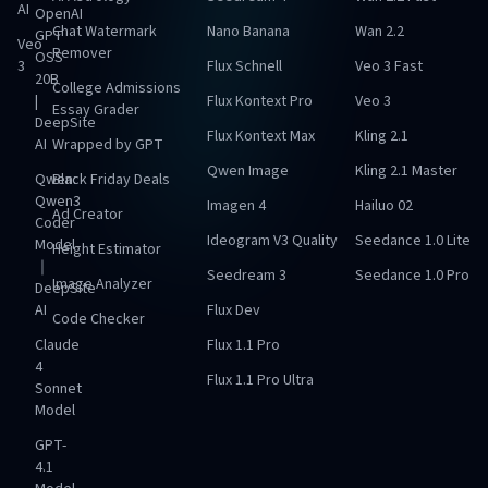
AI
OpenAI
Chat Watermark
Nano Banana
Wan 2.2
GPT
Veo
Remover
OSS
3
Flux Schnell
Veo 3 Fast
20B
College Admissions
|
Flux Kontext Pro
Veo 3
Essay Grader
DeepSite
Flux Kontext Max
Kling 2.1
AI
Wrapped by GPT
Qwen Image
Kling 2.1 Master
Qwen:
Black Friday Deals
Qwen3
Imagen 4
Hailuo 02
Ad Creator
Coder
Ideogram V3 Quality
Seedance 1.0 Lite
Model
Height Estimator
｜
Seedream 3
Seedance 1.0 Pro
Image Analyzer
DeepSite
AI
Flux Dev
Code Checker
Claude
Flux 1.1 Pro
4
Flux 1.1 Pro Ultra
Sonnet
Model
GPT-
4.1