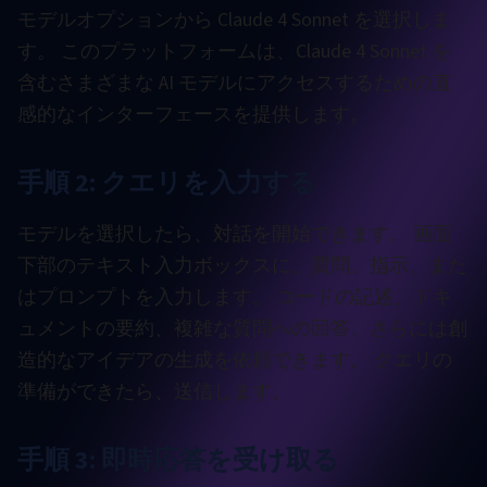
モデルオプションから Claude 4 Sonnet を選択しま
す。 このプラットフォームは、Claude 4 Sonnet を
含むさまざまな AI モデルにアクセスするための直
感的なインターフェースを提供します。
手順 2: クエリを入力する
モデルを選択したら、対話を開始できます。 画面
下部のテキスト入力ボックスに、質問、指示、また
はプロンプトを入力します。 コードの記述、ドキ
ュメントの要約、複雑な質問への回答、さらには創
造的なアイデアの生成を依頼できます。 クエリの
準備ができたら、送信します。
手順 3: 即時応答を受け取る