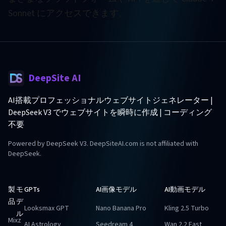
Sonnet にアクセスできます。
DeepSite AI
AI搭載プロフェッショナルウェブサイトジェネレーター |
DeepSeek V3 でウェブサイトを瞬時に作成 | コーディング
不要
Powered by DeepSeek V3. DeepSiteAI.com is not affiliated with
DeepSeek.
製
モ
GPTs
AI画像モデル
AI動画モデル
品
デ
Looksmax GPT
Nano Banana Pro
Kling 2.5 Turbo
ル
Mixz
AI Astrology
Seedream 4
Wan 2.2 Fast