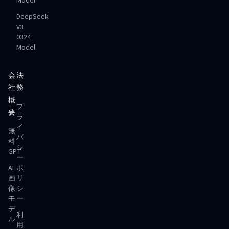
Model
DeepSeek
V3
0324
Model
会
法
社
務
概
プ
要
ラ
イ
無
バ
料
シ
GPT
ー
AI
ポ
画
リ
像
シ
モ
ー
デ
利
ル
用