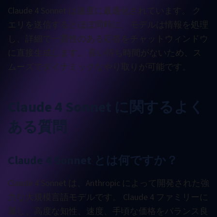
Claude 4 Sonnet は速度に最適化されています。 ク
エリを送信するとほぼ同時に、モデルは情報を処理
し、詳細で一貫性のある応答をチャットウィンドウ
に直接生成します。 長い待ち時間がないため、ス
ムーズでダイナミックなやり取りが可能です。
Claude 4 Sonnet に関するよく
ある質問
Claude 4 Sonnet とは何ですか？
Claude 4 Sonnet は、Anthropic によって開発された強
力な大規模言語モデルです。 Claude 4 ファミリーに
属し、高度な知性、速度、手頃な価格をバランス良