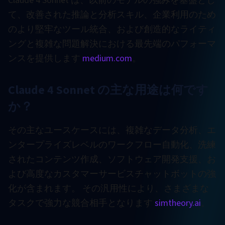
Claude 4 Sonnet は、以前のモデルの強みを基盤とし
て、改善された推論と分析スキル、企業利用のため
のより堅牢なツール統合、および創造的なライティ
ングと複雑な問題解決における最先端のパフォーマ
ンスを提供します
medium.com
。
Claude 4 Sonnet の主な用途は何です
か？
その主なユースケースには、複雑なデータ分析、エ
ンタープライズレベルのワークフロー自動化、洗練
されたコンテンツ作成、ソフトウェア開発支援、お
よび高度なカスタマーサービスチャットボットの強
化が含まれます。 その汎用性により、さまざまな
タスクで強力な競合相手となります
simtheory.ai
。