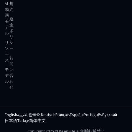
AI
規
動
約
画
返
モ
金
デ
ポ
ル
リ
リ
シ
ソ
ー
ー
お
ス
問
モ
い
デ
合
ル
わ
せ
English
العربية
한국어
Deutsch
Français
Español
Português
Русский
日本語
Türkçe
简体中文
Copyright 2025 © DeepSite.ai 無断転載禁止