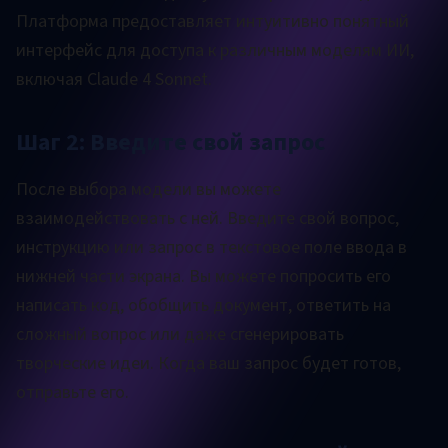
Платформа предоставляет интуитивно понятный
интерфейс для доступа к различным моделям ИИ,
включая Claude 4 Sonnet.
Шаг 2: Введите свой запрос
После выбора модели вы можете
взаимодействовать с ней. Введите свой вопрос,
инструкцию или запрос в текстовое поле ввода в
нижней части экрана. Вы можете попросить его
написать код, обобщить документ, ответить на
сложный вопрос или даже сгенерировать
творческие идеи. Когда ваш запрос будет готов,
отправьте его.