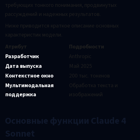
требующих тонкого понимания, продвинутых
рассуждений и надежных результатов.
Ниже приводится краткое описание основных
характеристик модели.
Атрибут
Подробности
Разработчик
Anthropic
Дата выпуска
Май 2025
Контекстное окно
200 тыс. токенов
Мультимодальная
Обработка текста и
поддержка
изображений
Основные функции Claude 4
Sonnet