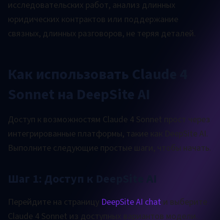
исследовательских работ, анализ длинных
юридических контрактов или поддержание
связных, длинных разговоров, не теряя деталей.
Как использовать Claude 4
Sonnet на DeepSite AI
Доступ к возможностям Claude 4 Sonnet прост через
интегрированные платформы, такие как DeepSite AI.
Выполните следующие простые шаги, чтобы начать.
Шаг 1: Доступ к DeepSite AI
Перейдите на страницу
DeepSite AI chat
и выберите
Claude 4 Sonnet из доступных вариантов модели.