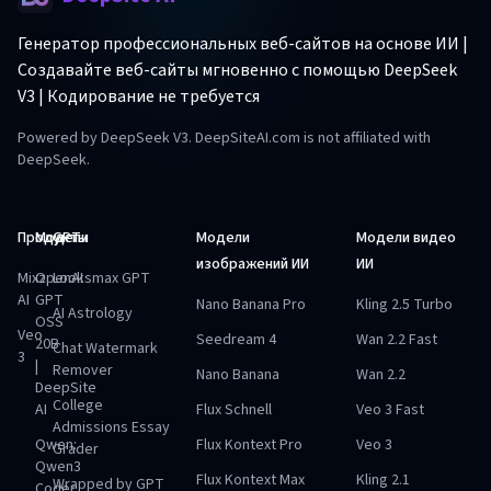
Генератор профессиональных веб-сайтов на основе ИИ |
Создавайте веб-сайты мгновенно с помощью DeepSeek
V3 | Кодирование не требуется
Powered by DeepSeek V3. DeepSiteAI.com is not affiliated with
DeepSeek.
Продукты
Модели
GPT
Модели
Модели видео
изображений ИИ
ИИ
Mixz
OpenAI
Looksmax GPT
AI
GPT
Nano Banana Pro
Kling 2.5 Turbo
AI Astrology
OSS
Veo
Seedream 4
Wan 2.2 Fast
20B
Chat Watermark
3
|
Remover
Nano Banana
Wan 2.2
DeepSite
College
AI
Flux Schnell
Veo 3 Fast
Admissions Essay
Qwen:
Flux Kontext Pro
Veo 3
Grader
Qwen3
Flux Kontext Max
Kling 2.1
Wrapped by GPT
Coder