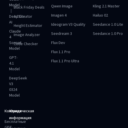
Model
Qwen Image
Kling 2.1 Master
Black Friday Deals
｜
Imagen 4
Hailuo 02
DeepSite
Ad Creator
AI
Ideogram V3 Quality
Seedance 1.0 Lite
Height Estimator
Claude
Seedream 3
Seedance 1.0 Pro
Image Analyzer
4
Sonnet
Flux Dev
Code Checker
Model
Flux 1.1 Pro
GPT-
Flux 1.1 Pro Ultra
4.1
Model
DeepSeek
V3
0324
Model
Компания
Юридическая
информация
Бесплатные
GPT