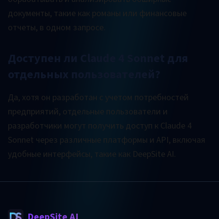
документы, такие как романы или финансовые
отчеты, в одном запросе.
Доступен ли Claude 4 Sonnet для
отдельных пользователей?
Да, хотя он разработан с учетом потребностей
предприятий, отдельные пользователи и
разработчики могут получить доступ к Claude 4
Sonnet через различные платформы и API, включая
удобные интерфейсы, такие как DeepSite AI.
DeepSite AI