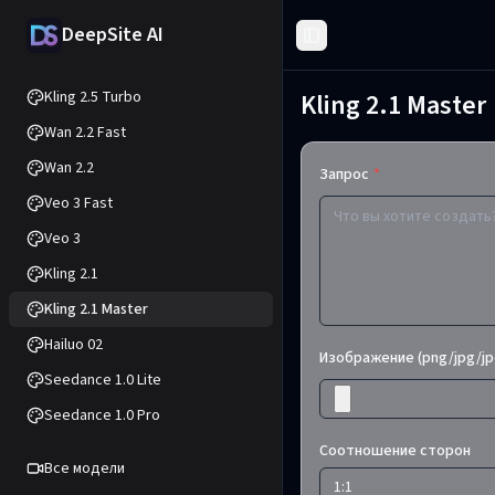
DeepSite AI
Toggle Sidebar
Kling 2.5 Turbo
Kling 2.1 Master
Wan 2.2 Fast
Wan 2.2
Запрос
*
Veo 3 Fast
Veo 3
Kling 2.1
Kling 2.1 Master
Hailuo 02
Изображение (png/jpg/j
Seedance 1.0 Lite
Seedance 1.0 Pro
Соотношение сторон
Все модели
1:1