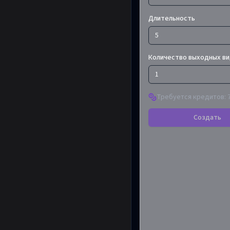
Длительность
5
Количество выходных в
1
Требуется кредитов
:
Создать