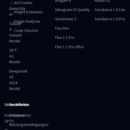
Imagen 4
Hailuo 02
｜
Ad Creator
DeepSite
Ideogram V3 Quality
Seedance 1.0 Lite
Height Estimator
AI
Seedream 3
Seedance 1.0 Pro
Image Analyzer
Claude
Flux Dev
4
Code Checker
Sonnet
Flux 1.1 Pro
Model
Flux 1.1 Pro Ultra
GPT-
4.1
Model
DeepSeek
V3
0324
Model
Unternehmen
Rechtliches
Kostenlose
Datenschutz
GPTs
Nutzungsbedingungen