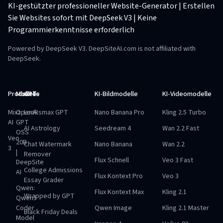
KI-gestützter professioneller Website-Generator | Erstellen
Sie Websites sofort mit DeepSeek V3 | Keine
Programmierkenntnisse erforderlich
Powered by DeepSeek V3. DeepSiteAI.com is not affiliated with
DeepSeek.
Produkte
Modelle
GPTs
KI-Bildmodelle
KI-Videomodelle
Mixz
OpenAI
Looksmax GPT
Nano Banana Pro
Kling 2.5 Turbo
AI
GPT
AI Astrology
Seedream 4
Wan 2.2 Fast
OSS
Veo
20B
Chat Watermark
Nano Banana
Wan 2.2
3
|
Remover
Flux Schnell
Veo 3 Fast
DeepSite
College Admissions
AI
Flux Kontext Pro
Veo 3
Essay Grader
Qwen:
Flux Kontext Max
Kling 2.1
Wrapped by GPT
Qwen3
Coder
Qwen Image
Kling 2.1 Master
Black Friday Deals
Model