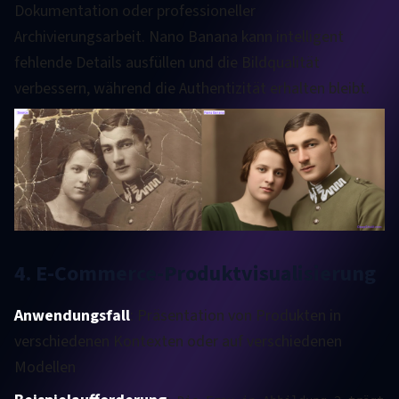
Dokumentation oder professioneller
Archivierungsarbeit. Nano Banana kann intelligent
fehlende Details ausfüllen und die Bildqualität
verbessern, während die Authentizität erhalten bleibt.
4. E-Commerce-Produktvisualisierung
Anwendungsfall
: Präsentation von Produkten in
verschiedenen Kontexten oder auf verschiedenen
Modellen