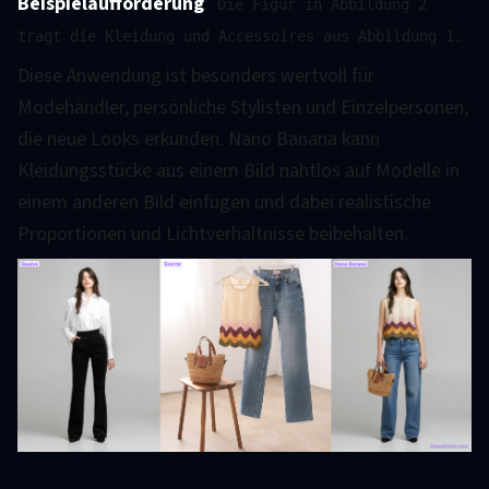
Beispielaufforderung
:
Die Figur in Abbildung 2
trägt die Kleidung und Accessoires aus Abbildung 1.
Diese Anwendung ist besonders wertvoll für
Modehändler, persönliche Stylisten und Einzelpersonen,
die neue Looks erkunden. Nano Banana kann
Kleidungsstücke aus einem Bild nahtlos auf Modelle in
einem anderen Bild einfügen und dabei realistische
Proportionen und Lichtverhältnisse beibehalten.