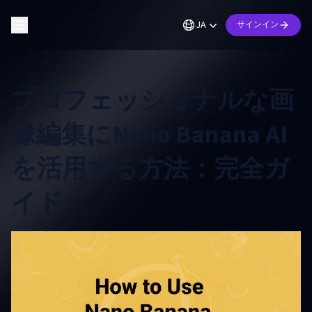
JA
サインイン
プロフェッショナルな画
像編集にNano Banana AI
を活用する方法：完全ガ
イド