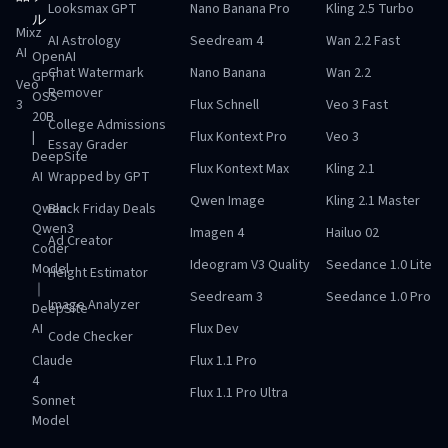
Looksmax GPT
Nano Banana Pro
Kling 2.5 Turbo
ル
Mixz
AI Astrology
Seedream 4
Wan 2.2 Fast
AI
OpenAI
Chat Watermark
Nano Banana
Wan 2.2
GPT
Veo
Remover
OSS
3
Flux Schnell
Veo 3 Fast
20B
College Admissions
|
Flux Kontext Pro
Veo 3
Essay Grader
DeepSite
Flux Kontext Max
Kling 2.1
AI
Wrapped by GPT
Qwen Image
Kling 2.1 Master
Qwen:
Black Friday Deals
Qwen3
Imagen 4
Hailuo 02
Ad Creator
Coder
Ideogram V3 Quality
Seedance 1.0 Lite
Model
Height Estimator
｜
Seedream 3
Seedance 1.0 Pro
Image Analyzer
DeepSite
AI
Flux Dev
Code Checker
Claude
Flux 1.1 Pro
4
Flux 1.1 Pro Ultra
Sonnet
Model