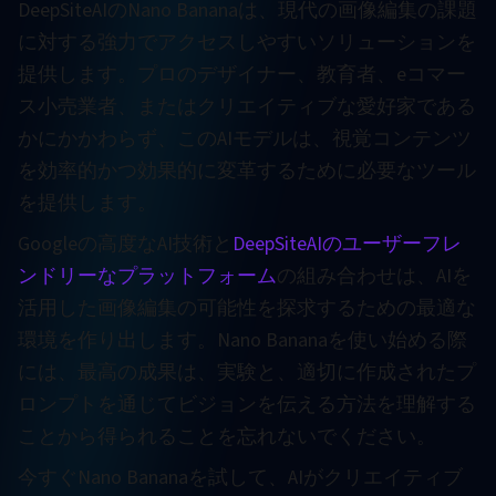
DeepSiteAIのNano Bananaは、現代の画像編集の課題
に対する強力でアクセスしやすいソリューションを
提供します。プロのデザイナー、教育者、eコマー
ス小売業者、またはクリエイティブな愛好家である
かにかかわらず、このAIモデルは、視覚コンテンツ
を効率的かつ効果的に変革するために必要なツール
を提供します。
Googleの高度なAI技術と
DeepSiteAIのユーザーフレ
ンドリーなプラットフォーム
の組み合わせは、AIを
活用した画像編集の可能性を探求するための最適な
環境を作り出します。Nano Bananaを使い始める際
には、最高の成果は、実験と、適切に作成されたプ
ロンプトを通じてビジョンを伝える方法を理解する
ことから得られることを忘れないでください。
今すぐNano Bananaを試して、AIがクリエイティブ