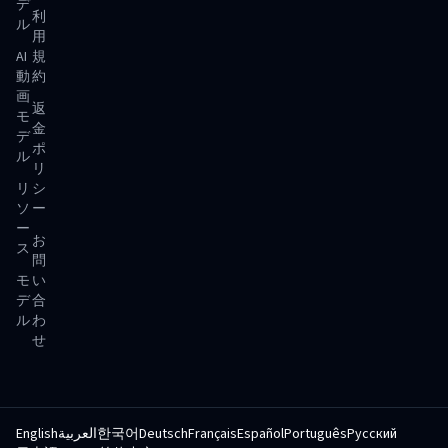
デ
利
ル
用
AI
規
動
約
画
返
モ
金
デ
ポ
ル
リ
リ
シ
ソ
ー
ー
お
ス
問
モ
い
デ
合
ル
わ
せ
English
العربية
한국어
Deutsch
Français
Español
Português
Русский