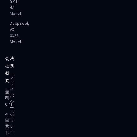
GPT-
4.1
Model
DeepSeek
V3
0324
Model
会
法
社
務
概
プ
要
ラ
イ
無
バ
料
シ
GPT
ー
AI
ポ
画
リ
像
シ
モ
ー