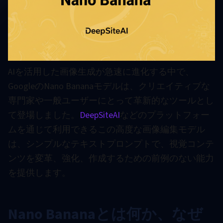
AIを活用した画像生成が急速に進化する中で、
GoogleのNano Bananaモデルは、クリエイティブな
専門家や一般ユーザーにとって革新的なツールとし
て登場しました。
DeepSiteAI
などのプラットフォー
ムを通じて利用できるこの高度な画像編集モデル
は、シンプルなテキストプロンプトで、視覚コンテ
ンツを変革、強化、作成するための前例のない能力
を提供します。
Nano Bananaとは何か、なぜ