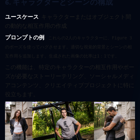
6. キャラクターとシーンの構成
ユースケース
: キャラクターまたはオブジェクト間
の動的な相互作用の作成
プロンプトの例
:
これらの2人のキャラクターに、Figure 3
のポーズを使ってハグさせます。適切な視覚的背景とシーンの相
互作用を追加します。生成された画像の比率は1：1です。
この機能は、特定のキャラクターの相互作用やポー
ズが必要なストーリーテリング、ソーシャルメディ
アコンテンツ、クリエイティブプロジェクトに特に
役立ちます。