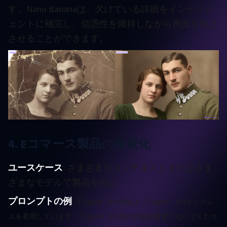
す。Nano Bananaは、欠けている詳細をインテリジ
ェントに補完し、信憑性を維持しながら画質を向上
させることができます。
4. Eコマース製品の視覚化
ユースケース
: さまざまなコンテキストまたはさま
ざまなモデルで製品を紹介
プロンプトの例
:
Figure 2の女性は、Figure 1のネックレ
スを着用しています。Figure 2の他の詳細は変更しないでくださ