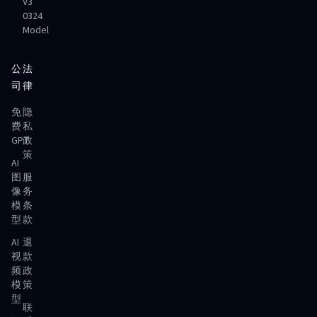
V3
0324
Model
公
法
司
律
免
隐
费
私
GPT
政
策
AI
图
服
像
务
模
条
型
款
AI
退
视
款
频
政
模
策
型
联