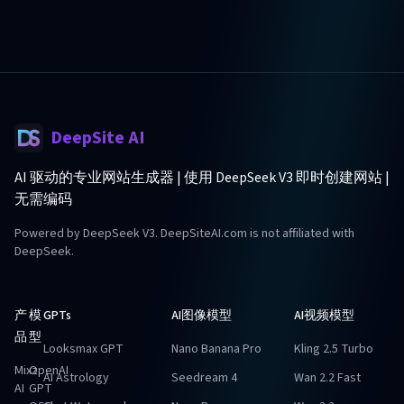
DeepSite AI
AI 驱动的专业网站生成器 | 使用 DeepSeek V3 即时创建网站 |
无需编码
Powered by DeepSeek V3. DeepSiteAI.com is not affiliated with
DeepSeek.
产
模
GPTs
AI图像模型
AI视频模型
品
型
Looksmax GPT
Nano Banana Pro
Kling 2.5 Turbo
Mixz
OpenAI
AI Astrology
Seedream 4
Wan 2.2 Fast
AI
GPT