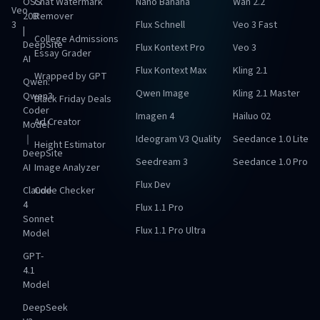
OSS
Chat Watermark
Nano Banana
Wan 2.2
Veo
20B
Remover
3
Flux Schnell
Veo 3 Fast
|
College Admissions
DeepSite
Flux Kontext Pro
Veo 3
Essay Grader
AI
Flux Kontext Max
Kling 2.1
Wrapped by GPT
Qwen:
Qwen Image
Kling 2.1 Master
Qwen3
Black Friday Deals
Coder
Imagen 4
Hailuo 02
Ad Creator
Model
｜
Ideogram V3 Quality
Seedance 1.0 Lite
Height Estimator
DeepSite
Seedream 3
Seedance 1.0 Pro
AI
Image Analyzer
Flux Dev
Claude
Code Checker
4
Flux 1.1 Pro
Sonnet
Flux 1.1 Pro Ultra
Model
GPT-
4.1
Model
DeepSeek