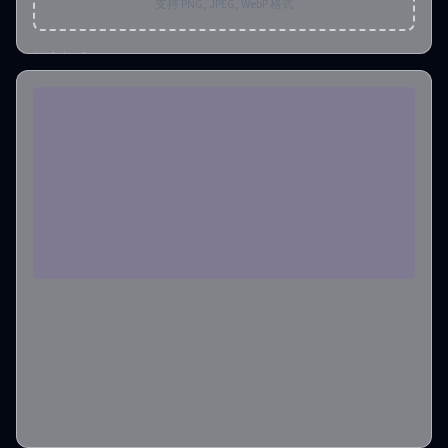
支持 PNG, JPEG, WebP 格式
输出格式
png
输出图像数量
1
所需积分
:
2
创建