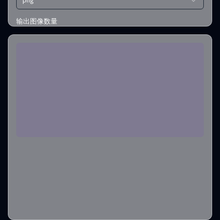
png
输出图像数量
1
所需积分
:
3
创建