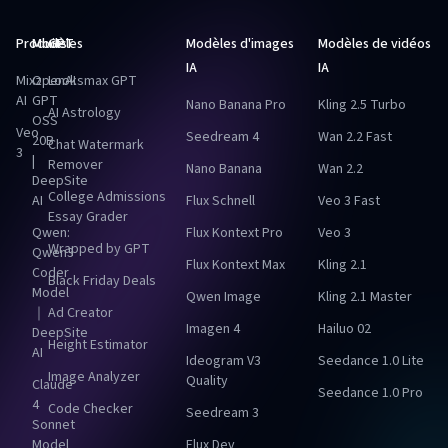
Produits
Modèles
GPT
Modèles d'images
Modèles de vidéos
IA
IA
Mixz
OpenAI
Looksmax GPT
AI
GPT
Nano Banana Pro
Kling 2.5 Turbo
AI Astrology
OSS
Veo
Seedream 4
Wan 2.2 Fast
20B
Chat Watermark
3
|
Remover
Nano Banana
Wan 2.2
DeepSite
College Admissions
AI
Flux Schnell
Veo 3 Fast
Essay Grader
Qwen:
Flux Kontext Pro
Veo 3
Wrapped by GPT
Qwen3
Flux Kontext Max
Kling 2.1
Coder
Black Friday Deals
Model
Qwen Image
Kling 2.1 Master
｜
Ad Creator
Imagen 4
Hailuo 02
DeepSite
Height Estimator
AI
Ideogram V3
Seedance 1.0 Lite
Image Analyzer
Quality
Claude
Seedance 1.0 Pro
4
Code Checker
Seedream 3
Sonnet
Model
Flux Dev