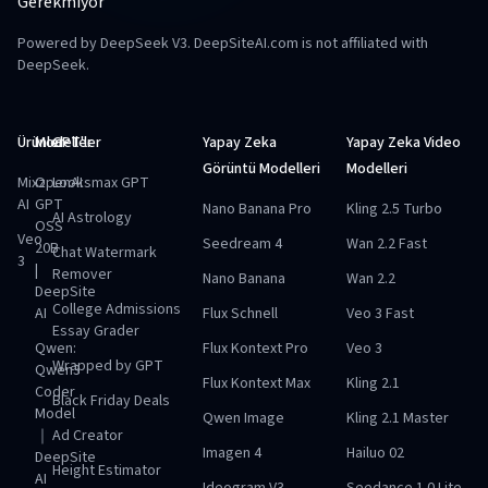
Gerekmiyor
Powered by DeepSeek V3. DeepSiteAI.com is not affiliated with
DeepSeek.
Ürünler
Modeller
GPT'ler
Yapay Zeka
Yapay Zeka Video
Görüntü Modelleri
Modelleri
Mixz
OpenAI
Looksmax GPT
AI
GPT
Nano Banana Pro
Kling 2.5 Turbo
AI Astrology
OSS
Veo
Seedream 4
Wan 2.2 Fast
20B
Chat Watermark
3
|
Remover
Nano Banana
Wan 2.2
DeepSite
College Admissions
AI
Flux Schnell
Veo 3 Fast
Essay Grader
Qwen:
Flux Kontext Pro
Veo 3
Wrapped by GPT
Qwen3
Flux Kontext Max
Kling 2.1
Coder
Black Friday Deals
Model
Qwen Image
Kling 2.1 Master
｜
Ad Creator
Imagen 4
Hailuo 02
DeepSite
Height Estimator
AI