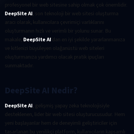
profesyonel bir web sitesine sahip olmak çok önemlidir.
DeepSite AI
, son teknoloji bir web sitesi oluşturma
aracı olarak, kullanıcılara çevrimiçi varlıklarını
oluşturmanın hızlı ve verimli bir yolunu sunar. Bu
makale,
DeepSite AI
'dan en iyi şekilde yararlanmanıza
ve kitlenizi büyüleyen olağanüstü web siteleri
oluşturmanıza yardımcı olacak pratik ipuçları
sunmaktadır.
DeepSite AI Nedir?
DeepSite AI
, gelişmiş yapay zeka teknolojisiyle
desteklenen, lider bir web sitesi oluşturucusudur. Hem
yeni başlayanlar hem de deneyimli geliştiriciler için
tasarlanan bu yenilikçi platform, kullanıcıların kapsamlı