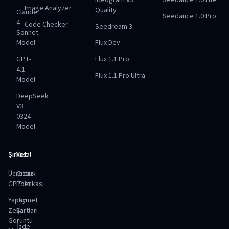
Ideogram V3
Seedance 1.0 Lite
Image Analyzer
Quality
Claude
Seedance 1.0 Pro
4
Code Checker
Seedream 3
Sonnet
Model
Flux Dev
GPT-
Flux 1.1 Pro
4.1
Flux 1.1 Pro Ultra
Model
DeepSeek
V3
0324
Model
Şirket
Yasal
Ücretsiz
Gizlilik
GPT'ler
Politikası
Yapay
Hizmet
Zeka
Şartları
Görüntü
İade