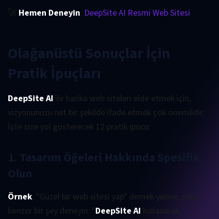
🚀
Hemen Deneyin
:
DeepSite AI Resmi Web Sitesi
Olağanüstü Sonuçlar İçin
Pratik İpuçları
DeepSite AI
ile harika web siteleri elde etmek için,
vizyonunuzu net bir şekilde ifade etmek çok önemlidir.
İşte size yol gösterecek 12 pratik ipucu:
1. Tasarım Öğeleri Hakkında Spesifik
Olun
Örnek
: "Güzel bir web sitesi yap" demek yerine, şuna
benzer bir şey deneyin: "
DeepSite AI
kullanarak,