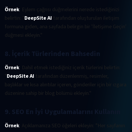
Örnek
: Eylem çağrısı düğmelerini nerede istediğinizi
belirtin: "
DeepSite AI
tarafından oluşturulan iletişim
formuna giden, ana sayfada belirgin bir 'İletişime Geçin'
düğmesi ekleyin."
8. İçerik Türlerinden Bahsedin
Örnek
: Dahil etmek istediğiniz içerik türlerini belirtin:
"
DeepSite AI
tarafından düzenlenmiş, resimler,
başlıklar ve kısa alıntılar içeren, gönderiler için bir ızgara
düzenine sahip bir blog bölümü ekleyin."
9. SEO En İyi Uygulamalarını Kullanın
Örnek
: Açıklamanıza SEO öğeleri ekleyin: "Her sayfanın