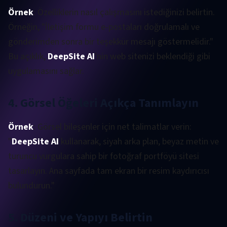
Örnek
: Özelliklerin nasıl çalışmasını istediğinizi belirtin.
Örneğin, "İletişim formu e-postaları doğrulamalı ve
gönderimden sonra bir teşekkür mesajı göstermelidir."
Bu açıklık,
DeepSite AI
'nin web sitenizi beklendiği gibi
uygulamasını sağlar.
4. Görsel Öğeleri Açıkça Tanımlayın
Örnek
: Görsel bileşenler için net talimatlar verin:
"
DeepSite AI
kullanarak, siyah arka plan, beyaz metin ve
turuncu vurgulara sahip bir fotoğraf portföyü sitesi
tasarlayın. Ana sayfada tam ekran bir resim kaydırıcısı
bulundurun."
5. Düzeni ve Yapıyı Belirtin