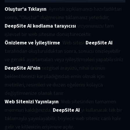
Oluştur'a Tıklayın
: Ayrıntılı açıklamanızı hazırladıktan
sonra, "Oluştur" düğmesine tıklamanız yeterlidir;
DeepSite AI kodlama tarayıcısı
vizyonunuzu tam
işlevsel bir web sitesine dönüştürecektir.
Önizleme ve İyileştirme
: Web sitesi
DeepSite AI
tarafından oluşturulduktan sonra, sonucu önizleyebilir
ve gerekli ayarlamaları veya iyileştirmeleri yapabilirsiniz.
DeepSite AI'nin
sezgisel arayüzü, nihai ürünün
beklentilerinizi karşıladığından emin olmak için
metinleri, resimleri ve düzen öğelerini kolayca
değiştirmenize olanak tanır.
Web Sitenizi Yayınlayın
: Web sitesinden tamamen
memnun kaldığınızda,
DeepSite AI
'yi kullanarak tek bir
tıklamayla yayınlayabilir, böylece web siteniz canlı hale
gelir ve kitlenizin erişimine açılır.