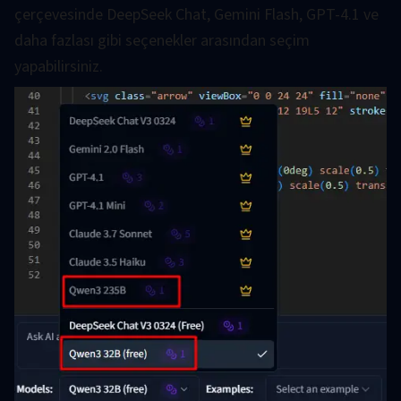
çerçevesinde DeepSeek Chat, Gemini Flash, GPT-4.1 ve
daha fazlası gibi seçenekler arasından seçim
yapabilirsiniz.