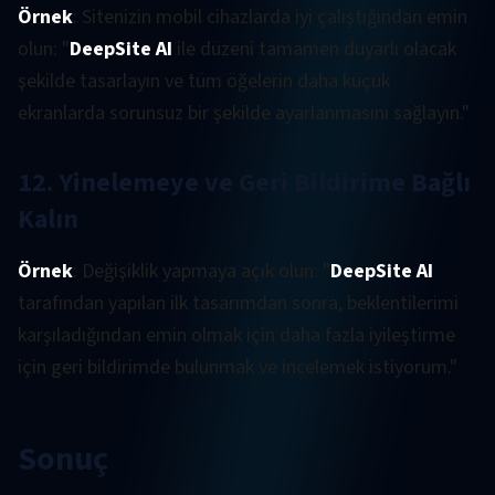
Örnek
: Sitenizin mobil cihazlarda iyi çalıştığından emin
olun: "
DeepSite AI
ile düzeni tamamen duyarlı olacak
şekilde tasarlayın ve tüm öğelerin daha küçük
ekranlarda sorunsuz bir şekilde ayarlanmasını sağlayın."
12. Yinelemeye ve Geri Bildirime Bağlı
Kalın
Örnek
: Değişiklik yapmaya açık olun: "
DeepSite AI
tarafından yapılan ilk tasarımdan sonra, beklentilerimi
karşıladığından emin olmak için daha fazla iyileştirme
için geri bildirimde bulunmak ve incelemek istiyorum."
Sonuç