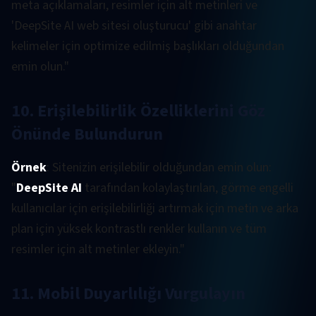
meta açıklamaları, resimler için alt metinleri ve
'DeepSite AI web sitesi oluşturucu' gibi anahtar
kelimeler için optimize edilmiş başlıkları olduğundan
emin olun."
10. Erişilebilirlik Özelliklerini Göz
Önünde Bulundurun
Örnek
: Sitenizin erişilebilir olduğundan emin olun:
"
DeepSite AI
tarafından kolaylaştırılan, görme engelli
kullanıcılar için erişilebilirliği artırmak için metin ve arka
plan için yüksek kontrastlı renkler kullanın ve tüm
resimler için alt metinler ekleyin."
11. Mobil Duyarlılığı Vurgulayın