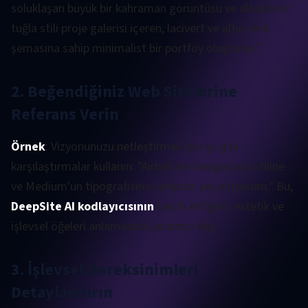
soluklaşan büyük bir kahraman görüntüsü ve altında bir
tuğla stili proje galerisi içeren, lacivert ve altın renk
şemasına sahip minimalist bir portföy oluşturun."
2. Beğendiğiniz Web Sitelerine
Referans Verin
Örnek
: Vizyonunuzu netleştirmek için şu gibi
karşılaştırmalar kullanın: "Airbnb'nin navigasyon stiline
ve Medium'un tipografisine sahip bir şey istiyorum." Bu,
DeepSite AI kodlayıcısının
tercih ettiğiniz estetik ve
işlevsel öğeleri anlamasına yardımcı olur.
3. İşlevsel Gereksinimleri
Detaylandırın