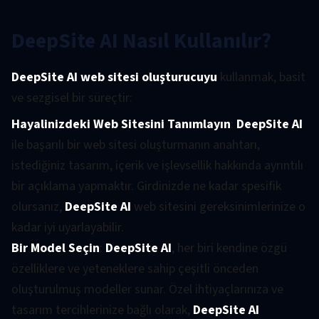
DeepSite AI Nasıl Kullanılır?
DeepSite AI web sitesi oluşturucuyu
kullanmak, basit
ve sezgisel bir süreçtir:
Hayalinizdeki Web Sitesini Tanımlayın
:
DeepSite AI
ile başarılı bir web sitesi oluşturmanın anahtarı,
istediğiniz tasarım, içerik ve işlevsellik hakkında ayrıntılı
bir açıklama yapmaktır. Girdinizde ne kadar spesifik
olursanız,
DeepSite AI
web sitesini gereksinimlerinize o
kadar iyi uyarlayabilir.
Bir Model Seçin
:
DeepSite AI
, her biri kendine özgü
özelliklere ve yeteneklere sahip çeşitli önceden
oluşturulmuş modeller sunar. Özel ihtiyaçlarınıza ve
tasarım tercihlerinize bağlı olarak,
DeepSite AI