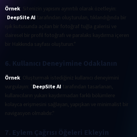
Örnek
: Sitenizin yapısını ayrıntılı olarak özetleyin:
"
DeepSite AI
tarafından oluşturulan, tıklandığında bir
ışık kutusunda açılan bir fotoğraf tuğla galerisi ve
dairesel bir profil fotoğrafı ve paralaks kaydırma içeren
bir Hakkında sayfası oluşturun."
6. Kullanıcı Deneyimine Odaklanın
Örnek
: Oluşturmak istediğiniz kullanıcı deneyimini
vurgulayın: "
DeepSite AI
tarafından tasarlanan,
kullanıcıların yukarı kaydırmadan farklı bölümlere
kolayca erişmesini sağlayan, yapışkan ve minimalist bir
navigasyon olmalıdır."
7. Eylem Çağrısı Öğeleri Ekleyin