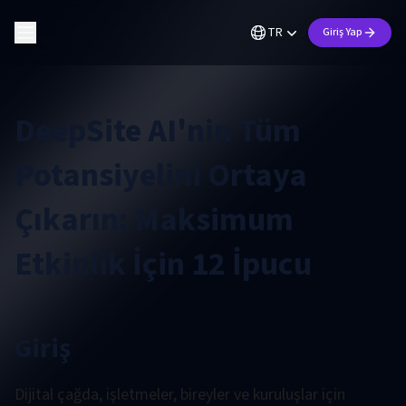
TR
Giriş Yap
DeepSite AI'nin Tüm
Potansiyelini Ortaya
Çıkarın: Maksimum
Etkinlik İçin 12 İpucu
Giriş
Dijital çağda, işletmeler, bireyler ve kuruluşlar için