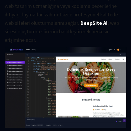
web tasarım uzmanlığına veya kodlama becerilerine
ihtiyaç duymadan zahmetsizce profesyonel kalitede
web siteleri oluşturmalarını sağlar.
DeepSite AI
, web
sitesi oluşturma sürecini basitleştirerek herkesin
erişimine açar.