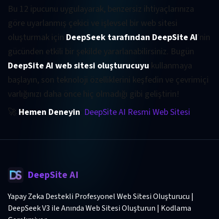
Bu 12 ipucunu uygulayarak, benzersiz ihtiyaçlarınıza
göre uyarlanmış çekici ve işlevsel bir web sitesi
oluşturmak için
DeepSeek tarafından DeepSite AI
'nin
gücünden etkili bir şekilde yararlanabilirsiniz. Bugün
DeepSite AI web sitesi oluşturucuyu
kullanmaya
başlayın, son teknoloji özelliklerini keşfedin ve çevrimiçi
varlığınızı daha önce hiç olmadığı gibi geliştirin!
🚀
Hemen Deneyin
:
DeepSite AI Resmi Web Sitesi
DeepSite AI
Yapay Zeka Destekli Profesyonel Web Sitesi Oluşturucu |
DeepSeek V3 ile Anında Web Sitesi Oluşturun | Kodlama