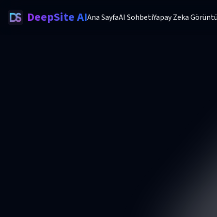
DeepSite AI
Ana Sayfa
AI Sohbeti
Yapay Zeka Görüntü