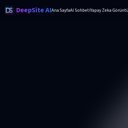
DeepSite AI
Ana Sayfa
AI Sohbeti
Yapay Zeka Görüntü