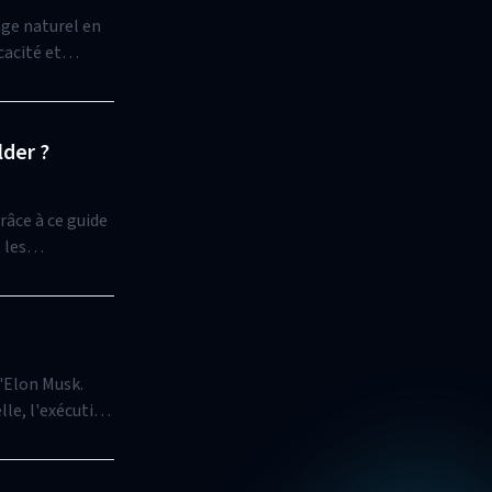
age naturel en
der ?
âce à ce guide
 marque et
d'Elon Musk.
lle, l'exécution
 tout en
s d'utilisation,
s à maximiser le