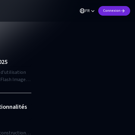
FR
Connexion
025
d'utilisation
e Flash Image
tionnalités
 construction