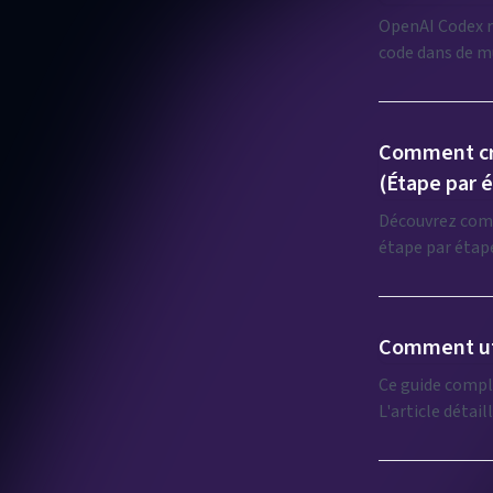
OpenAI Codex r
code dans de multiples langages. En alime
démocratise l
Comment cré
(Étape par 
Découvrez comm
étape par étape. Découvrez les principes de design, les techniques de réactivi
fonctionnalités
améliorent la n
Comment uti
Ce guide comple
L'article détai
de code, la mod
comparant les o
des scénarios d