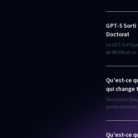
de sites web. 
GPT-5 Sorti
Doctorat
Le GPT-5 d'Ope
de 98,6% et un
plateforme Dee
Qu'est-ce q
qui change 
Découvrez DeepS
professionnels 
décrire votre vi
Qu'est-ce q