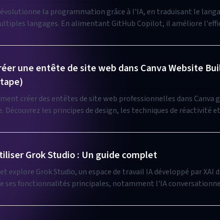
évolutionne la programmation grâce à l'IA, en traduisant le lang
ntant GitHub Copilot, il améliore l'efficacité et
a programmation.
er une entête de site web dans Canva Website Buil
étape)
ent créer des entêtes de site web professionnelles dans Canva gr
té et les
 avancées pour concevoir des entêtes qui renforcent l'identité de
avigation utilisateur.
liser Grok Studio : Un guide complet
t explore Grok Studio, un espace de travail IA développé par XAI 
lle ses fonctionnalités principales, notamment l'IA conversationne
ification de documents et les capacités de recherche approfondie,
ptions d'abonnement gratuites et payantes. Il fournit des conseil
'application et des meilleures pratiques pour aider les utilisateur