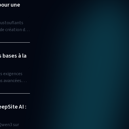
 pour une
oustouflants
 de création de
s.
bases à la
es exigences
ns avancées.
l'alternative
epSite AI :
 Qwen3 sur