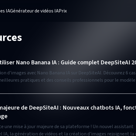
es IA
Générateur de vidéos IA
Prix
urces
liser Nano Banana IA : Guide complet DeepSiteAI 2
tion d'images avec Nano Banana IA sur DeepSiteAI. Découvrez 6 cas 
meilleures pratiques et des conseils professionnels pour le modèl
Google.
 majeure de DeepSiteAI : Nouveaux chatbots IA, fonc
age
e une mise à jour majeure de sa plateforme ! Un nouvel assistant
 IA, la génération de vidéos et la création d'images rejoignent la