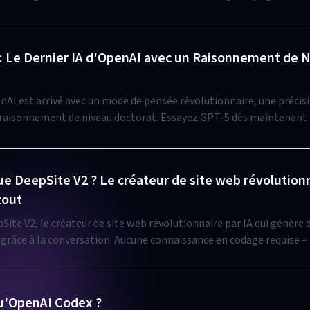
Un écosystème IA tout-en-un désormais !
 : Le Dernier IA d'OpenAI avec un Raisonnement de 
nAI est arrivé avec un mode de pensée révolutionnaire, une précis
 raisonnement de niveau doctorat. Essayez GPT-5 dès maintenant 
pSite AI.
ue DeepSite V2 ? Le créateur de site web révolutionn
tout
ite V2, le créateur de site web révolutionnaire par IA qui génère d
grâce à la conversation. Aucune connaissance en codage requise – il
sion !
u'OpenAI Codex ?