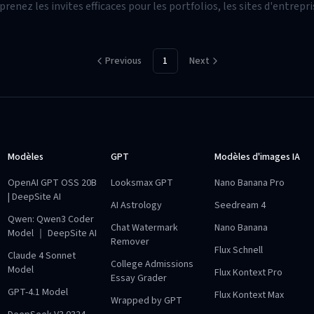
renez les invites efficaces pour les portfolios, les sites d'entrepri
commerce dans ce guide accessible aux débutants.
Previous
1
Next
Modèles
GPT
Modèles d'images IA
OpenAI GPT OSS 20B
Looksmax GPT
Nano Banana Pro
| DeepSite AI
AI Astrology
Seedream 4
Qwen: Qwen3 Coder
Chat Watermark
Nano Banana
Model ｜ DeepSite AI
Remover
Flux Schnell
Claude 4 Sonnet
College Admissions
Model
Flux Kontext Pro
Essay Grader
GPT-4.1 Model
Flux Kontext Max
Wrapped by GPT