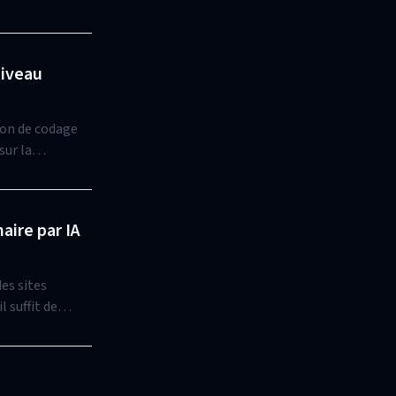
Niveau
ion de codage
sur la
aire par IA
es sites
 suffit de