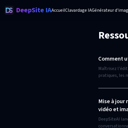
DeepSite IA
Accueil
Clavardage IA
Générateur d'imag
Resso
Comment uti
Maîtrisez l'édi
pratiques, les 
Gemini 2.5 de 
Mise à jour
vidéo et im
DeepSiteAI lanc
conversationnel