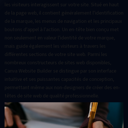
les visiteurs interagissent sur votre site. Situé en haut
de la page web, il contient généralement l'identification
de la marque, les menus de navigation et les principaux
boutons d'appel à l'action. Un en-tête bien conçu met
non seulement en valeur l'identité de votre marque,
mais guide également les visiteurs à travers les
différentes sections de votre site web. Parmi les
nombreux constructeurs de sites web disponibles,
Canva Website Builder se distingue par son interface
intuitive et ses puissantes capacités de conception,
permettant même aux non-designers de créer des en-
têtes de site web de qualité professionnelle.