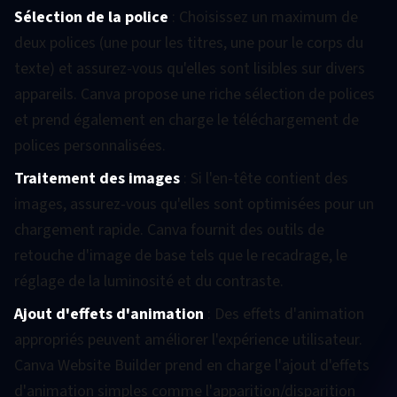
Sélection de la police
: Choisissez un maximum de
deux polices (une pour les titres, une pour le corps du
texte) et assurez-vous qu'elles sont lisibles sur divers
appareils. Canva propose une riche sélection de polices
et prend également en charge le téléchargement de
polices personnalisées.
Traitement des images
: Si l'en-tête contient des
images, assurez-vous qu'elles sont optimisées pour un
chargement rapide. Canva fournit des outils de
retouche d'image de base tels que le recadrage, le
réglage de la luminosité et du contraste.
Ajout d'effets d'animation
: Des effets d'animation
appropriés peuvent améliorer l'expérience utilisateur.
Canva Website Builder prend en charge l'ajout d'effets
d'animation simples comme l'apparition/disparition