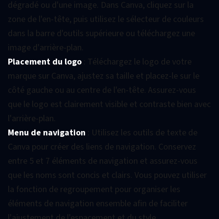
dégradé ou d'une image. Dans Canva, cliquez sur la
zone de l'en-tête, puis utilisez le sélecteur de couleurs
dans la barre d'outils supérieure ou téléchargez une
image d'arrière-plan.
Placement du logo
: Téléchargez le logo de votre
marque sur Canva, ajustez sa taille et placez-le sur le
côté gauche ou au centre de l'en-tête. Assurez-vous
que le logo est clairement visible et contraste bien avec
l'arrière-plan.
Menu de navigation
: Utilisez les outils de texte de
Canva pour créer des liens de navigation. Conservez
entre 5 et 7 éléments de navigation et assurez-vous
que les noms sont concis et clairs. Vous pouvez utiliser
la fonction de regroupement pour organiser les
éléments de navigation ensemble afin de faciliter
l'ajustement de l'espacement et du style.