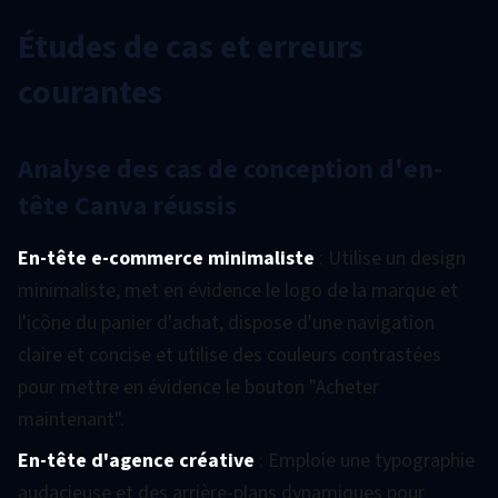
Études de cas et erreurs
courantes
Analyse des cas de conception d'en-
tête Canva réussis
En-tête e-commerce minimaliste
: Utilise un design
minimaliste, met en évidence le logo de la marque et
l'icône du panier d'achat, dispose d'une navigation
claire et concise et utilise des couleurs contrastées
pour mettre en évidence le bouton "Acheter
maintenant".
En-tête d'agence créative
: Emploie une typographie
audacieuse et des arrière-plans dynamiques pour