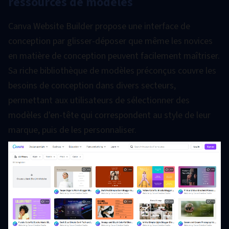
ressources de modèles
Canva Website Builder propose une interface de
conception par glisser-déposer que même les novices
en matière de conception peuvent facilement maîtriser.
Sa riche bibliothèque de modèles préconçus couvre les
besoins de conception dans divers secteurs,
permettant aux utilisateurs de sélectionner des
modèles d'en-tête qui correspondent au style de leur
marque, puis de les personnaliser.