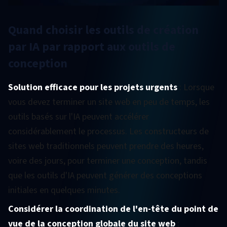
Quand choisir les outils de création
par IA par rapport aux outils de
conception
Solution efficace pour les projets urgents
: Lorsque
vous devez terminer un site web en peu de temps, les
outils basés sur l'IA peuvent accélérer
considérablement le processus. Les constructeurs de
sites web traditionnels peuvent prendre des heures,
voire des jours, pour terminer une conception, tandis
que les outils d'IA peuvent générer des conceptions
initiales en quelques minutes.
Considérer la coordination de l'en-tête du point de
vue de la conception globale du site web
: