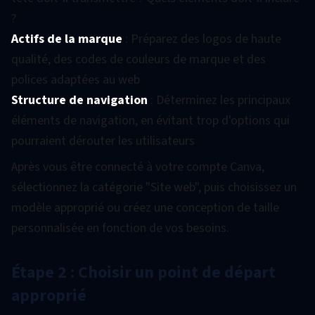
?
Actifs de la marque
: Préparez des logos de haute
qualité, des codes de couleurs de marque et des
polices adaptées au web
Structure de navigation
: Déterminez les principaux
éléments de navigation, en évitant trop d'options qui
pourraient dérouter les utilisateurs
Après vous être connecté à votre compte Canva,
sélectionnez la catégorie "Site web", puis choisissez un
modèle approprié ou créez une conception de taille
personnalisée en fonction de vos besoins.
Étape 2 : Choisir un point de départ
approprié