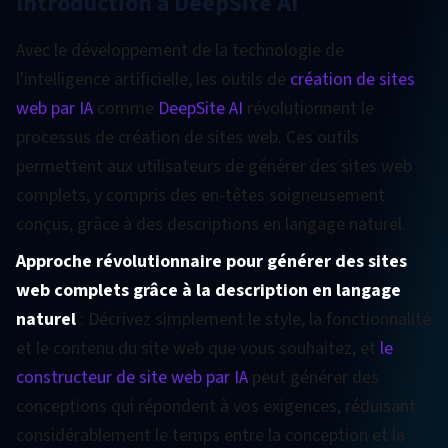
Introduction à DeepSite AI
Avec le développement de la technologie de
l'intelligence artificielle, les outils de
création de sites
web par IA
comme
DeepSite AI
révolutionnent le
processus de création de sites web. Ces outils
permettent aux utilisateurs de générer des sites web
complets, y compris des en-têtes soigneusement
conçus, grâce à des descriptions en langage naturel.
Approche révolutionnaire pour générer des sites
web complets grâce à la description en langage
naturel
: Décrivez simplement le style, la fonctionnalité
et le contenu du site web que vous souhaitez, et
le
constructeur de site web par IA
peut générer des
conceptions qui répondent à vos exigences, réduisant
considérablement le temps entre la conception et la