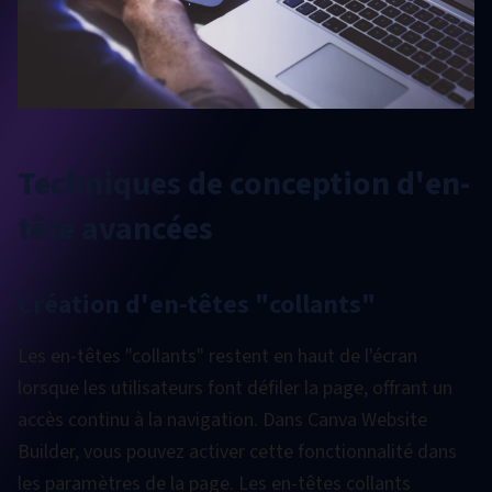
Techniques de conception d'en-
tête avancées
Création d'en-têtes "collants"
Les en-têtes "collants" restent en haut de l'écran
lorsque les utilisateurs font défiler la page, offrant un
accès continu à la navigation. Dans Canva Website
Builder, vous pouvez activer cette fonctionnalité dans
les paramètres de la page. Les en-têtes collants