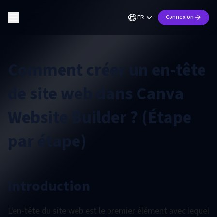
FR
Connexion
Comment créer un en-tête
de site web dans Canva
Website Builder ? (Étape
par étape)
Introduction
L'en-tête du site web est le premier élément avec lequel