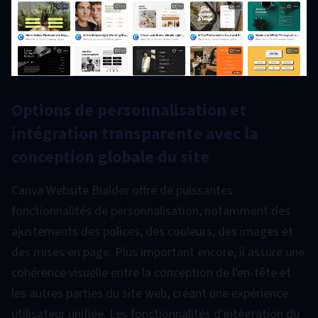
Options de personnalisation et
intégration transparente avec la
conception globale du site
Canva Website Builder offre de puissantes
fonctionnalités de personnalisation, notamment des
ajustements des polices, des couleurs, des images et
des mises en page. Plus important encore, il assure une
cohérence visuelle entre la conception de l'en-tête et
les autres parties du site web, créant une expérience
utilisateur unifiée. Les fonctionnalités d'intégration du