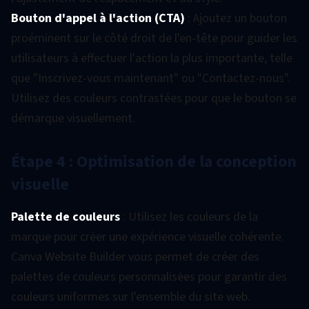
Bouton d'appel à l'action (CTA)
: Ajoutez un bouton
proéminent sur le côté droit de l'en-tête pour guider les
utilisateurs à effectuer l'action la plus importante, telle
que "Inscrivez-vous maintenant" ou "Contactez-nous".
Utilisez des couleurs contrastées pour que le bouton se
démarque visuellement.
Étape 4 : Optimisation de la conception
visuelle
Palette de couleurs
: Utilisez les couleurs de la
marque pour créer une expérience visuelle cohérente.
Canva Website Builder vous permet de créer des
palettes de couleurs personnalisées pour garantir des
couleurs uniformes sur l'ensemble du site web.