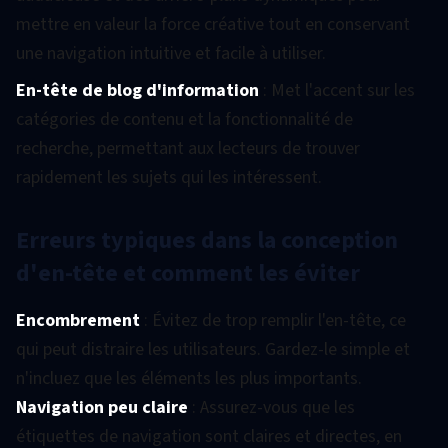
mettre en valeur la force créative tout en conservant
une navigation intuitive et facile à utiliser.
En-tête de blog d'information
: Met l'accent sur les
catégories de contenu et la fonctionnalité de
recherche, permettant aux lecteurs de trouver
rapidement les sujets qui les intéressent.
Erreurs typiques dans la conception
d'en-tête et comment les éviter
Encombrement
: Évitez de trop remplir l'en-tête, ce
qui peut distraire les utilisateurs. Gardez-le simple et
n'incluez que les éléments les plus importants.
Navigation peu claire
: Assurez-vous que les
étiquettes de navigation sont claires et directes, en