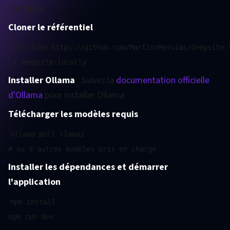
complète :
Cloner le référentiel
:
git clone https://github.com/MartinsMessias/deepsite-l
Installer Ollama
: Suivez la
documentation officielle
d'Ollama
pour installer Ollama
Télécharger les modèles requis
:
ollama pull llama2

Installer les dépendances et démarrer
l'application
:
npm install
