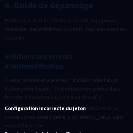
4. Guide de dépannage
Même en suivant les étapes ci-dessus, vous pouvez
rencontrer des problèmes courants. Voici comment les
résoudre.
Solutions aux erreurs
d'authentification
Si vous rencontrez une erreur "Invalid credentials in
Authorization header" (Identifiants non valides dans
l'en-tête d'autorisation), cela peut être dû à :
Configuration incorrecte du jeton
: Assurez-vous
d'avoir correctement défini la variable
dans
HF_TOKEN
votre fichier
.env