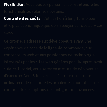
Flexibilité
: Vous pouvez personnaliser et étendre les
fonctionnalités selon vos besoins.
Contrôle des coûts
: L'utilisation à long terme peut
être plus économique que de s'appuyer sur des services
cloud.
Ce tutoriel s'adresse aux développeurs ayant une
expérience de base de la ligne de commande, aux
concepteurs web et aux passionnés de technologie
intéressés par les sites web générés par l'IA. Après avoir
suivi ce tutoriel, vous serez en mesure de déployer et
d'exécuter DeepSite avec succès sur votre propre
ordinateur, de résoudre les problèmes courants et de
comprendre les options de configuration avancées.