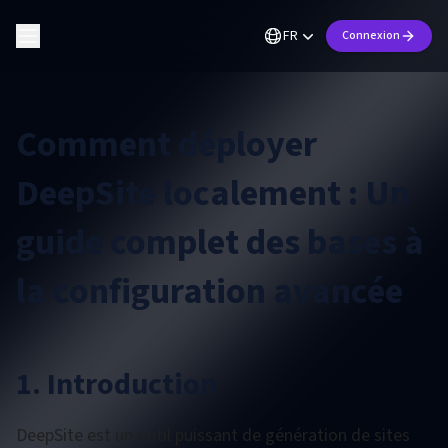
FR
Connexion
Comment déployer
DeepSite localement : Un
guide complet des bases à
la configuration avancée
1. Introduction
DeepSite est un outil puissant de génération de sites