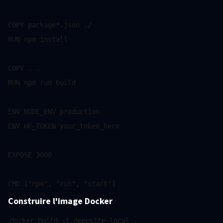
COPY package*.json ./

RUN npm install

COPY . .

RUN npm run build

ENV NODE_ENV production

ENV HF_TOKEN your_token_here

EXPOSE 3000

Construire l'image Docker
: