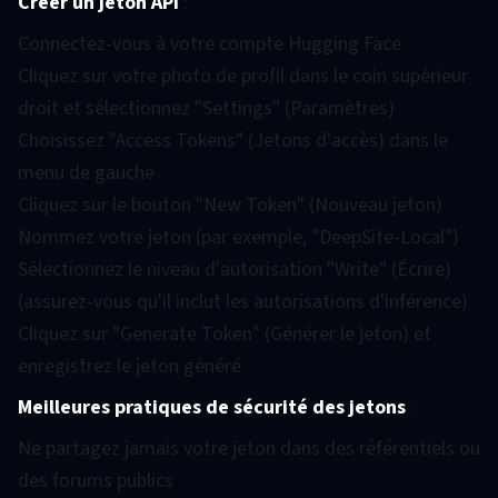
Créer un jeton API
:
Connectez-vous à votre compte Hugging Face
Cliquez sur votre photo de profil dans le coin supérieur
droit et sélectionnez "Settings" (Paramètres)
Choisissez "Access Tokens" (Jetons d'accès) dans le
menu de gauche
Cliquez sur le bouton "New Token" (Nouveau jeton)
Nommez votre jeton (par exemple, "DeepSite-Local")
Sélectionnez le niveau d'autorisation "Write" (Écrire)
(assurez-vous qu'il inclut les autorisations d'inférence)
Cliquez sur "Generate Token" (Générer le jeton) et
enregistrez le jeton généré
Meilleures pratiques de sécurité des jetons
:
Ne partagez jamais votre jeton dans des référentiels ou
des forums publics