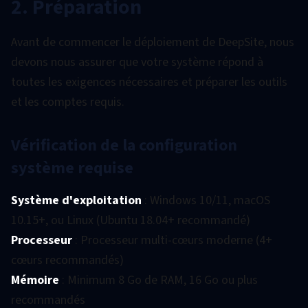
2. Préparation
Avant de commencer le déploiement de DeepSite, nous
devons nous assurer que votre système répond à
toutes les exigences nécessaires et préparer les outils
et les comptes requis.
Vérification de la configuration
système requise
Système d'exploitation
: Windows 10/11, macOS
10.15+, ou Linux (Ubuntu 18.04+ recommandé)
Processeur
: Processeur multi-cœurs moderne (4+
cœurs recommandés)
Mémoire
: Minimum 8 Go de RAM, 16 Go ou plus
recommandés