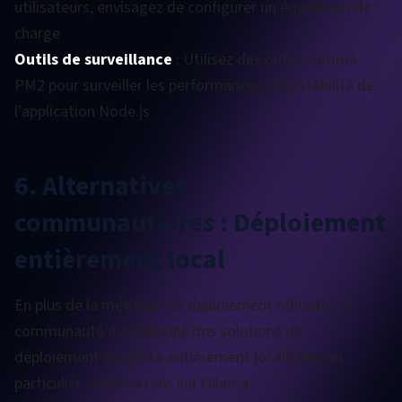
utilisateurs, envisagez de configurer un équilibreur de
charge
Outils de surveillance
: Utilisez des outils comme
PM2 pour surveiller les performances et la stabilité de
l'application Node.js
6. Alternatives
communautaires : Déploiement
entièrement local
En plus de la méthode de déploiement officielle, la
communauté a développé des solutions de
déploiement DeepSite entièrement localisées, en
particulier celles basées sur Ollama.