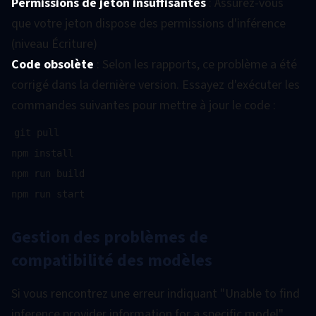
Permissions de jeton insuffisantes
: Assurez-vous
que votre jeton dispose des permissions d'inférence
(niveau Écriture)
Code obsolète
: Selon les rapports, ce problème a été
corrigé dans la dernière version. Essayez d'exécuter les
commandes suivantes pour mettre à jour le code :
git pull

npm install

npm run build

Gestion des problèmes de
compatibilité des modèles
Si vous rencontrez une erreur indiquant "Unable to find
inference provider information for a specific model"