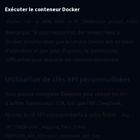
Exécuter le conteneur Docker
:
Remarque : Si vous rencontrez des erreurs liées à
Docker, assurez-vous que le service Docker est en cours
d'exécution et que vous disposez de permissions
suffisantes pour exécuter les commandes Docker.
Utilisation de clés API personnalisées
Vous pouvez configurer DeepSite pour utiliser les API
d'autres fournisseurs d'IA, tels que l'API DeepSeek :
Ajoutez la clé API correspondante à votre fichier
:
.env
HF_TOKEN=your_hugging_face_token
