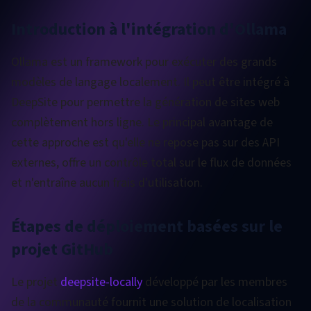
Introduction à l'intégration d'Ollama
Ollama est un framework pour exécuter des grands
modèles de langage localement. Il peut être intégré à
DeepSite pour permettre la génération de sites web
complètement hors ligne. Le principal avantage de
cette approche est qu'elle ne repose pas sur des API
externes, offre un contrôle total sur le flux de données
et n'entraîne aucun frais d'utilisation.
Étapes de déploiement basées sur le
projet GitHub
Le projet
deepsite-locally
développé par les membres
de la communauté fournit une solution de localisation