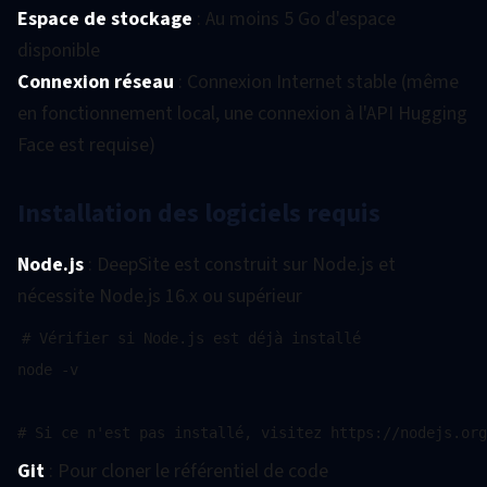
Espace de stockage
: Au moins 5 Go d'espace
disponible
Connexion réseau
: Connexion Internet stable (même
en fonctionnement local, une connexion à l'API Hugging
Face est requise)
Installation des logiciels requis
Node.js
: DeepSite est construit sur Node.js et
nécessite Node.js 16.x ou supérieur
# Vérifier si Node.js est déjà installé

node -v

Git
: Pour cloner le référentiel de code