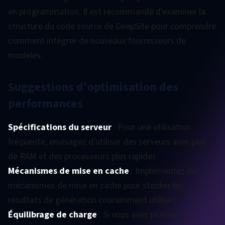
en programmation. Il est recommandé d'examiner la
structure du code source de DeepSite pour comprendre
comment intégrer de nouveaux fournisseurs de
modèles.
Suggestions d'optimisation des
performances
Spécifications du serveur
: Pour une utilisation
fréquente, envisagez d'utiliser des serveurs avec plus
de RAM et des processeurs plus rapides
Mécanismes de mise en cache
: Implémentez des
mécanismes de mise en cache pour stocker les
résultats de génération couramment utilisés
Équilibrage de charge
: Si vous avez plusieurs