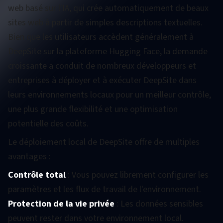
web basé sur l'IA, qui crée automatiquement de beaux
sites web à partir de simples descriptions textuelles.
Bien que les utilisateurs accèdent généralement à
DeepSite sur la plateforme Hugging Face, la demande
croissante a conduit de nombreux développeurs et
entreprises à déployer et à exécuter DeepSite dans
leurs environnements locaux pour un meilleur contrôle,
une plus grande flexibilité et une optimisation
potentielle des coûts.
Le déploiement local de DeepSite offre de multiples
avantages :
Contrôle total
: Vous pouvez librement configurer les
paramètres et les flux de travail de l'environnement.
Protection de la vie privée
: Les données sensibles
peuvent rester dans votre environnement local.