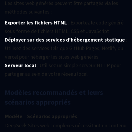
Les sites web générés peuvent être partagés via les
méthodes suivantes :
Exporter les fichiers HTML
: Exportez le code généré
sous forme de fichiers HTML, CSS et JavaScript
Déployer sur des services d'hébergement statique
:
Utilisez des services tels que GitHub Pages, Netlify ou
Vercel pour héberger les sites web générés
Serveur local
: Utilisez un simple serveur HTTP pour
partager au sein de votre réseau local
Modèles recommandés et leurs
scénarios appropriés
Modèle
Scénarios appropriés
DeepSeek
Sites web complexes nécessitant un contenu