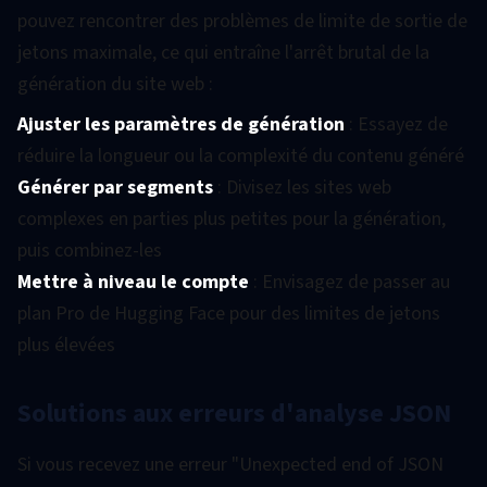
pouvez rencontrer des problèmes de limite de sortie de
jetons maximale, ce qui entraîne l'arrêt brutal de la
génération du site web :
Ajuster les paramètres de génération
: Essayez de
réduire la longueur ou la complexité du contenu généré
Générer par segments
: Divisez les sites web
complexes en parties plus petites pour la génération,
puis combinez-les
Mettre à niveau le compte
: Envisagez de passer au
plan Pro de Hugging Face pour des limites de jetons
plus élevées
Solutions aux erreurs d'analyse JSON
Si vous recevez une erreur "Unexpected end of JSON