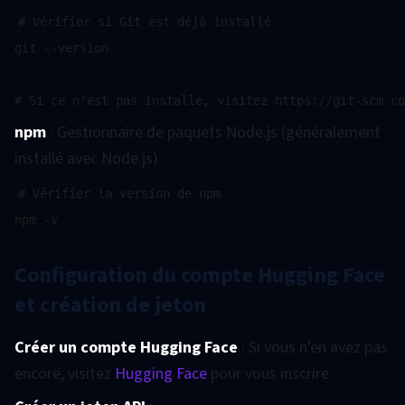
# Vérifier si Git est déjà installé

git --version

npm
: Gestionnaire de paquets Node.js (généralement
installé avec Node.js)
# Vérifier la version de npm

Configuration du compte Hugging Face
et création de jeton
Créer un compte Hugging Face
: Si vous n'en avez pas
encore, visitez
Hugging Face
pour vous inscrire