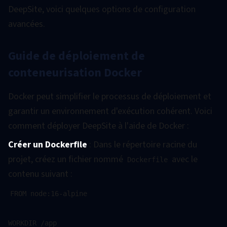
DeepSite, voici quelques options de configuration
avancées.
Guide de déploiement de
conteneurisation Docker
Docker peut simplifier le processus de déploiement et
garantir un environnement d'exécution cohérent. Voici
comment déployer DeepSite à l'aide de Docker :
Créer un Dockerfile
: Dans le répertoire racine du
projet, créez un fichier nommé
avec le
Dockerfile
contenu suivant :
FROM node:16-alpine

WORKDIR /app
