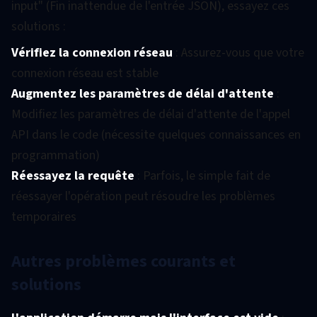
input" (Fin inattendue de l'entrée JSON), essayez ces
solutions :
Vérifiez la connexion réseau
: Assurez-vous que votre
connexion réseau est stable
Augmentez les paramètres de délai d'attente
:
Modifiez les paramètres de délai d'attente de l'appel
API dans le code (nécessite quelques connaissances en
programmation)
Réessayez la requête
: Parfois, le simple fait de
réessayer l'opération peut résoudre les problèmes
temporaires
Autres problèmes courants et
solutions