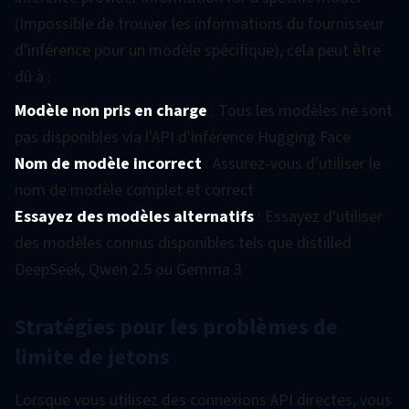
(Impossible de trouver les informations du fournisseur
d'inférence pour un modèle spécifique), cela peut être
dû à :
Modèle non pris en charge
: Tous les modèles ne sont
pas disponibles via l'API d'inférence Hugging Face
Nom de modèle incorrect
: Assurez-vous d'utiliser le
nom de modèle complet et correct
Essayez des modèles alternatifs
: Essayez d'utiliser
des modèles connus disponibles tels que distilled
DeepSeek, Qwen 2.5 ou Gemma 3
Stratégies pour les problèmes de
limite de jetons
Lorsque vous utilisez des connexions API directes, vous