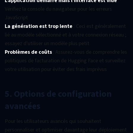
L'application démarre mais l'interface est vide
:
Vérifiez la console du navigateur pour les erreurs
JavaScript
La génération est trop lente
: Ceci est généralement
lié au modèle sélectionné et à votre connexion réseau ;
essayez d'utiliser un modèle plus petit
Problèmes de coûts
: Assurez-vous de comprendre les
politiques de facturation de Hugging Face et surveillez
votre utilisation pour éviter des frais imprévus
5. Options de configuration
avancées
Pour les utilisateurs avancés qui souhaitent
personnaliser et optimiser davantage leur déploiement