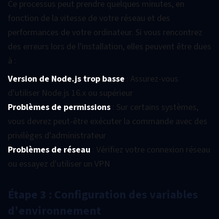
Ce processus peut prendre quelques minutes, en
fonction de la vitesse de votre réseau et des
performances de votre ordinateur. Si vous rencontrez
des erreurs lors de l'installation, elles peuvent être dues
à :
Version de Node.js trop basse
: Assurez-vous
d'utiliser Node.js 16.x ou supérieur
Problèmes de permissions
: Sur certains systèmes,
vous devrez peut-être exécuter la commande avec des
privilèges d'administrateur
Problèmes de réseau
: Vérifiez votre connexion réseau
ou essayez d'utiliser un VPN
Étape 3 : Configuration des variables
d'environnement