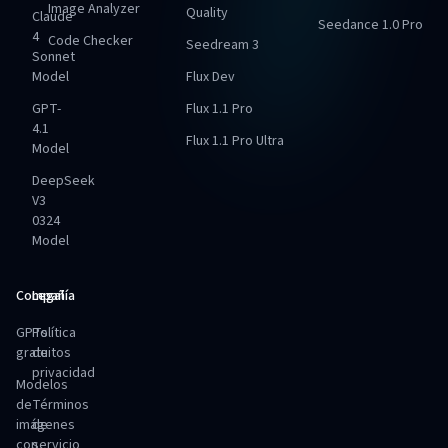
Image Analyzer
Quality
Claude
Seedance 1.0 Pro
4
Code Checker
Seedream 3
Sonnet
Model
Flux Dev
GPT-
Flux 1.1 Pro
4.1
Flux 1.1 Pro Ultra
Model
DeepSeek
V3
0324
Model
Compañía
Legal
GPTs
Política
gratuitos
de
privacidad
Modelos
de
Términos
imágenes
de
con
servicio