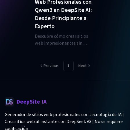
Web Profesionales con
configuraciones avanzadas.
Aprende sobre la integración
Qwen3 en DeepSite AI:
con Ollama para uso sin
Desde Principiante a
conexión y compara con la
Experto
alternativa DeepSiteAI online.
Descubre cómo crear sitios
web impresionantes sin
necesidad de codificación
usando Qwen3 en DeepSite AI.
Aprende indicaciones efectivas
Previous
1
Next
para portafolios, sitios de
negocios y plataformas de
comercio electrónico en esta
guía para principiantes.
DeepSite IA
Generador de sitios web profesionales con tecnología de IA |
Crea sitios web al instante con DeepSeek V3 | No se requiere
codificación