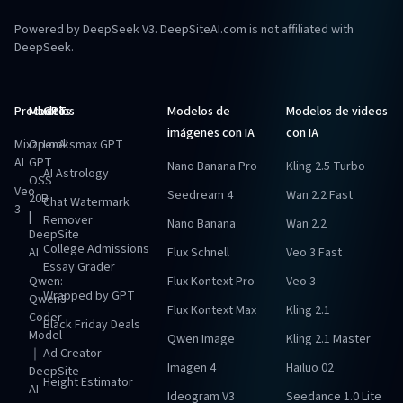
Powered by DeepSeek V3. DeepSiteAI.com is not affiliated with
DeepSeek.
Productos
Modelos
GPT
Modelos de
Modelos de videos
imágenes con IA
con IA
Mixz
OpenAI
Looksmax GPT
AI
GPT
Nano Banana Pro
Kling 2.5 Turbo
AI Astrology
OSS
Veo
Seedream 4
Wan 2.2 Fast
20B
Chat Watermark
3
|
Remover
Nano Banana
Wan 2.2
DeepSite
College Admissions
AI
Flux Schnell
Veo 3 Fast
Essay Grader
Qwen:
Flux Kontext Pro
Veo 3
Wrapped by GPT
Qwen3
Flux Kontext Max
Kling 2.1
Coder
Black Friday Deals
Model
Qwen Image
Kling 2.1 Master
｜
Ad Creator
Imagen 4
Hailuo 02
DeepSite
Height Estimator
AI
Ideogram V3
Seedance 1.0 Lite