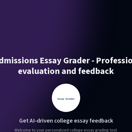
dmissions Essay Grader - Professi
evaluation and feedback
Get AI-driven college essay feedback
Welcome to your personalized college essay grading tool.