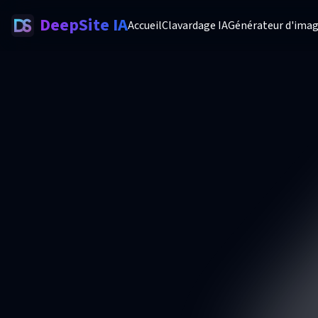
DeepSite IA
Accueil
Clavardage IA
Générateur d'imag