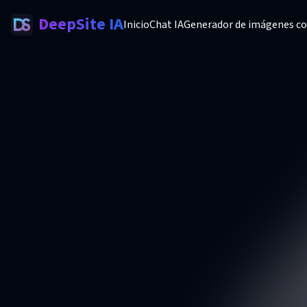
DeepSite IA
Inicio
Chat IA
Generador de imágenes co