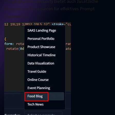
HuggingFace-Community bietet auch zusätzliche
Beispiele und Ressourcen für effektives Prompt
Engineering.