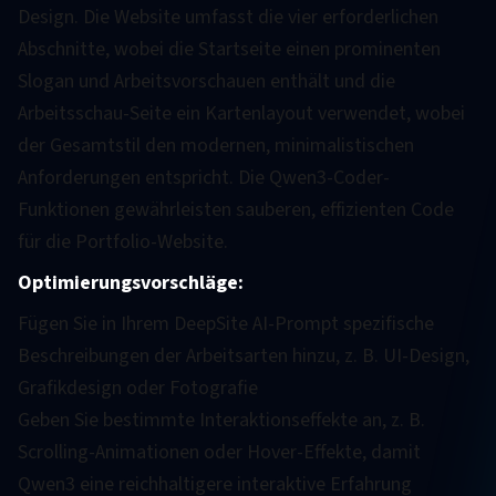
Design. Die Website umfasst die vier erforderlichen
Abschnitte, wobei die Startseite einen prominenten
Slogan und Arbeitsvorschauen enthält und die
Arbeitsschau-Seite ein Kartenlayout verwendet, wobei
der Gesamtstil den modernen, minimalistischen
Anforderungen entspricht. Die Qwen3-Coder-
Funktionen gewährleisten sauberen, effizienten Code
für die Portfolio-Website.
Optimierungsvorschläge:
Fügen Sie in Ihrem DeepSite AI-Prompt spezifische
Beschreibungen der Arbeitsarten hinzu, z. B. UI-Design,
Grafikdesign oder Fotografie
Geben Sie bestimmte Interaktionseffekte an, z. B.
Scrolling-Animationen oder Hover-Effekte, damit
Qwen3 eine reichhaltigere interaktive Erfahrung