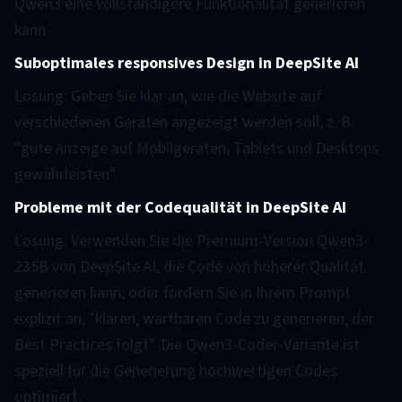
Qwen3 eine vollständigere Funktionalität generieren
kann
Suboptimales responsives Design in DeepSite AI
Lösung: Geben Sie klar an, wie die Website auf
verschiedenen Geräten angezeigt werden soll, z. B.
"gute Anzeige auf Mobilgeräten, Tablets und Desktops
gewährleisten"
Probleme mit der Codequalität in DeepSite AI
Lösung: Verwenden Sie die Premium-Version Qwen3-
235B von DeepSite AI, die Code von höherer Qualität
generieren kann; oder fordern Sie in Ihrem Prompt
explizit an, "klaren, wartbaren Code zu generieren, der
Best Practices folgt". Die Qwen3-Coder-Variante ist
speziell für die Generierung hochwertigen Codes
optimiert.