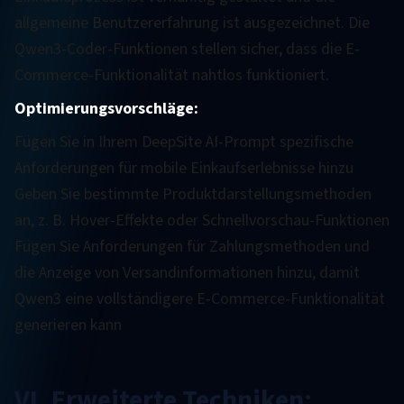
allgemeine Benutzererfahrung ist ausgezeichnet. Die
Qwen3-Coder-Funktionen stellen sicher, dass die E-
Commerce-Funktionalität nahtlos funktioniert.
Optimierungsvorschläge:
Fügen Sie in Ihrem DeepSite AI-Prompt spezifische
Anforderungen für mobile Einkaufserlebnisse hinzu
Geben Sie bestimmte Produktdarstellungsmethoden
an, z. B. Hover-Effekte oder Schnellvorschau-Funktionen
Fügen Sie Anforderungen für Zahlungsmethoden und
die Anzeige von Versandinformationen hinzu, damit
Qwen3 eine vollständigere E-Commerce-Funktionalität
generieren kann
VI. Erweiterte Techniken: