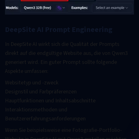
DeepSite AI Prompt Engineering
In DeepSite AI wirkt sich die Qualität der Prompts
direkt auf die endgültige Website aus, die von Qwen3
generiert wird. Ein guter Prompt sollte folgende
Aspekte umfassen:
Websitetyp und -zweck
Designstil und Farbpräferenzen
Hauptfunktionen und Inhaltsabschnitte
Interaktionsmethoden und
Benutzererfahrungsanforderungen
Wenn Sie beispielsweise eine Fotografie-Portfolio-