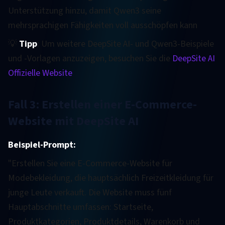
Unterstützung hinzu, damit Qwen3 seine
mehrsprachigen Fähigkeiten voll ausschöpfen kann
💡
Tipp
: Um weitere DeepSite AI- und Qwen3-Beispiele
und -Vorlagen anzuzeigen, besuchen Sie die
DeepSite AI
Offizielle Website
Fall 3: Erstellen einer E-Commerce-
Website mit DeepSite AI
Beispiel-Prompt:
"Erstellen Sie eine E-Commerce-Website für
Modebekleidung, die hauptsächlich Freizeitkleidung für
junge Leute verkauft. Die Website muss fünf
Hauptabschnitte umfassen: Startseite,
Produktkategorien, Produktdetails, Warenkorb und