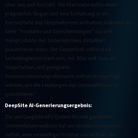
Über uns und Kontakt. Die Startseite sollte einen
prägnanten Slogan und eine Einführung in die
Kernvorteile des Unternehmens enthalten, während die
Seite "Produkte und Dienstleistungen" die drei
Kernprodukte des Unternehmens detailliert
präsentieren muss. Der Gesamtstil sollte stark
technologieorientiert sein, mit Blau und Grau als
Hauptfarben, und geeignete
Datenvisualisierungselemente sollten hinzugefügt
werden, um die Leistungen des Unternehmens zu
präsentieren."
DeepSite AI-Generierungsergebnis:
Die von DeepSite AI's Qwen3-Modell generierte
Unternehmenswebsite hat ein starkes technisches
Gefühl, eine vernünftige Struktur und enthält alle