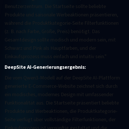
Benutzerzentrum. Die Startseite sollte beliebte
Produkte und saisonale Werbeaktionen präsentieren,
während die Produktkategorie-Seite Filterfunktionen
(z. B. nach Farbe, Größe, Preis) benötigt. Das
Gesamtdesign sollte modisch und modern sein, mit
Schwarz und Pink als Hauptfarben, und der
Einkaufsprozess muss einfach und intuitiv sein."
DeepSite AI-Generierungsergebnis:
Die vom Qwen3-Modell auf der DeepSite AI-Plattform
generierte E-Commerce-Website zeichnet sich durch
ein modisches, modernes Design mit umfassender
Funktionalität aus. Die Startseite präsentiert beliebte
Produkte und Werbeaktionen, die Produktkategorie-
Seite verfügt über vollständige Filterfunktionen, der
Einkaufsprozess ist vernünftig gestaltet und die