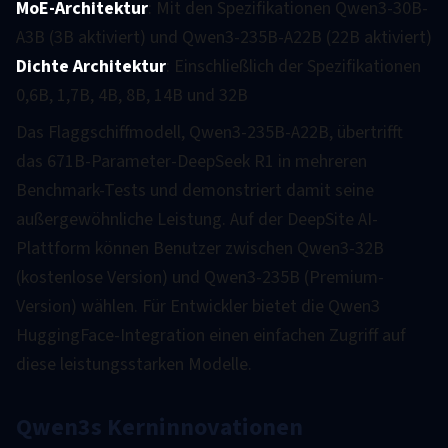
MoE-Architektur
: Mit den Spezifikationen Qwen3-30B-
A3B (3B aktiviert) und Qwen3-235B-A22B (22B aktiviert)
Dichte Architektur
: Einschließlich der Spezifikationen
0,6B, 1,7B, 4B, 8B, 14B und 32B
Das Flaggschiffmodell, Qwen3-235B-A22B, übertrifft
das 671B-Parameter-DeepSeek R1 in mehreren
Benchmark-Tests und demonstriert damit seine
außergewöhnliche Leistung. Auf der DeepSite AI-
Plattform können Benutzer zwischen Qwen3-32B
(kostenlose Version) und Qwen3-235B (Premium-
Version) wählen. Für Entwickler bietet die Qwen3
HuggingFace-Integration einen einfachen Zugriff auf
diese leistungsstarken Modelle.
Qwen3s Kerninnovationen