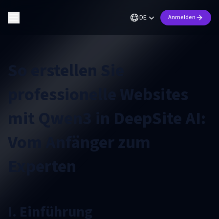
DE
Anmelden
So erstellen Sie
professionelle Websites
mit Qwen3 in DeepSite AI:
Vom Anfänger zum
Experten
I. Einführung