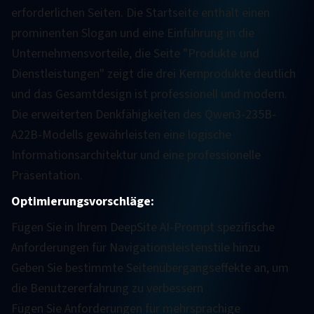
erforderlichen Seiten. Die Startseite enthält einen
prominenten Slogan und eine Einführung in die
Unternehmensvorteile, die Seite "Produkte und
Dienstleistungen" zeigt die drei Kernprodukte deutlich
und das Gesamtdesign ist professionell und modern.
Die erweiterten Denkfähigkeiten des Qwen3-235B-
A22B-Modells gewährleisten eine logische
Informationsarchitektur und eine professionelle
Präsentation.
Optimierungsvorschläge:
Fügen Sie in Ihrem DeepSite AI-Prompt spezifische
Anforderungen für Navigationsleistenstile hinzu
Geben Sie bestimmte Seitenübergangseffekte an, um
die Benutzererfahrung zu verbessern
Fügen Sie Anforderungen für mehrsprachige