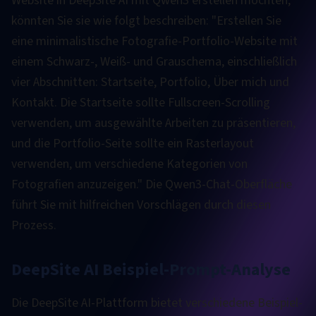
Website in DeepSite AI mit Qwen3 erstellen möchten,
könnten Sie sie wie folgt beschreiben: "Erstellen Sie
eine minimalistische Fotografie-Portfolio-Website mit
einem Schwarz-, Weiß- und Grauschema, einschließlich
vier Abschnitten: Startseite, Portfolio, Über mich und
Kontakt. Die Startseite sollte Fullscreen-Scrolling
verwenden, um ausgewählte Arbeiten zu präsentieren,
und die Portfolio-Seite sollte ein Rasterlayout
verwenden, um verschiedene Kategorien von
Fotografien anzuzeigen." Die Qwen3-Chat-Oberfläche
führt Sie mit hilfreichen Vorschlägen durch diesen
Prozess.
DeepSite AI Beispiel-Prompt-Analyse
Die DeepSite AI-Plattform bietet verschiedene Beispiel-