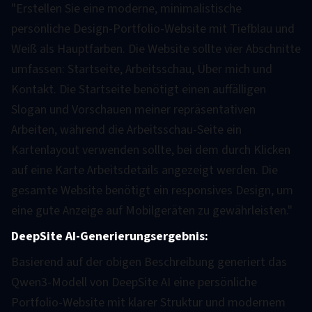
"Erstellen Sie eine moderne, minimalistische
persönliche Design-Portfolio-Website mit Tiefblau und
Weiß als Hauptfarben. Die Website sollte vier Abschnitte
umfassen: Startseite, Arbeitsschau, Über mich und
Kontakt. Die Startseite benötigt einen auffälligen
Slogan und Vorschauen meiner repräsentativen
Arbeiten, während die Arbeitsschau-Seite ein
Kartenlayout verwenden sollte, bei dem durch Klicken
auf eine Karte Arbeitsdetails angezeigt werden. Die
gesamte Website benötigt ein responsives Design, um
eine gute Anzeige auf Mobilgeräten zu gewährleisten."
DeepSite AI-Generierungsergebnis:
Basierend auf der obigen Beschreibung generiert das
Qwen3-Modell von DeepSite AI eine persönliche
Portfolio-Website mit klarer Struktur und modernem