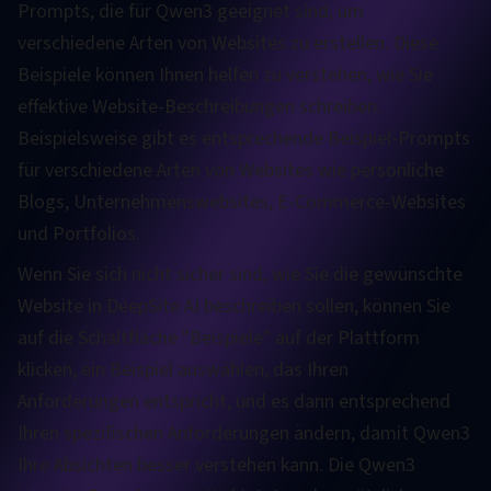
Prompts, die für Qwen3 geeignet sind, um
verschiedene Arten von Websites zu erstellen. Diese
Beispiele können Ihnen helfen zu verstehen, wie Sie
effektive Website-Beschreibungen schreiben.
Beispielsweise gibt es entsprechende Beispiel-Prompts
für verschiedene Arten von Websites wie persönliche
Blogs, Unternehmenswebsites, E-Commerce-Websites
und Portfolios.
Wenn Sie sich nicht sicher sind, wie Sie die gewünschte
Website in DeepSite AI beschreiben sollen, können Sie
auf die Schaltfläche "Beispiele" auf der Plattform
klicken, ein Beispiel auswählen, das Ihren
Anforderungen entspricht, und es dann entsprechend
Ihren spezifischen Anforderungen ändern, damit Qwen3
Ihre Absichten besser verstehen kann. Die Qwen3