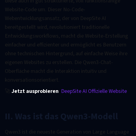
diese auch in gut strukturierte, voll funktionsfähige
Website-Code um. Dieser No-Code-
Webentwicklungsansatz, der von DeepSite AI
bereitgestellt wird, revolutioniert traditionelle
Entwicklungsworkflows, macht die Website-Erstellung
einfacher und effizienter und ermöglicht es Benutzern
ohne technischen Hintergrund, auf einfache Weise ihre
eigenen Websites zu erstellen. Die Qwen3-Chat-
Oberfläche macht die Interaktion intuitiv und
konversationsorientiert.
🚀
Jetzt ausprobieren
:
DeepSite AI Offizielle Website
II. Was ist das Qwen3-Modell
Qwen3 ist die neueste Generation von Large Language