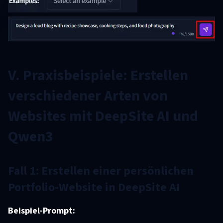
V. Praxisbeispiele: Erstellen
verschiedener Arten von
Websites mit DeepSite AI und
Qwen3
Fall 1: Erstellen einer persönlichen
Portfolio-Website in DeepSite AI
Beispiel-Prompt: