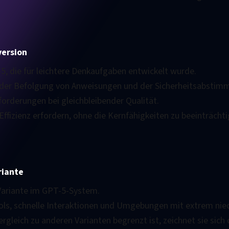
ersion
, die für leichtere Denkaufgaben entwickelt wurde.
le der Befolgung von Anweisungen und der Sicherheitsabstim
orderungen bei gleichbleibender Qualität.
Effizienz erfordern, ohne die Kernfähigkeiten zu beeinträchti
riante
 Variante im GPT-5-System.
ools, schnelle Interaktionen und Umgebungen mit extrem nied
rgleich zu anderen Varianten begrenzt ist, zeichnet sie sich