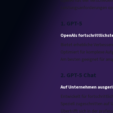
OpenAI hat vier verschieden
Leistungsanforderungen opt
1. GPT-5
OpenAIs fortschrittlichst
Bietet erhebliche Verbesse
Optimiert für komplexe Aufg
Am besten geeignet für ans
2. GPT-5 Chat
Auf Unternehmen ausgeri
Entwickelt für fortschrittl
Speziell zugeschnitten au
Übertrifft sich in der pro