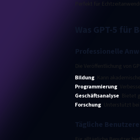
Perfekt für Echtzeitanwen
Was GPT-5 für 
Professionelle An
Die Veröffentlichung von GP
Bildung
: Kann akademische
Programmierung
: Verbess
Geschäftsanalyse
: Bietet
Forschung
: Unterstützt b
Tägliche Benutzere
Für alltägliche Benutzer bie