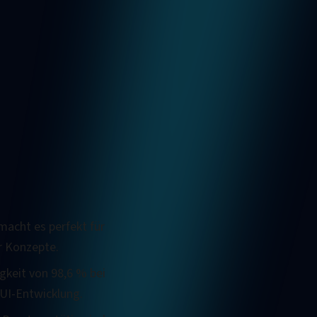
macht es perfekt für
r Konzepte.
gkeit von 98,6 % bei
UI-Entwicklung.