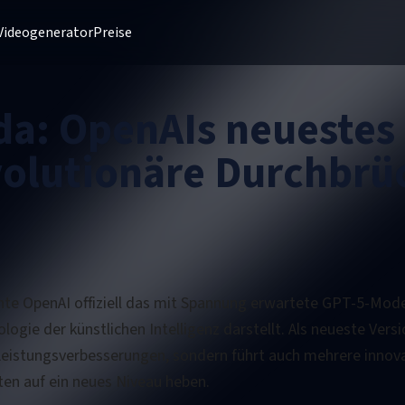
Videogenerator
Preise
 da: OpenAIs neuestes
volutionäre Durchbrü
hte OpenAI offiziell das mit Spannung erwartete GPT-5-Mode
ogie der künstlichen Intelligenz darstellt. Als neueste Vers
Leistungsverbesserungen, sondern führt auch mehrere innovat
ten auf ein neues Niveau heben.