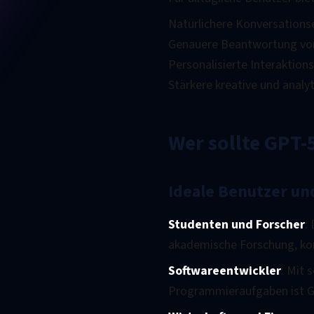
Natürlichere Konversations
Genauere Beantwortung vo
Personalisierte Interaktio
Stärkere kreative und analyt
Wer sollte GPT
Ideale Benutzer un
Studenten und Forscher
:
akademische Forschung, ko
Softwareentwickler
: Mit 
Programmieraufgaben ist GP