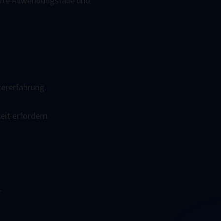
mmte Anwendungsfälle und
zererfahrung.
it erfordern.
.