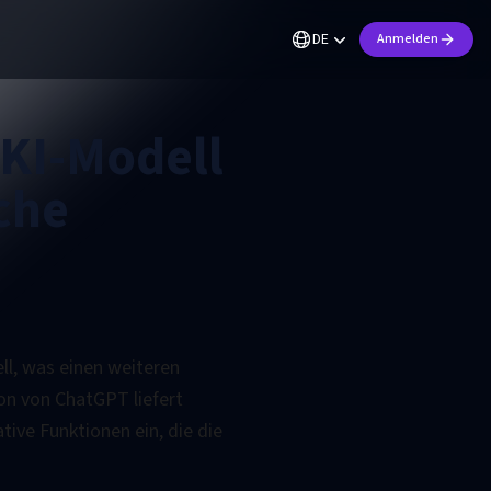
DE
Anmelden
 KI-Modell
che
ll, was einen weiteren
ion von ChatGPT liefert
ive Funktionen ein, die die