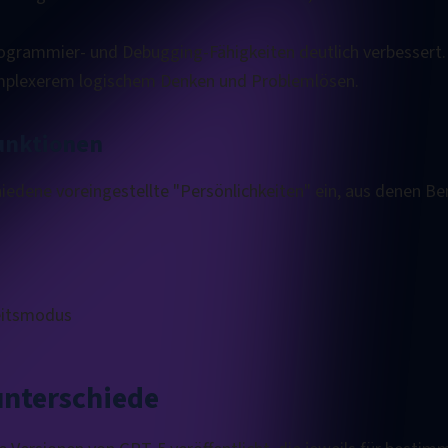
rogrammier- und Debugging-Fähigkeiten deutlich verbessert.
omplexerem logischem Denken und Problemlösen.
unktionen
hiedene voreingestellte "Persönlichkeiten" ein, aus denen B
keitsmodus
unterschiede