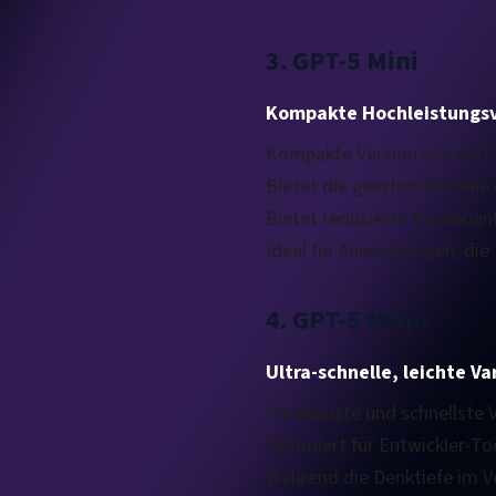
3. GPT-5 Mini
Kompakte Hochleistungsv
Kompakte Version von GPT-5
Bietet die gleichen Vortei
Bietet reduzierte Rechenanf
Ideal für Anwendungen, die 
4. GPT-5 Nano
Ultra-schnelle, leichte Va
Die kleinste und schnellste
Optimiert für Entwickler-T
Während die Denktiefe im Ve