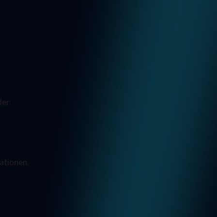
der:
ationen.