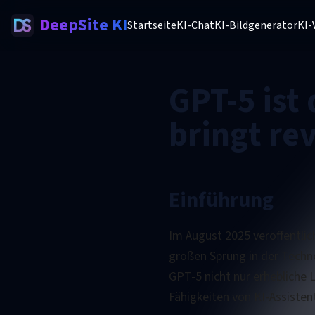
DeepSite KI
Startseite
KI-Chat
KI-Bildgenerator
KI-
GPT-5 ist
bringt re
Einführung
Im August 2025 veröffentlic
großen Sprung in der Technol
GPT-5 nicht nur erhebliche 
Fähigkeiten von KI-Assisten