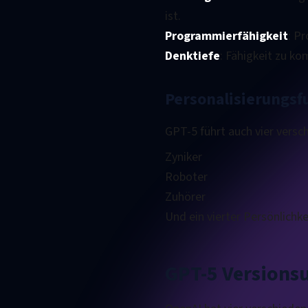
ist.
Programmierfähigkeit
: P
Denktiefe
: Fähigkeit zu k
Personalisierungsf
GPT-5 führt auch vier versc
Zyniker
Roboter
Zuhörer
Und ein vierter Persönlich
GPT-5 Versions