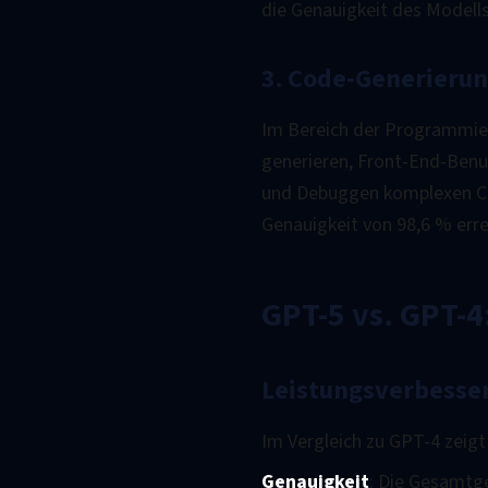
die Genauigkeit des Modells
3. Code-Generierun
Im Bereich der Programmie
generieren, Front-End-Benut
und Debuggen komplexen Co
Genauigkeit von 98,6 % erre
GPT-5 vs. GPT-4
Leistungsverbesse
Im Vergleich zu GPT-4 zeig
Genauigkeit
: Die Gesamtg