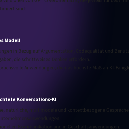
e Versionen von GPT-5 veröffentlicht, die jeweils für besti
imiert sind:
es Modell
rungen in Bezug auf Argumentation, Codequalität und Benut
aben, die schrittweises Denken erfordern.
pruchsvolle Anwendungen, die das höchste Maß an KI-Fähigke
chtete Konversations-KI
iche, natürliche, multimodale und kontextbezogene Gespräche
f Unternehmensanwendungen.
fessionellen Kommunikation und in Geschäftsanwendungen.