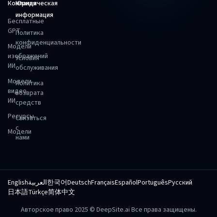
Компания
Юридическая
информация
Бесплатные
GPT
Политика
конфиденциальности
Модели
изображений
Условия
ИИ
обслуживания
Модели
Политика
видео
возврата
ИИ
средств
Ресурсы
Связаться
с
Модели
нами
English
العربية
한국어
Deutsch
Français
Español
Português
Русский
日本語
Türkçe
简体中文
Авторское право 2025 © DeepSite.ai Все права защищены.