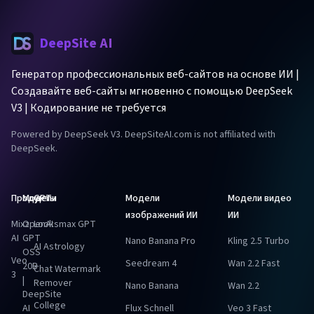
DeepSite AI
Генератор профессиональных веб-сайтов на основе ИИ |
Создавайте веб-сайты мгновенно с помощью DeepSeek
V3 | Кодирование не требуется
Powered by DeepSeek V3. DeepSiteAI.com is not affiliated with
DeepSeek.
Продукты
Модели
GPT
Модели
Модели видео
изображений ИИ
ИИ
Mixz
OpenAI
Looksmax GPT
AI
GPT
Nano Banana Pro
Kling 2.5 Turbo
AI Astrology
OSS
Veo
Seedream 4
Wan 2.2 Fast
20B
Chat Watermark
3
|
Remover
Nano Banana
Wan 2.2
DeepSite
College
AI
Flux Schnell
Veo 3 Fast