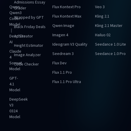
Admissions Essay
Qwen:
Flux Kontext Pro
Veo 3
Grader
Qwen3
Flux Kontext Max
Kling 2.1
Wrapped by GPT
Coder
Model
Qwen Image
Kling 2.1 Master
Black Friday Deals
｜
Imagen 4
Hailuo 02
DeepSite
Ad Creator
AI
Ideogram V3 Quality
Seedance 1.0 Lite
Height Estimator
Claude
Seedream 3
Seedance 1.0 Pro
Image Analyzer
4
Sonnet
Flux Dev
Code Checker
Model
Flux 1.1 Pro
GPT-
Flux 1.1 Pro Ultra
4.1
Model
DeepSeek
V3
0324
Model