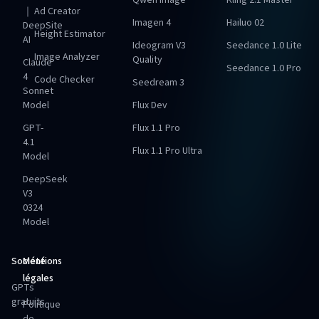
Qwen Image
Kling 2.1 Master
｜
Ad Creator
Imagen 4
Hailuo 02
DeepSite
Height Estimator
AI
Ideogram V3
Seedance 1.0 Lite
Image Analyzer
Quality
Claude
Seedance 1.0 Pro
4
Code Checker
Seedream 3
Sonnet
Model
Flux Dev
GPT-
Flux 1.1 Pro
4.1
Flux 1.1 Pro Ultra
Model
DeepSeek
V3
0324
Model
Société
Mentions
légales
GPTs
gratuits
Politique