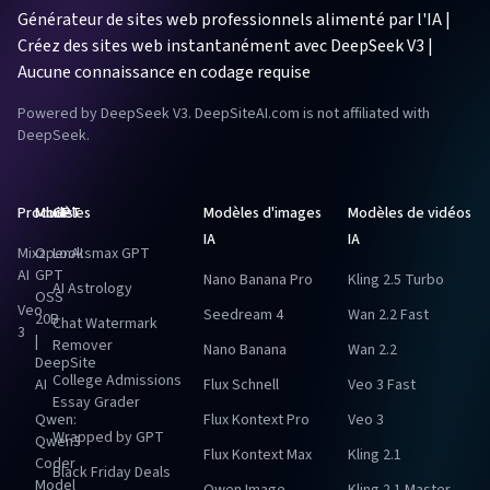
Générateur de sites web professionnels alimenté par l'IA |
Créez des sites web instantanément avec DeepSeek V3 |
Aucune connaissance en codage requise
Powered by DeepSeek V3. DeepSiteAI.com is not affiliated with
DeepSeek.
Produits
Modèles
GPT
Modèles d'images
Modèles de vidéos
IA
IA
Mixz
OpenAI
Looksmax GPT
AI
GPT
Nano Banana Pro
Kling 2.5 Turbo
AI Astrology
OSS
Veo
Seedream 4
Wan 2.2 Fast
20B
Chat Watermark
3
|
Remover
Nano Banana
Wan 2.2
DeepSite
College Admissions
AI
Flux Schnell
Veo 3 Fast
Essay Grader
Qwen:
Flux Kontext Pro
Veo 3
Wrapped by GPT
Qwen3
Flux Kontext Max
Kling 2.1
Coder
Black Friday Deals
Model